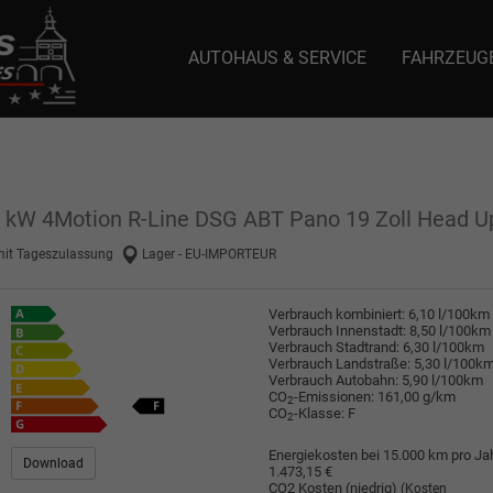
AUTOHAUS & SERVICE
FAHRZEUG
e: selector1-aee-de0k._domainkey.autoeinmaleins.onmicrosoft.com Host Nam
2 kW 4Motion R-Line DSG ABT Pano 19 Zoll Head 
mit Tageszulassung
Lager - EU-IMPORTEUR
Verbrauch kombiniert:
6,10 l/100km
Verbrauch Innenstadt:
8,50 l/100km
Verbrauch Stadtrand:
6,30 l/100km
Verbrauch Landstraße:
5,30 l/100k
Verbrauch Autobahn:
5,90 l/100km
CO
-Emissionen:
161,00 g/km
2
CO
-Klasse:
F
2
Energiekosten bei 15.000 km pro Jah
Download
1.473,15 €
CO2 Kosten (niedrig)
(Kosten