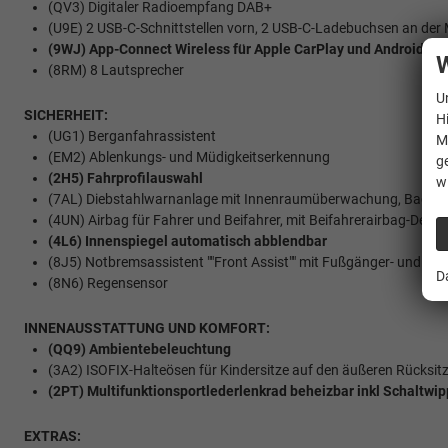
(QV3) Digitaler Radioempfang DAB+
(U9E) 2 USB-C-Schnittstellen vorn, 2 USB-C-Ladebuchsen an der M
(9WJ) App-Connect Wireless für Apple CarPlay und Android Au
W
(8RM) 8 Lautsprecher
U
SICHERHEIT:
H
(UG1) Berganfahrassistent
M
(EM2) Ablenkungs- und Müdigkeitserkennung
g
(2H5) Fahrprofilauswahl
w
(7AL) Diebstahlwarnanlage mit Innenraumüberwachung, Back-u
(4UN) Airbag für Fahrer und Beifahrer, mit Beifahrerairbag-Deakti
(4L6) Innenspiegel automatisch abblendbar
(8J5) Notbremsassistent ""Front Assist"" mit Fußgänger- und R
D
(8N6) Regensensor
INNENAUSSTATTUNG UND KOMFORT:
(QQ9) Ambientebeleuchtung
(3A2) ISOFIX-Halteösen für Kindersitze auf den äußeren Rücksitz
(2PT) Multifunktionsportlederlenkrad beheizbar inkl Schaltwi
EXTRAS: