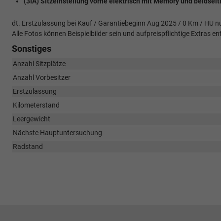
(3IA) Sitzeinstellung vorne elektrisch mit Memory und beidseit
dt. Erstzulassung bei Kauf / Garantiebeginn Aug 2025 / 0 Km / HU nu
Alle Fotos können Beispielbilder sein und aufpreispflichtige Extras
Sonstiges
Anzahl Sitzplätze
Anzahl Vorbesitzer
Erstzulassung
Kilometerstand
Leergewicht
Nächste Hauptuntersuchung
Radstand