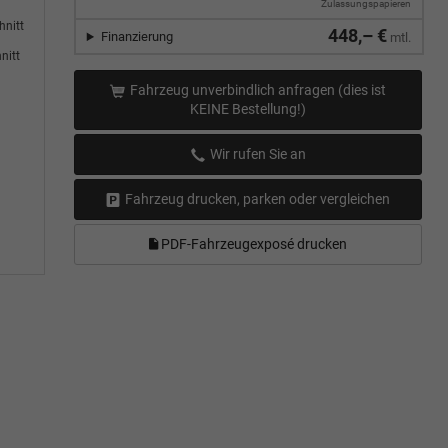
Zulassungspapieren
hnitt
448,– €
Finanzierung
mtl.
nitt
Fahrzeug unverbindlich anfragen (dies ist
KEINE Bestellung!)
Wir rufen Sie an
Fahrzeug drucken, parken oder vergleichen
PDF-Fahrzeugexposé drucken