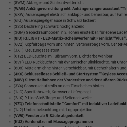
(8WM) Abbiege- und Schlechtwetterlicht
(WAG) Anhängevorrichtung inkl. Anhängerrangierassistent ""Tra
(6XW) Außenspiegel elektrisch anklapp- und beheizbar, auf Fahr
(6FJ) Außenspiegelgehäuse in Schwarz lackiert
(3S5) Dachreling schwarz hochglänzend
(3GM) Gepäckraumboden in 2 Höhen einstellbar, für ebene Lade
(8IU) IQ.LIGHT - LED-Matrix-Scheinwerfer mit Fernlicht ""Plus"
(6C2) Kopfairbags vorn und hinten, Seitenairbags vorn, Center-A
(JX1) Kreuzungsassistent
(6T2) LED-Leuchte im Fußraum vorn, Lichtfarbe wählbar
(8VP) LED-Rückleuchten mit dynamischer Blinkleuchte, mit Chro
(6D8) Mittelarmlehne hinten verschiebbar, mit Becherhaltern un
(4K6) Schlüsselloses Schließ- und Startsystem ""Keyless Acces
(N0V) Sitzmittelbahnen der Vordersitze und der äußeren Rücksit
(3Y4) Sonnenschutzrollo an den Türscheiben hinten
(1JC) Sportfahrwerk, Karosserie tiefergelegt
(2JX) R-Line Stoßfänger und Seitenschweller
(9ZQ) Telefonschnittstelle ""Comfort"" mit induktiver Ladefunkt
(1J2) Umfeldbeleuchtung mit Logoprojektion
(VW0) Fenster ab B-Säule abgedunkelt
(KU3) Vordersitze mit Massageprogrammen