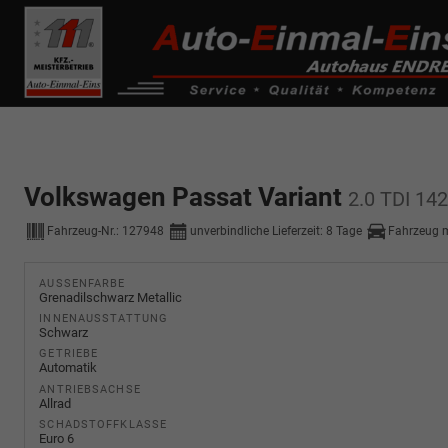
------------ Host Name : selector1._domainkey Points to address or valu
de0k._domainkey.autoeinmaleins.onmicrosoft.com
Volkswagen Passat Variant
2.0 TDI 14
Fahrzeug-Nr.:
127948
unverbindliche Lieferzeit:
8 Tage
Fahrzeug 
AUSSENFARBE
Grenadilschwarz Metallic
INNENAUSSTATTUNG
Schwarz
GETRIEBE
Automatik
ANTRIEBSACHSE
Allrad
SCHADSTOFFKLASSE
Euro 6