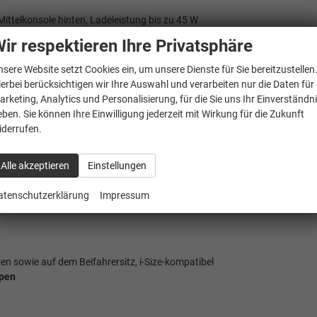
ittelkonsole hinten, Ladeleistung bis zu 45 W
to
ir respektieren Ihre Privatsphäre
nsere Website setzt Cookies ein, um unsere Dienste für Sie bereitzustellen
ierbei berücksichtigen wir Ihre Auswahl und verarbeiten nur die Daten für
arketing, Analytics und Personalisierung, für die Sie uns Ihr Einverständn
eben. Sie können Ihre Einwilligung jederzeit mit Wirkung für die Zukunft
iderrufen.
p-Horn und Abschleppschutz
vierung, inkl. Knie-Airbag auf der Fahrerseite
Alle akzeptieren
Einstellungen
adfahrererkennung
atenschutzerklärung
Impressum
en sowie auf dem Beifahrersitz, i-Size-kompatibel
ppen