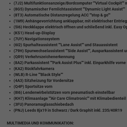
(7J2) Multifunktionsanzeige/Bordcomputer ""Virtual Cockpit"" 
(8G5) Dynamischer Fernlichtassistent ""Dynamic Light Assist""
(8T3) Automatische Distanzregelung ACC ""stop & go""
(1M9) Anhängevorrichtung anklappbar, mit elektrischer Entriege
(5I6) Heckklappe elektrisch öffnen und schließend inkl. Easy 
(KS1) Head-up-Display
(7UY) Navigationssystem
(6I2) Spurhalteassistent ""Lane Assist"" und Stauassistent
(79H) Spurwechselassistent ""Side Assist"", Ausparkassistent
(QR9) Verkehrszeichenerkennung
(8A2) Parkassistent ""Park Assist Plus"" inkl. Einparkhilfe vorne
(KA2) Rückfahrkamera
(WLB) R-Line ""Black Style""
(4A3) Sitzheizung für Vordersitze
(Q4P) Sportsitze vorn
(8I6) Lendenwirbelstützen vorn pneumatisch einstellbar
(KH7) Klimaanlage ""Air Care Climatronic"" mit Klimabedienteil
(3FU) Panoramaglasschiebedach
(PNJ) Leeds 8jx19 in Schwarz / Dark Graphit inkl. 235/40R19
MULTIMEDIA UND KOMMUNIKATION: