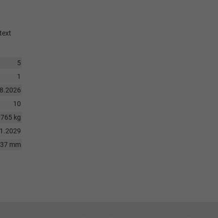
text
5
1
08.2026
10
1765 kg
01.2029
837 mm