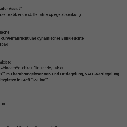
iler Assist""
erseite abblendend, Beifahrerspiegelabsenkung
fläche
", Kurvenfahrlicht und dynamischer Blinkleuchte
irbag
mleiste
d Ablagemöglichkeit für Handy/Tablet
s"", mit berührungsloser Ver- und Entriegelung, SAFE-Verriegelung
zplätze in Stoff ""R-Line""
ion