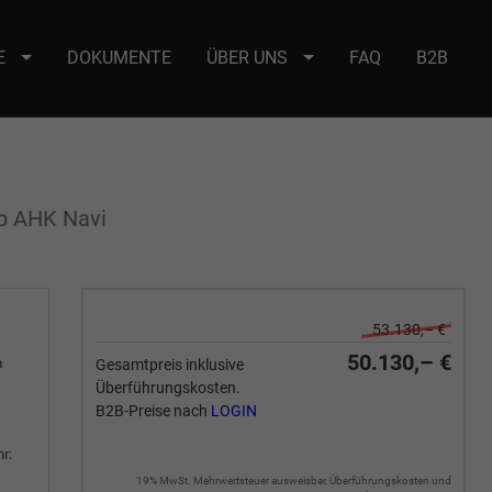
E
DOKUMENTE
ÜBER UNS
FAQ
B2B
e : selector2._domainkey Points to address or value: selector2-aee-
Up AHK Navi
53.130,– €
50.130,– €
m
Gesamtpreis inklusive
Überführungskosten.
B2B-Preise nach
LOGIN
r:
19% MwSt. Mehrwertsteuer ausweisbar, Überführungskosten und