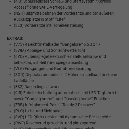
(4I3) Schlüsselloses Schließ- und Startsystem ""Keyless
Access"" ohne SAFE-Verriegelung
(N2H) Sitzmittelbahnen der Vordersitze und der äußeren
Rücksitzplätze in Stoff ""Life""
(3L3) Vordersitze mit Höheneinstellung
EXTRAS:
(V73) 4 Leichtmetallräder ""Bangalore"" 6,5 J x 17
(8WM) Abbiege- und Schlechtwetterlicht
(6YD) Außenspiegel elektrisch einstell-, anklapp- und
beheizbar, mit Beifahrerspiegelabsenkung
(VL6) Fußgänger- und Radfahrererkennung
(3GD) Gepäckraumboden in 2 Höhen einstellbar, für ebene
Ladefläche
(3S2) Dachreling schwarz
(9I5) Fahrlichtschaltung automatisch, mit LED-Tagfahrlicht
sowie ""Coming home""- und ""Leaving home""-Funktion
(ZBB) Infotainment-Paket ""Ready 2 Discover""
(PLC) Licht- und Sichtpaket
(8VP) LED-Rückleuchten mit dynamischer Blinkleuchte
(PWF) Reserverad gewichts- und platzsparend