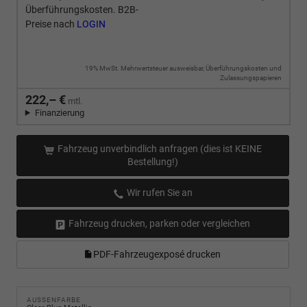
Überführungskosten. B2B-
Preise nach
LOGIN
19% MwSt. Mehrwertsteuer ausweisbar, Überführungskosten und
Zulassungspapieren
222,– €
mtl.
Finanzierung
Fahrzeug unverbindlich anfragen (dies ist KEINE
Bestellung!)
Wir rufen Sie an
Fahrzeug drucken, parken oder vergleichen
PDF-Fahrzeugexposé drucken
AUSSENFARBE