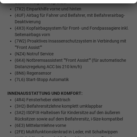
Geschwindigkeitsbegrenzer
(7X2) Einparkhilfe vorne und hinten
(4UF) Airbag für Fahrer und Beifahrer, mit Beifahrerairbag-
Deaktivierung
(4X3) Kopfairbagsystem für Front- und Fondpassagiere inkl.
Seitenairbags vorn
(7W2) Proaktives Insassenschutzsystem in Verbindung mit
""Front Assist""
(NZ4) Notruf Service
(6K4) Notbremsassistent ""Front Assist"" (für automatische
Distanzregelung ACC bis 210 km/h)
(8N6) Regensensor
(7L6) Start-Stopp Automatik
INNENAUSSTATTUNG UND KOMFORT:
(4R4) Fensterheber elektrisch
(3H2) Beifahrersitzlehne komplett umklappbar
(3A2) ISOFIX-Halteösen für Kindersitze auf den äußeren
Rücksitzen sowie auf dem Beifahrersitz, i-Size-kompatibel
(6E3) Mittelarmlehne vorne
(2FE) Multifunktionslenkrad in Leder, mit Schaltwippen