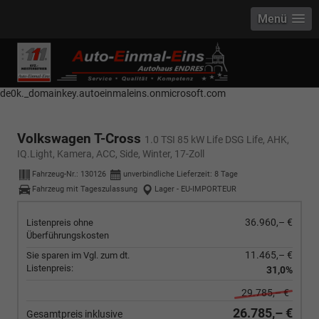
Menü
------------ Host Name : selector1._domainkey Points to address or value:
selector1-aee-de0k._domainkey.autoeinmaleins.onmicrosoft.com Host
Name : selector2._domainkey Points to address or value: selector2-aee-
de0k._domainkey.autoeinmaleins.onmicrosoft.com
Volkswagen T-Cross
1.0 TSI 85 kW Life DSG Life, AHK,
IQ.Light, Kamera, ACC, Side, Winter, 17-Zoll
Fahrzeug-Nr.:
130126
unverbindliche Lieferzeit:
8 Tage
Fahrzeug mit Tageszulassung
Lager - EU-IMPORTEUR
36.960,– €
Listenpreis ohne
Überführungskosten
11.465,– €
Sie sparen im Vgl. zum dt.
Listenpreis:
31,0%
29.785,– €
26.785,– €
Gesamtpreis inklusive