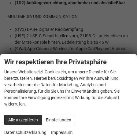
(1D2) Anhängevorrichtung, abnehmbar und abschließbar
MULTIMEDIA UND KOMMUNIKATION:
(QV3) DAB+ Digitaler Radioempfang
(U9E) 2 USB-C-Schnittstellen vorn, 2 USB-C-Ladebuchsen an
der Mittelkonsole hinten, Ladeleistung bis zu 45 W
(9WJ) App-Connect Wireless für Apple CarPlay und Android
Auto
Wir respektieren Ihre Privatsphäre
(9ZV) Telefonschnittstelle mit induktiver Ladefunktion
Unsere Website setzt Cookies ein, um unsere Dienste für Sie
SICHERHEIT:
bereitzustellen. Hierbei berücksichtigen wir Ihre Auswahl und
(1AS) Elektronisches Stabilisierungsprogramm mit
verarbeiten nur die Daten für Marketing, Analytics und
Gegenlenkunterstützung, ABS, ASR, EDS, MSR und
Personalisierung, für die Sie uns Ihr Einverständnis geben. Sie
Gespannstabilisierung
können Ihre Einwilligung jederzeit mit Wirkung für die Zukunft
(8G4) Dynamischer Fernlichtassistent ""Dynamic Light
widerrufen.
Assist""
(4L6) Innenspiegel automatisch abblendend
Alle akzeptieren
Einstellungen
(UG1) Berganfahrassistent
(EM2) Ablenkungs- und Müdigkeitserkennung
Datenschutzerklärung
Impressum
(8T8) Automatische Distanzregelung ACC ""stop & go"", mit