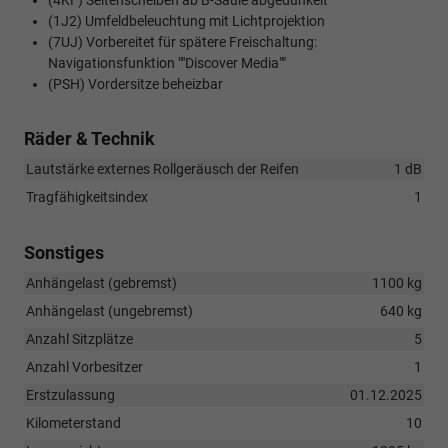
(4KF) Seitenscheiben ab B-Säule abgedunkelt
(1J2) Umfeldbeleuchtung mit Lichtprojektion
(7UJ) Vorbereitet für spätere Freischaltung:
Navigationsfunktion ""Discover Media""
(PSH) Vordersitze beheizbar
Räder & Technik
Lautstärke externes Rollgeräusch der Reifen
1 dB
Tragfähigkeitsindex
1
Sonstiges
Anhängelast (gebremst)
1100 kg
Anhängelast (ungebremst)
640 kg
Anzahl Sitzplätze
5
Anzahl Vorbesitzer
1
Erstzulassung
01.12.2025
Kilometerstand
10