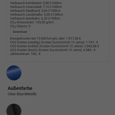
Verbrauch kombiniert:
5,80 l/100km
Verbrauch Innenstadt:
7,10 l/100km
Verbrauch Stadtrand:
5,60 l/100km
Verbrauch Landstraße:
5,00 l/100km
Verbrauch Autobahn:
6,20 l/100km
CO
-Emissionen:
133,00 g/km
2
CO
-Klasse:
D
2
Download
Energiekosten bei 15.000 km pro Jahr:
1.517,28 €
CO2 Kosten (niedrig)
:
1.197,- €
(Kosten Durchschnitt 10 Jahre)
CO2 Kosten (mittel)
:
2.842,88 €
(Kosten Durchschnitt 10 Jahre)
CO2 Kosten (hoch)
:
4.389,- €
(Kosten Durchschnitt 10 Jahre)
Jahressteuer:
100,- €
Außenfarbe
Clear Blue Metallic
Innenausstattung