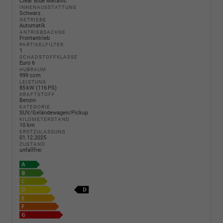
Clear Blue Metallic
INNENAUSSTATTUNG
Schwarz
GETRIEBE
Automatik
ANTRIEBSACHSE
Frontantrieb
PARTIKELFILTER
1
SCHADSTOFFKLASSE
Euro 6
HUBRAUM
999 ccm
LEISTUNG
85 kW (116 PS)
KRAFTSTOFF
Benzin
KATEGORIE
SUV/Geländewagen/Pickup
KILOMETERSTAND
10 km
ERSTZULASSUNG
01.12.2025
ZUSTAND
unfallfrei