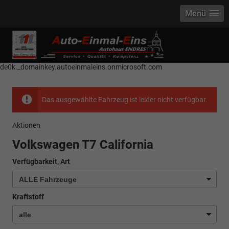
Menü
------------ Host Name : selector1._domainkey Points to address or value:
selector1-aee-de0k._domainkey.autoeinmaleins.onmicrosoft.com Host
Name : selector2._domainkey Points to address or value: selector2-aee-
de0k._domainkey.autoeinmaleins.onmicrosoft.com
Das ausgewählte Fahrzeug ist leider nicht verfügbar.
Aktionen
Volkswagen T7 California
Verfügbarkeit, Art
Kraftstoff