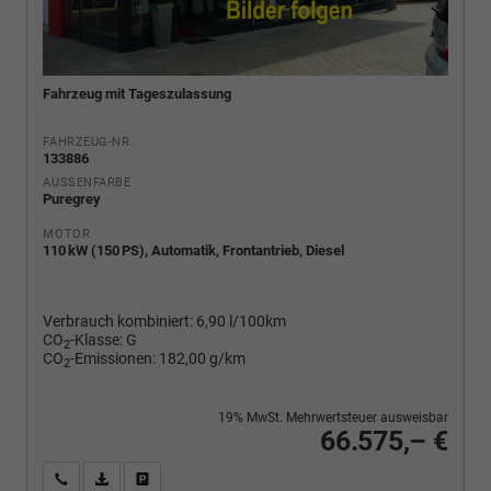
Fahrzeug mit Tageszulassung
FAHRZEUG-NR.
133886
AUSSENFARBE
Puregrey
MOTOR
110 kW (150 PS), Automatik, Frontantrieb, Diesel
Verbrauch kombiniert:
6,90 l/100km
CO
-Klasse:
G
2
CO
-Emissionen:
182,00 g/km
2
19% MwSt. Mehrwertsteuer ausweisbar
66.575,– €
Wir rufen Sie an
PDF-Fahrzeugexposé drucken
Fahrzeug drucken, parken oder vergleichen