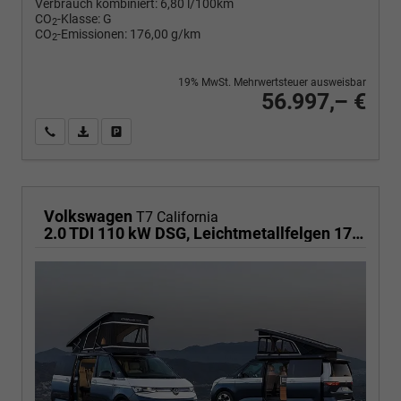
Verbrauch kombiniert:
6,80 l/100km
CO
-Klasse:
G
2
CO
-Emissionen:
176,00 g/km
2
19% MwSt. Mehrwertsteuer ausweisbar
56.997,– €
Wir rufen Sie an
PDF-Fahrzeugexposé drucken
Fahrzeug drucken, parken oder vergleichen
Volkswagen
T7 California
2.0 TDI 110 kW DSG, Leichtmetallfelgen 17 Zoll, Markise mit Schiene und Gehäuse links, 5 Sitze, Klima, Jahre Werksgarantie,