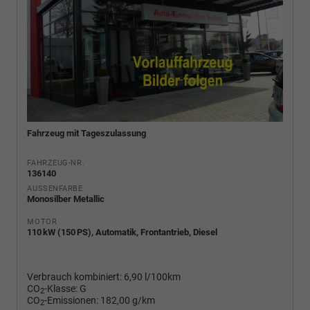
Fahrzeug mit Tageszulassung
FAHRZEUG-NR.
136140
AUSSENFARBE
Monosilber Metallic
MOTOR
110 kW (150 PS), Automatik, Frontantrieb, Diesel
Verbrauch kombiniert:
6,90 l/100km
CO
-Klasse:
G
2
CO
-Emissionen:
182,00 g/km
2