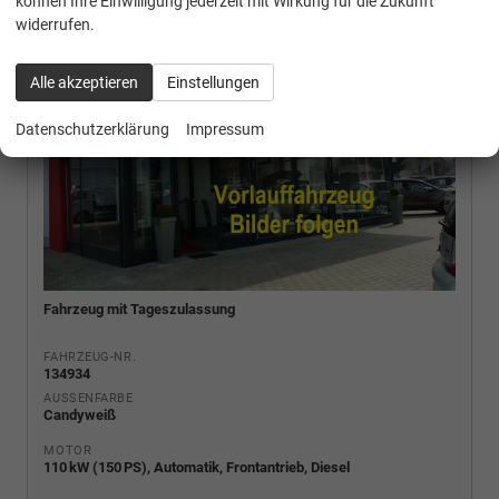
können Ihre Einwilligung jederzeit mit Wirkung für die Zukunft
widerrufen.
Alle akzeptieren
Einstellungen
Datenschutzerklärung
Impressum
Fahrzeug mit Tageszulassung
FAHRZEUG-NR.
134934
AUSSENFARBE
Candyweiß
MOTOR
110 kW (150 PS), Automatik, Frontantrieb, Diesel