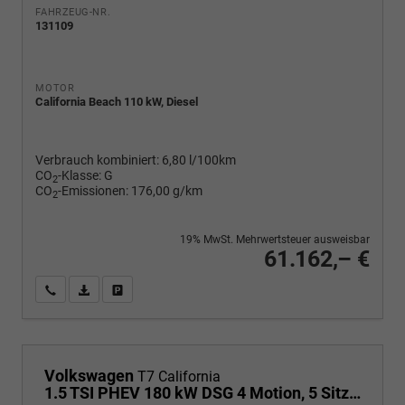
FAHRZEUG-NR.
131109
MOTOR
California Beach 110 kW, Diesel
Verbrauch kombiniert:
6,80 l/100km
CO
-Klasse:
G
2
CO
-Emissionen:
176,00 g/km
2
19% MwSt. Mehrwertsteuer ausweisbar
61.162,– €
Wir rufen Sie an
PDF-Fahrzeugexposé drucken
Fahrzeug drucken, parken oder vergleichen
Volkswagen
T7 California
1.5 TSI PHEV 180 kW DSG 4 Motion, 5 Sitze , 17 Zoll Leichtmetallfelgen. fünf Jahre Garantie, Markise, Schiene u. Gehäuse links, 6 Sitze, Klima,