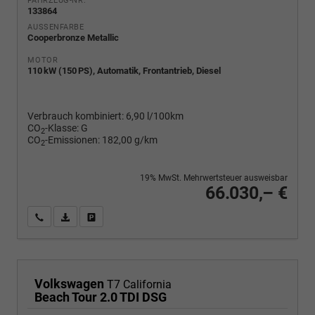
FAHRZEUG-NR.
133864
AUSSENFARBE
Cooperbronze Metallic
MOTOR
110 kW (150 PS), Automatik, Frontantrieb, Diesel
Verbrauch kombiniert:
6,90 l/100km
CO
-Klasse:
G
2
CO
-Emissionen:
182,00 g/km
2
19% MwSt. Mehrwertsteuer ausweisbar
66.030,– €
Wir rufen Sie an
PDF-Fahrzeugexposé drucken
Fahrzeug drucken, parken oder vergleichen
Volkswagen
T7 California
Beach Tour 2.0 TDI DSG