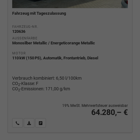
Fahrzeug mit Tageszulassung
FAHRZEUG-NR.
120636
AUSSENFARBE
Monosilber Metallic / Energeticorange Metallic
MOTOR
110 kW (150 PS), Automatik, Frontantrieb, Diesel
Verbrauch kombiniert:
6,50 l/100km
CO
-Klasse:
F
2
CO
-Emissionen:
171,00 g/km
2
19% MwSt. Mehrwertsteuer ausweisbar
64.280,– €
Wir rufen Sie an
PDF-Fahrzeugexposé drucken
Fahrzeug drucken, parken oder vergleichen