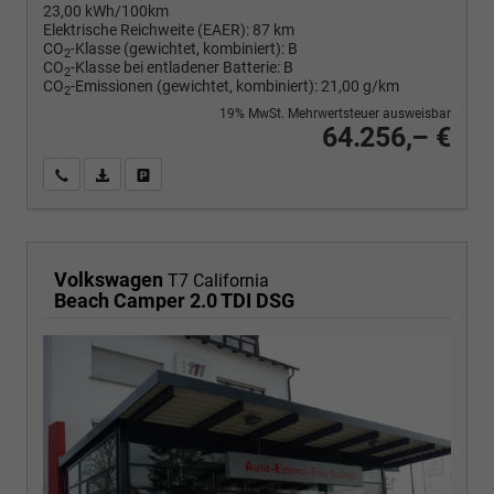
23,00 kWh/100km
Elektrische Reichweite (EAER):
87 km
CO
-Klasse (gewichtet, kombiniert):
B
2
CO
-Klasse bei entladener Batterie:
B
2
CO
-Emissionen (gewichtet, kombiniert):
21,00 g/km
2
19% MwSt. Mehrwertsteuer ausweisbar
64.256,– €
Wir rufen Sie an
PDF-Fahrzeugexposé drucken
Fahrzeug drucken, parken oder vergleichen
Volkswagen
T7 California
Beach Camper 2.0 TDI DSG