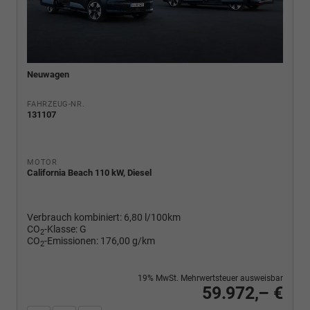
Neuwagen
FAHRZEUG-NR.
131107
MOTOR
California Beach 110 kW, Diesel
Verbrauch kombiniert:
6,80 l/100km
CO
-Klasse:
G
2
CO
-Emissionen:
176,00 g/km
2
19% MwSt. Mehrwertsteuer ausweisbar
59.972,– €