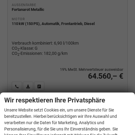
AUSSENFARBE
Fortanarot Metallic
MOTOR
110 kW (150 PS), Automatik, Frontantrieb, Diesel
Verbrauch kombiniert:
6,90 l/100km
CO
-Klasse:
G
2
CO
-Emissionen:
182,00 g/km
2
19% MwSt. Mehrwertsteuer ausweisbar
64.560,– €
Wir rufen Sie an
PDF-Fahrzeugexposé drucken
Fahrzeug drucken, parken oder vergleichen
Wir respektieren Ihre Privatsphäre
Unsere Website setzt Cookies ein, um unsere Dienste für Sie
Volkswagen
T7 California
bereitzustellen. Hierbei berücksichtigen wir Ihre Auswahl und
Beach Tour 2.0 TDI DSG
verarbeiten nur die Daten für Marketing, Analytics und
Personalisierung, für die Sie uns Ihr Einverständnis geben. Sie