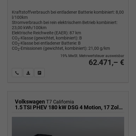
Kraftstoffverbrauch bei entladener Batterie kombiniert:
8,00
l/100km
Stromverbrauch bei rein elektrischem Betrieb kombiniert:
23,00 kWh/100km
Elektrische Reichweite (EAER):
87 km
CO
-Klasse (gewichtet, kombiniert):
B
2
CO
-Klasse bei entladener Batterie:
B
2
CO
-Emissionen (gewichtet, kombiniert):
21,00 g/km
2
19% MwSt. Mehrwertsteuer ausweisbar
62.471,– €
Wir rufen Sie an
PDF-Fahrzeugexposé drucken
Fahrzeug drucken, parken oder vergleichen
Volkswagen
T7 California
1.5 TSI PHEV 180 kW DSG 4 Motion, 17 Zoll Fahrwerk, Sitze 4, Leichtmetallfelgen Zoll, Markise mit Schiene und Gehäuse links, Klima, 5 Jahre Werksgarantie,