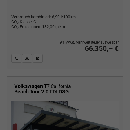
Verbrauch kombiniert:
6,90 l/100km
CO
-Klasse:
G
2
CO
-Emissionen:
182,00 g/km
2
19% MwSt. Mehrwertsteuer ausweisbar
66.350,– €
Wir rufen Sie an
PDF-Fahrzeugexposé drucken
Fahrzeug drucken, parken oder vergleichen
Volkswagen
T7 California
Beach Tour 2.0 TDI DSG