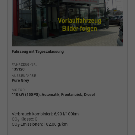
Fahrzeug mit Tageszulassung
FAHRZEUG-NR.
135120
AUSSENFARBE
Pure Grey
MOTOR
110 kW (150 PS), Automatik, Frontantrieb, Diesel
Verbrauch kombiniert:
6,90 l/100km
CO
-Klasse:
G
2
CO
-Emissionen:
182,00 g/km
2