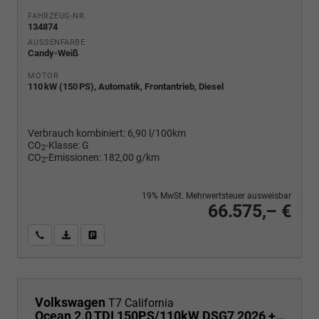
FAHRZEUG-NR.
134874
AUSSENFARBE
Candy-Weiß
MOTOR
110 kW (150 PS), Automatik, Frontantrieb, Diesel
Verbrauch kombiniert:
6,90 l/100km
CO
-Klasse:
G
2
CO
-Emissionen:
182,00 g/km
2
19% MwSt. Mehrwertsteuer ausweisbar
66.575,– €
Wir rufen Sie an
PDF-Fahrzeugexposé drucken
Fahrzeug drucken, parken oder vergleichen
Volkswagen
T7 California
Ocean 2.0 TDI 150PS/110kW DSG7 2026 +TOP & PARK PAKET+18" ALU+AHK+TRAVEL ASSIST+EL- HEBEDACH, BASALT GRAU+CAMPINGAUSBAU