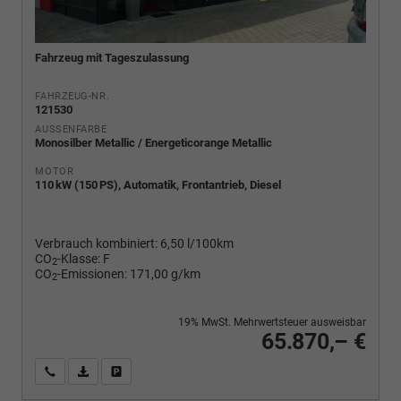
Fahrzeug mit Tageszulassung
FAHRZEUG-NR.
121530
AUSSENFARBE
Monosilber Metallic / Energeticorange Metallic
MOTOR
110 kW (150 PS), Automatik, Frontantrieb, Diesel
Verbrauch kombiniert:
6,50 l/100km
CO
-Klasse:
F
2
CO
-Emissionen:
171,00 g/km
2
19% MwSt. Mehrwertsteuer ausweisbar
65.870,– €
Wir rufen Sie an
PDF-Fahrzeugexposé drucken
Fahrzeug drucken, parken oder vergleichen