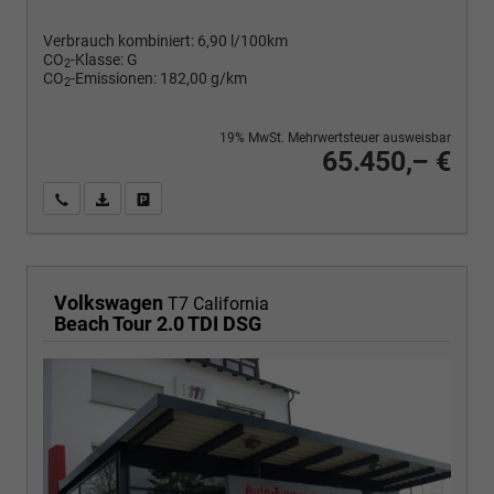
Verbrauch kombiniert:
6,90 l/100km
CO
-Klasse:
G
2
CO
-Emissionen:
182,00 g/km
2
19% MwSt. Mehrwertsteuer ausweisbar
65.450,– €
Wir rufen Sie an
PDF-Fahrzeugexposé drucken
Fahrzeug drucken, parken oder vergleichen
Volkswagen
T7 California
Beach Tour 2.0 TDI DSG