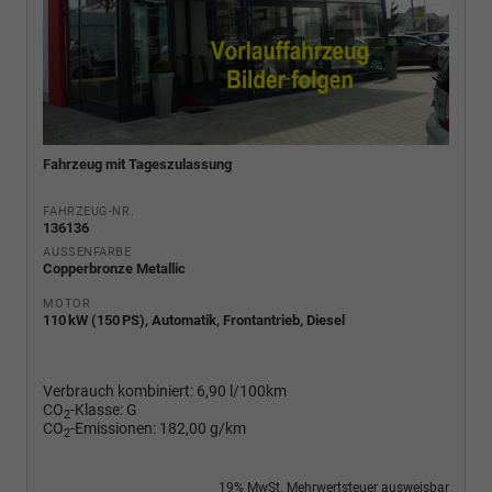
Fahrzeug mit Tageszulassung
FAHRZEUG-NR.
136136
AUSSENFARBE
Copperbronze Metallic
MOTOR
110 kW (150 PS), Automatik, Frontantrieb, Diesel
Verbrauch kombiniert:
6,90 l/100km
CO
-Klasse:
G
2
CO
-Emissionen:
182,00 g/km
2
19% MwSt. Mehrwertsteuer ausweisbar