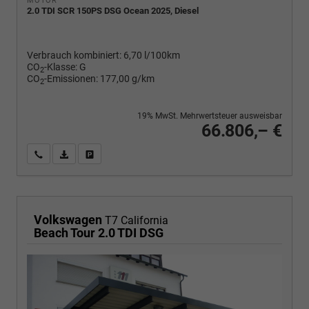
2.0 TDI SCR 150PS DSG Ocean 2025, Diesel
Verbrauch kombiniert:
6,70 l/100km
CO
-Klasse:
G
2
CO
-Emissionen:
177,00 g/km
2
19% MwSt. Mehrwertsteuer ausweisbar
66.806,– €
Wir rufen Sie an
PDF-Fahrzeugexposé drucken
Fahrzeug drucken, parken oder vergleichen
Volkswagen
T7 California
Beach Tour 2.0 TDI DSG