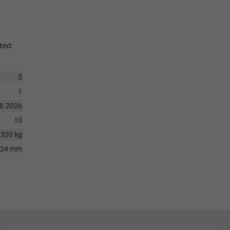
text
5
1
08.2026
10
2320 kg
124 mm