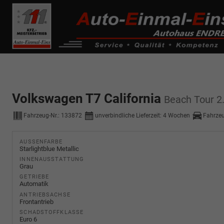
------------ Host Name : selector1._domainkey Points to address or valu
de0k._domainkey.autoeinmaleins.onmicrosoft.com
Volkswagen T7 California
Beach Tour 2
Fahrzeug-Nr.:
133872
unverbindliche Lieferzeit:
4 Wochen
Fahrze
AUSSENFARBE
Starlightblue Metallic
INNENAUSSTATTUNG
Grau
GETRIEBE
Automatik
ANTRIEBSACHSE
Frontantrieb
SCHADSTOFFKLASSE
Euro 6