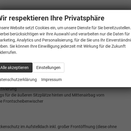
hrgastraum
ir respektieren Ihre Privatsphäre
rPlay und Android Auto
nsere Website setzt Cookies ein, um unsere Dienste für Sie bereitzustellen
ierbei berücksichtigen wir Ihre Auswahl und verarbeiten nur die Daten für
arketing, Analytics und Personalisierung, für die Sie uns Ihr Einverständn
eben. Sie können Ihre Einwilligung jederzeit mit Wirkung für die Zukunft
iderrufen.
Alle akzeptieren
Einstellungen
adfahrererkennung
atenschutzerklärung
Impressum
ktivierung
gs für die äußeren Sitzplätze hinten und Mittenairbag vorn
ie Frontscheibenwischer
ckenschutz im Aufstelldach inkl. großer Frontöffnung (diese ohne