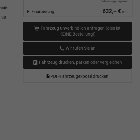
Zulassungspapieren
hnitt
632,– €
Finanzierung
mtl.
nitt
Fahrzeug unverbindlich anfragen (dies ist
KEINE Bestellung!)
Wir rufen Sie an
Fahrzeug drucken, parken oder vergleichen
PDF-Fahrzeugexposé drucken