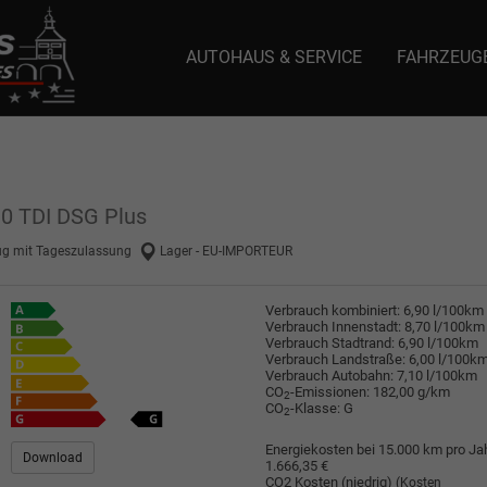
AUTOHAUS & SERVICE
FAHRZEUG
e: selector1-aee-de0k._domainkey.autoeinmaleins.onmicrosoft.com Host Nam
.0 TDI DSG Plus
ug mit Tageszulassung
Lager - EU-IMPORTEUR
Verbrauch kombiniert:
6,90 l/100km
Verbrauch Innenstadt:
8,70 l/100km
Verbrauch Stadtrand:
6,90 l/100km
Verbrauch Landstraße:
6,00 l/100k
Verbrauch Autobahn:
7,10 l/100km
CO
-Emissionen:
182,00 g/km
2
CO
-Klasse:
G
2
Energiekosten bei 15.000 km pro Jah
Download
1.666,35 €
CO2 Kosten (niedrig)
(Kosten