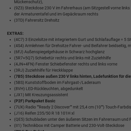
Mückenschutz),
(9Z3) Steckdose 230 V im Fahrerhaus (am Sitzgestell vorne link
der Armaturentafel und im Gepäckraum rechts
(3TD) Fahrersitz Drehsitz
EXTRAS:
(4C7) 3 Einzelsitze mit integriertem Gurt und Schlafauflage = 5 Si
(4S4) Armlehnen für Drehsitze Fahrer- und Beifahrer beidseitig, m
(6FJ) Außenspiegelgehäuse in Schwarz hochglanz
(5R7+5Q7) Schiebetür rechts und links mit Zuziehhilfe
(4JN+4FN) Fenster Schiebefenster rechts und links vorne
(3RJ) Zuziehhilfe für Heckklappe
(7B5) Steckdose außen 230 V links hinten, Ladefunktion für di
(5BS) Kunststoffboden im Fahrgast-/Laderaum
(8VH) LED-Rückleuchten, abgedunkelt
(JX1) Mit Kreuzungsassistent
(P2F) Parkpaket Basic
(7UX) Radio ""Ready 2 Discover"" mit 25,4 cm (10"") Touch-Farbdisp
(J16) Reifen 235/50 R 18 101H xl
(QE5) Schubladen unter den äußeren Sitzen im Fahrerraum und 
(II1) Technikbox mit Camper Batterie und 230-Volt-Steckdose