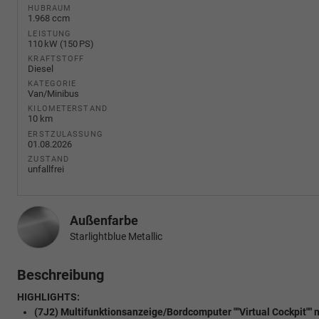
HUBRAUM
1.968 ccm
LEISTUNG
110 kW (150 PS)
KRAFTSTOFF
Diesel
KATEGORIE
Van/Minibus
KILOMETERSTAND
10 km
ERSTZULASSUNG
01.08.2026
ZUSTAND
unfallfrei
Außenfarbe
Starlightblue Metallic
Beschreibung
HIGHLIGHTS:
(7J2) Multifunktionsanzeige/Bordcomputer ""Virtual Cockpit"" 