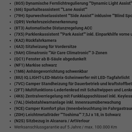
(8G5) Dynamische Fernlichtregulierung ""Dynamic Light Assist"
(6I6) Spurhalteassistent ""Lane Assist""
(79H) Spurwechselassistent ""Side Assist"" inklusive ""Blind S
(QR9) Verkehrszeichenerkennung
(8T3) Automatische Distanzregelung ACC
(7X5) Parklenkassistent ""Park Assist"" inkl. Einparkhilfe vorne
(KA2) Rückfahrkamera
(4A3) Sitzheizung für Vordersitze
(9AH) Climatronic ""Air Care Climatronic"" 3-Zonen
(QC1) Fenster ab B-Säule abgedunkelt
(NF1) Markise schwarz
(1M6) Anhängevorrichtung schwenkbar
(8IU) IQ.LIGHT-LED-Matrix-Scheinwerfer mit LED-Tagfahrlicht
(7VC) Camper Standheizung für Dauerbetrieb und kraftstoffbe
(2FT) Multifunktions-Lederlenkrad mit Schaltwippen und Len
(4K6) Zentralverriegelung mit Funkklappschlüssel inkl. Keyles
(7AL) Diebstahlwarnanlage inkl. Innenraumüberwachung
(9CE) Camper Komfort plus
(Innenbeleuchtung im Fahrgastra
(Z0H) Leichtmetallräder ""Toshima"" 7,5J x 18, in Schwarz
(N2S) Sitzbezug in Alcanara / ArtVerlour
Werksanschlussgarantie auf 5 Jahre / max. 100.000 Km