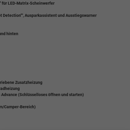
" für LED-Matrix-Scheinwerfer
pot Detection"", Ausparkassistent und Ausstiegswarner
 und hinten
triebene Zusatzheizung
kradheizung
s Advance (Schlüsselloses öffnen und starten)
um/Camper-Bereich)