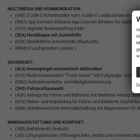
MULTIMEDIA UND KOMMUNIKATION:
(U9E) 2 USB-C-Schnittstellen vorn, 4 USB-C-Ladebuchsen im Fa
W
(9WJ) App-Connect inklusive App-Connect Wireless für Apple Ca
(QV3) Digitaler Radioempfang DAB+
U
(ZEA) Heckklappe mit Zuziehhilfe
H
(9ZX) Mobiltelefon Schnittstelle (Bluetooth)
M
(8RM) 8 Lautsprecher ( passiv )
g
w
SICHERHEIT:
(4L6) Innenspiegel automatisch abblendbar
(8J3) Notbremsassistent ""Front Assist"" mit Fußgänger- und R
(EM2) Aufmerksamkeits- und Müdigkeitswarnung
D
(2H5) Fahrprofilauswahl
(4UF) Airbags für Fahrer und Beifahrer, mit Beifahrer-Airbag-Dea
(6C6) Seiten- und Kopfairbag für Fahrer und Beifahrer, Kopfairba
(8N6) Scheibenwischer-Intervallschaltung mit Regensensor für d
INNENAUSSTATTUNG UND KOMFORT:
(3SD) Beifahrersitz Drehsitz
(JI0) Lüftungsfenster/-öffnungen links, rechts und vorne mit Mü