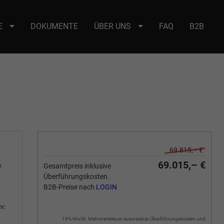
E
DOKUMENTE
ÜBER UNS
FAQ
B2B
e : selector2._domainkey Points to address or value: selector2-aee-
69.815,– €
69.015,– €
m
Gesamtpreis inklusive
Überführungskosten.
B2B-Preise nach
LOGIN
r:
19% MwSt. Mehrwertsteuer ausweisbar, Überführungskosten und