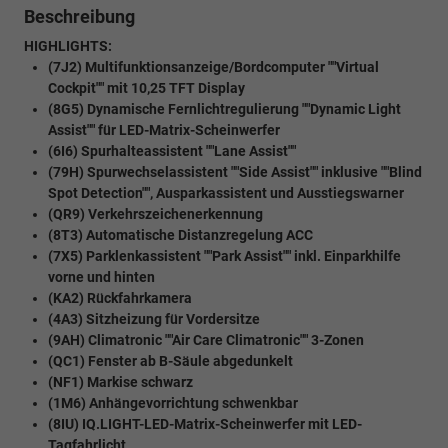
Beschreibung
HIGHLIGHTS:
(7J2) Multifunktionsanzeige/Bordcomputer ""Virtual
Cockpit"" mit 10,25 TFT Display
(8G5) Dynamische Fernlichtregulierung ""Dynamic Light
Assist"" für LED-Matrix-Scheinwerfer
(6I6) Spurhalteassistent ""Lane Assist""
(79H) Spurwechselassistent ""Side Assist"" inklusive ""Blind
Spot Detection"", Ausparkassistent und Ausstiegswarner
(QR9) Verkehrszeichenerkennung
(8T3) Automatische Distanzregelung ACC
(7X5) Parklenkassistent ""Park Assist"" inkl. Einparkhilfe
vorne und hinten
(KA2) Rückfahrkamera
(4A3) Sitzheizung für Vordersitze
(9AH) Climatronic ""Air Care Climatronic"" 3-Zonen
(QC1) Fenster ab B-Säule abgedunkelt
(NF1) Markise schwarz
(1M6) Anhängevorrichtung schwenkbar
(8IU) IQ.LIGHT-LED-Matrix-Scheinwerfer mit LED-
Tagfahrlicht