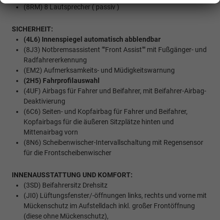
(8RM) 8 Lautsprecher ( passiv )
SICHERHEIT:
(4L6) Innenspiegel automatisch abblendbar
(8J3) Notbremsassistent ""Front Assist"" mit Fußgänger- und
Radfahrererkennung
(EM2) Aufmerksamkeits- und Müdigkeitswarnung
(2H5) Fahrprofilauswahl
(4UF) Airbags für Fahrer und Beifahrer, mit Beifahrer-Airbag-
Deaktivierung
(6C6) Seiten- und Kopfairbag für Fahrer und Beifahrer,
Kopfairbags für die äußeren Sitzplätze hinten und
Mittenairbag vorn
(8N6) Scheibenwischer-Intervallschaltung mit Regensensor
für die Frontscheibenwischer
INNENAUSSTATTUNG UND KOMFORT:
(3SD) Beifahrersitz Drehsitz
(JI0) Lüftungsfenster/-öffnungen links, rechts und vorne mit
Mückenschutz im Aufstelldach inkl. großer Frontöffnung
(diese ohne Mückenschutz),