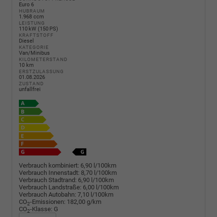
Euro 6
HUBRAUM
1.968 ccm
LEISTUNG
110 kW (150 PS)
KRAFTSTOFF
Diesel
KATEGORIE
Van/Minibus
KILOMETERSTAND
10 km
ERSTZULASSUNG
01.08.2026
ZUSTAND
unfallfrei
Verbrauch kombiniert:
6,90 l/100km
Verbrauch Innenstadt:
8,70 l/100km
Verbrauch Stadtrand:
6,90 l/100km
Verbrauch Landstraße:
6,00 l/100km
Verbrauch Autobahn:
7,10 l/100km
CO
-Emissionen:
182,00 g/km
2
CO
-Klasse:
G
2