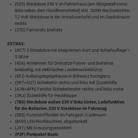
(9Z3) Steckdose 230 V im Fahrerhaus (am Sitzgestell vorne
links neben dem Handbremshebel) inkl. 300W Wechselrichter,
12 Volt Steckdose in der Armaturentafel und im Gepäckraum
rechts
(3TD) Fahrersitz Drehsitz
EXTRAS:
(4C7) 3 Einzelsitze mit integriertem Gurt und Schlafauflage =
5 Sitzer
(4S4) Armlehnen für Drehsitze Fahrer- und Beifahrer
beidseitig, mit elektrischer Lendenwirbelstütze
(6FJ) Außenspiegelgehäuse in Schwarz hochglanz
(5R7+5Q7) Schiebetür rechts und links mit Zuziehhilfe
(4JN+4FN) Fenster Schiebefenster rechts und links vorne
(3RJ) Zuziehhilfe für Heckklappe
(7B5) Steckdose außen 230 V links hinten, Ladefunktion
für die Batterien, 230 V Steckdose im Fahrzeug
(5BS) Kunststoffboden im Fahrgast-/Laderaum
(8VH) LED-Rückleuchten, abgedunkelt
(JX1) Mit Kreuzungsassistent
(P2F) Parkpaket Basic