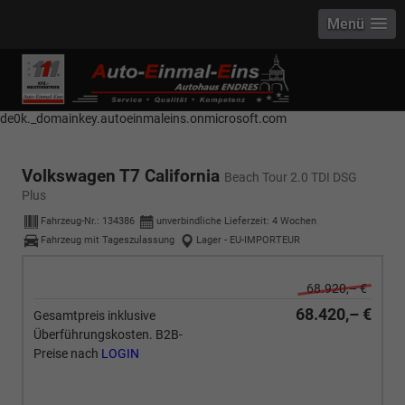
Menü
------------ Host Name : selector1._domainkey Points to address or value:
selector1-aee-de0k._domainkey.autoeinmaleins.onmicrosoft.com Host
Name : selector2._domainkey Points to address or value: selector2-aee-
de0k._domainkey.autoeinmaleins.onmicrosoft.com
Volkswagen T7 California
Beach Tour 2.0 TDI DSG
Plus
Fahrzeug-Nr.:
134386
unverbindliche Lieferzeit:
4 Wochen
Fahrzeug mit Tageszulassung
Lager - EU-IMPORTEUR
68.920,– €
68.420,– €
Gesamtpreis inklusive
Überführungskosten. B2B-
Preise nach
LOGIN