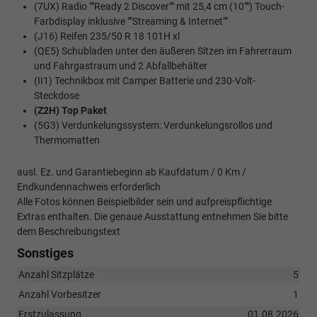
(7UX) Radio ""Ready 2 Discover"" mit 25,4 cm (10"") Touch-
Farbdisplay inklusive ""Streaming & Internet""
(J16) Reifen 235/50 R 18 101H xl
(QE5) Schubladen unter den äußeren Sitzen im Fahrerraum
und Fahrgastraum und 2 Abfallbehälter
(II1) Technikbox mit Camper Batterie und 230-Volt-
Steckdose
(Z2H) Top Paket
(5G3) Verdunkelungssystem: Verdunkelungsrollos und
Thermomatten
ausl. Ez. und Garantiebeginn ab Kaufdatum / 0 Km /
Endkundennachweis erforderlich
Alle Fotos können Beispielbilder sein und aufpreispflichtige
Extras enthalten. Die genaue Ausstattung entnehmen Sie bitte
dem Beschreibungstext
Sonstiges
Anzahl Sitzplätze
5
Anzahl Vorbesitzer
1
Erstzulassung
01.08.2026