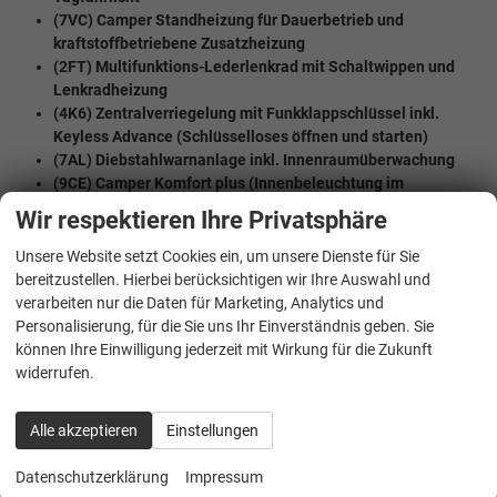
(7VC) Camper Standheizung für Dauerbetrieb und
kraftstoffbetriebene Zusatzheizung
(2FT) Multifunktions-Lederlenkrad mit Schaltwippen und
Lenkradheizung
(4K6) Zentralverriegelung mit Funkklappschlüssel inkl.
Keyless Advance (Schlüsselloses öffnen und starten)
(7AL) Diebstahlwarnanlage inkl. Innenraumüberwachung
(9CE) Camper Komfort plus
(Innenbeleuchtung im
Fahrgastraum/Camper-Bereich)
Wir respektieren Ihre Privatsphäre
(Z0H) Leichtmetallräder ""Toshima"" 7,5J x 18, in Schwarz
(N2S) Sitzbezug in Alcanara / ArtVerlour
Unsere Website setzt Cookies ein, um unsere Dienste für Sie
Werksanschlussgarantie auf 5 Jahre / max. 100.000 Km
bereitzustellen. Hierbei berücksichtigen wir Ihre Auswahl und
verarbeiten nur die Daten für Marketing, Analytics und
MULTIMEDIA UND KOMMUNIKATION:
Personalisierung, für die Sie uns Ihr Einverständnis geben. Sie
(U9E) 2 USB-C-Schnittstellen vorn, 4 USB-C-Ladebuchsen im
können Ihre Einwilligung jederzeit mit Wirkung für die Zukunft
Fahrgastraum
widerrufen.
(9WJ) App-Connect inklusive App-Connect Wireless für Apple
CarPlay und Android Auto
Alle akzeptieren
Einstellungen
(QV3) Digitaler Radioempfang DAB+
(ZEA) Heckklappe mit Zuziehhilfe
Datenschutzerklärung
Impressum
(9ZX) Mobiltelefon Schnittstelle (Bluetooth)