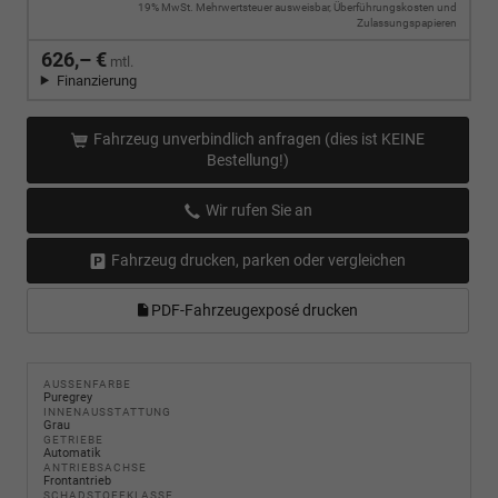
19% MwSt. Mehrwertsteuer ausweisbar, Überführungskosten und
Zulassungspapieren
626,– €
mtl.
Finanzierung
Fahrzeug unverbindlich anfragen (dies ist KEINE
Bestellung!)
Wir rufen Sie an
Fahrzeug drucken, parken oder vergleichen
PDF-Fahrzeugexposé drucken
AUSSENFARBE
Puregrey
INNENAUSSTATTUNG
Grau
GETRIEBE
Automatik
ANTRIEBSACHSE
Frontantrieb
SCHADSTOFFKLASSE