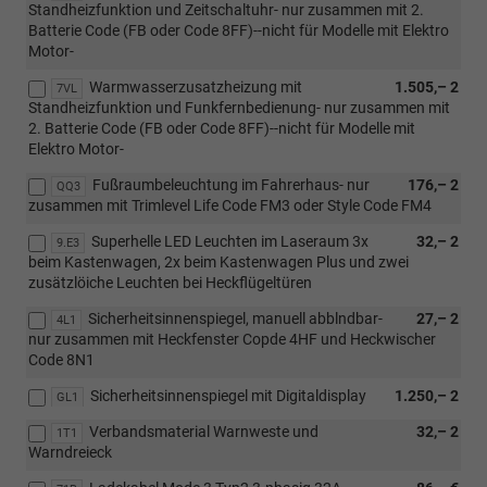
Standheizfunktion und Zeitschaltuhr- nur zusammen mit 2.
Batterie Code (FB oder Code 8FF)--nicht für Modelle mit Elektro
Motor-
Warmwasserzusatzheizung mit
1.505,– 2
7VL
Standheizfunktion und Funkfernbedienung- nur zusammen mit
2. Batterie Code (FB oder Code 8FF)--nicht für Modelle mit
Elektro Motor-
Fußraumbeleuchtung im Fahrerhaus- nur
176,– 2
QQ3
zusammen mit Trimlevel Life Code FM3 oder Style Code FM4
Superhelle LED Leuchten im Laseraum 3x
32,– 2
9.E3
beim Kastenwagen, 2x beim Kastenwagen Plus und zwei
zusätzlöiche Leuchten bei Heckflügeltüren
Sicherheitsinnenspiegel, manuell abblndbar-
27,– 2
4L1
nur zusammen mit Heckfenster Copde 4HF und Heckwischer
Code 8N1
Sicherheitsinnenspiegel mit Digitaldisplay
1.250,– 2
GL1
Verbandsmaterial Warnweste und
32,– 2
1T1
Warndreieck