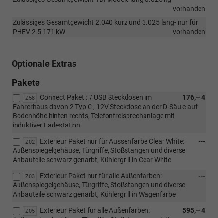
vorhanden
Zulässiges Gesamtgewicht 2.040 kurz und 3.025 lang- nur für
PHEV 2.5 171 kW
vorhanden
Optionale Extras
Pakete
Connect Paket : 7 USB Steckdosen im
176,– 4
Z58
Fahrerhaus davon 2 Typ C , 12V Steckdose an der D-Säule auf
Bodenhöhe hinten rechts, Telefonfreisprechanlage mit
induktiver Ladestation
Exterieur Paket nur für Aussenfarbe Clear White:
---
Z02
Außenspiegelgehäuse, Türgriffe, Stoßstangen und diverse
Anbauteile schwarz genarbt, Kühlergrill in Cear White
Exterieur Paket nur für alle Außenfarben:
---
Z03
Außenspiegelgehäuse, Türgriffe, Stoßstangen und diverse
Anbauteile schwarz genarbt, Kühlergrill in Wagenfarbe
Exterieur Paket für alle Außenfarben:
595,– 4
Z05