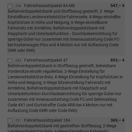
Fahrerhaussitzpaket 8A Mit
547,– 4
Z38
Beifahrerdoppelsitzbank und Stoffbezug gesterift, 2- Wege
Einstellbare Lendenwirbelstütze Fahrerseite, 4-Wege einstellbe
Kopfstützen in Höhe und Neigung, 6-Wege einstellbarer
Fahrersitz mit Armlehne, Beifahrerdoppelsitzbank mit
Klapptisch und Unterladefunktion.- Durchladeeinrichtung für
sperrige Güter-nur zusammen mit Innenausstattung Code FC-
bei Kastenwagen Plus und 4 Motion nur mit Auflastung Code
0WR oder 0WQ
Fahrerhaussitzpaket 47
893,– 4
Z42
Beifahrerdoppelsitzbank in Stoffbezug gestreift, beheizbare
Vordersitze einzeln regulierbar, 2-Wege Einstellung für
Lendenwirbelstütze links, 4-Wege Einstellung für Kopfstützen in
Höhe und Neigung, 6-Wege Sitzeinstellung Fahrersitz mit
Armlehne, Beifahrerdoppelsitzbank mit Klapptisch und
Unterladefunktion-Durchladeeinrichtung für sperrige Güter-nur
zusammen mit Innenausstattung Code FC und Seitenairbag
Code 4X1 und Gurtstraffer Code 4RB-bei 4 Motion nur mit
Auflastung Code 0WR oder Code 0WQ-
Fahrerhaussitzpaket 18A
369,– 4
Z37
Beifahrerdoppelsitzbank mit gestreiften Stoffbezug, 2-Wege
Lendenwirbelstütze links, 6-Wege Einstellung Fahrersitz,