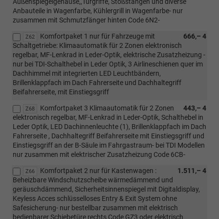
Außenspiegelgehäuse,,Türgriffe, Stoßstangen und diverse
Anbauteile in Wagenfarbe, Kühlergrill in Wagenfarbe- nur
zusammen mit Schmutzfänger hinten Code 6N2-
Komfortpaket 1 nur für Fahrzeuge mit
666,– 4
Z62
Schaltgetriebe: Klimaautomatik für 2 Zonen elektronisch
regelbar, MF-Lenkrad in Leder-Optik, elektrische Zusatzheizung -
nur bei TDI-Schalthebel in Leder Optik, 3 Airlineschienen quer im
Dachhimmel mit integrierten LED Leuchtbändern,
Brillenklappfach im Dach Fahrerseite und Dachhaltegriff
Beifahrerseite, mit Einstiegsgriff
Komfortpaket 3 Klimaautomatik für 2 Zonen
443,– 4
Z68
elektronisch regelbar, MF-Lenkrad in Leder-Optik, Schalthebel in
Leder Optik, LED Dachinnenleuchte (1), Brillenklappfach im Dach
Fahrerseite , Dachhaltegriff Beifahrerseite mit Einstiegsgriff und
Einstiegsgriff an der B-Säule im Fahrgastraum- bei TDI Modellen
nur zusammen mit elektrischer Zusatzheizung Code 6CB-
Komfortpaket 2 nur für Kastenwagen :
1.511,– 4
Z66
Beheizbare Windschutzscheibe wärmedämmend und
geräuschdämmend, Sicherheitsinnenspiegel mit Digitaldisplay,
Keyless Acces schlüsselloses Entry & Exit System ohne
Safesicherung- nur bestellbar zusammen mit elektrisch
bedienbarer Schiebetüre rechts Code GZ3 oder elektrisch