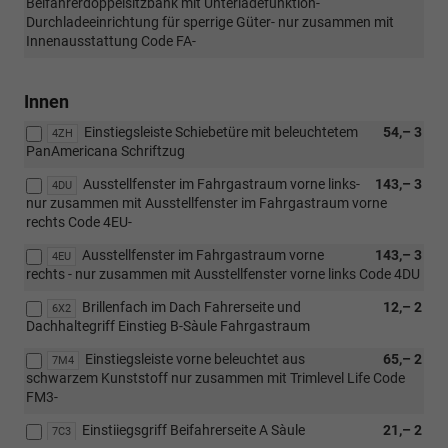
Beifahrerdoppelsitzbank mit Unterladefunktion-
Durchladeeinrichtung für sperrige Güter- nur zusammen mit
Innenausstattung Code FA-
Innen
Einstiegsleiste Schiebetüre mit beleuchtetem
54,– 3
4ZH
PanAmericana Schriftzug
Ausstellfenster im Fahrgastraum vorne links-
143,– 3
4DU
nur zusammen mit Ausstellfenster im Fahrgastraum vorne
rechts Code 4EU-
Ausstellfenster im Fahrgastraum vorne
143,– 3
4EU
rechts - nur zusammen mit Ausstellfenster vorne links Code 4DU
Brillenfach im Dach Fahrerseite und
12,– 2
6X2
Dachhaltegriff Einstieg B-Sàule Fahrgastraum
Einstiegsleiste vorne beleuchtet aus
65,– 2
7M4
schwarzem Kunststoff nur zusammen mit Trimlevel Life Code
FM3-
Einstiiegsgriff Beifahrerseite A Sàule
21,– 2
7C3