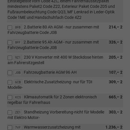
Einstiegleiste vorn Code 4ZC, einem Fahrerhaussitzpaket
mindestens Paket2 Code Z22, Exterieur Paket Code Z05 und
Fußraumbeleuchtung Code QQ3, MF Lenkrad in Leder-Optik
Code 1ME und Handschuhfach Code 4Z2
2.Batterie 80 Ah AGM - nur zusammen mit
214,– 2
8FB
Fahrzeugbatterie Code J0B
2.Batterie 95 Ah AGM - nur zusammen mit
326,– 2
8FF
Fahrzeugbatterie Code J0B
230 V Konverter mit 400 W Steckdose hinten
205,– 2
9Z1
am Fahrersitzgestell
Fahrzeugbatterie AGM 96 AH
107,– 2
J0B
Elektrische Zusatzheizung- nur für TDI
309,– 2
6CB
Modelle-
Klimaautomatik für 2 Zonen elektronisch
665,– 2
KC5
regelbar für Fahrerhaus
Standheizung Vorbereitung-nicht für Modelle
303,– 2
ZE1
mit Elektro Motor-
Warmwasserzusatzheizung mit
1.236,– 2
7VF