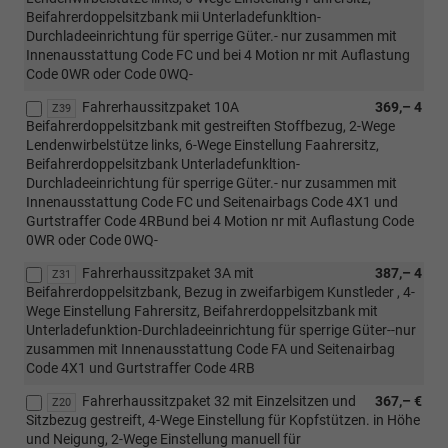
Beifahrerdoppelsitzbank mii Unterladefunkltion-
Durchladeeinrichtung für sperrige Güter.- nur zusammen mit
Innenausstattung Code FC und bei 4 Motion nr mit Auflastung
Code 0WR oder Code 0WQ-
Fahrerhaussitzpaket 10A
369,– 4
Z39
Beifahrerdoppelsitzbank mit gestreiften Stoffbezug, 2-Wege
Lendenwirbelstütze links, 6-Wege Einstellung Faahrersitz,
Beifahrerdoppelsitzbank Unterladefunkltion-
Durchladeeinrichtung für sperrige Güter.- nur zusammen mit
Innenausstattung Code FC und Seitenairbags Code 4X1 und
Gurtstraffer Code 4RBund bei 4 Motion nr mit Auflastung Code
0WR oder Code 0WQ-
Fahrerhaussitzpaket 3A mit
387,– 4
Z31
Beifahrerdoppelsitzbank, Bezug in zweifarbigem Kunstleder , 4-
Wege Einstellung Fahrersitz, Beifahrerdoppelsitzbank mit
Unterladefunktion-Durchladeeinrichtung für sperrige Güter--nur
zusammen mit Innenausstattung Code FA und Seitenairbag
Code 4X1 und Gurtstraffer Code 4RB
Fahrerhaussitzpaket 32 mit Einzelsitzen und
367,– €
Z20
Sitzbezug gestreift, 4-Wege Einstellung für Kopfstützen. in Höhe
und Neigung, 2-Wege Einstellung manuell für