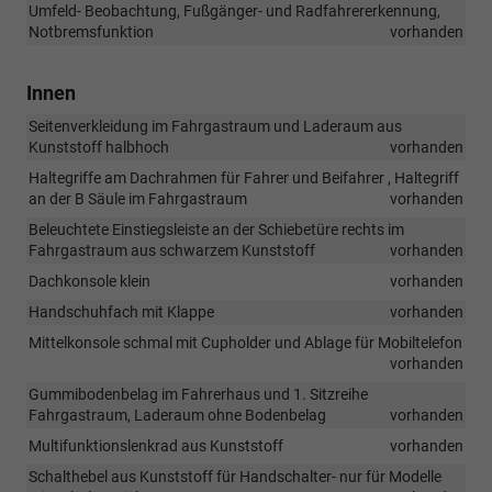
Umfeld- Beobachtung, Fußgänger- und Radfahrererkennung,
Notbremsfunktion
vorhanden
Innen
Seitenverkleidung im Fahrgastraum und Laderaum aus
Kunststoff halbhoch
vorhanden
Haltegriffe am Dachrahmen für Fahrer und Beifahrer , Haltegriff
an der B Säule im Fahrgastraum
vorhanden
Beleuchtete Einstiegsleiste an der Schiebetüre rechts im
Fahrgastraum aus schwarzem Kunststoff
vorhanden
Dachkonsole klein
vorhanden
Handschuhfach mit Klappe
vorhanden
Mittelkonsole schmal mit Cupholder und Ablage für Mobiltelefon
vorhanden
Gummibodenbelag im Fahrerhaus und 1. Sitzreihe
Fahrgastraum, Laderaum ohne Bodenbelag
vorhanden
Multifunktionslenkrad aus Kunststoff
vorhanden
Schalthebel aus Kunststoff für Handschalter- nur für Modelle