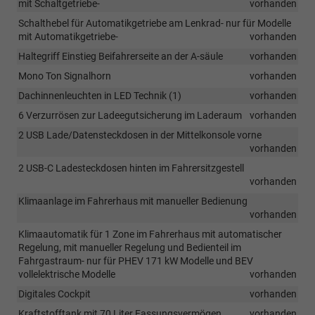
mit Schaltgetriebe-
vorhanden
Schalthebel für Automatikgetriebe am Lenkrad- nur für Modelle
mit Automatikgetriebe-
vorhanden
Haltegriff Einstieg Beifahrerseite an der A-säule
vorhanden
Mono Ton Signalhorn
vorhanden
Dachinnenleuchten in LED Technik (1)
vorhanden
6 Verzurrösen zur Ladeegutsicherung im Laderaum
vorhanden
2 USB Lade/Datensteckdosen in der Mittelkonsole vorne
vorhanden
2 USB-C Ladesteckdosen hinten im Fahrersitzgestell
vorhanden
Klimaanlage im Fahrerhaus mit manueller Bedienung
vorhanden
Klimaautomatik für 1 Zone im Fahrerhaus mit automatischer
Regelung, mit manueller Regelung und Bedienteil im
Fahrgastraum- nur für PHEV 171 kW Modelle und BEV
vollelektrische Modelle
vorhanden
Digitales Cockpit
vorhanden
Kraftstofftank mit 70 Liter Fassungsvermögen
vorhanden