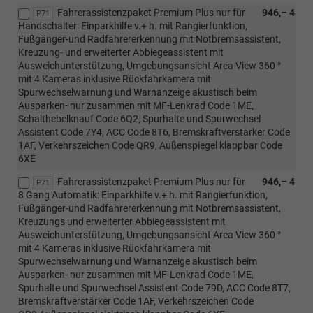
Fahrerassistenzpaket Premium Plus nur für
946,– 4
P71
Handschalter: Einparkhilfe v.+ h. mit Rangierfunktion,
Fußgänger-und Radfahrererkennung mit Notbremsassistent,
Kreuzung- und erweiterter Abbiegeassistent mit
Ausweichunterstützung, Umgebungsansicht Area View 360 °
mit 4 Kameras inklusive Rückfahrkamera mit
Spurwechselwarnung und Warnanzeige akustisch beim
Ausparken- nur zusammen mit MF-Lenkrad Code 1ME,
Schalthebelknauf Code 6Q2, Spurhalte und Spurwechsel
Assistent Code 7Y4, ACC Code 8T6, Bremskraftverstärker Code
1AF, Verkehrszeichen Code QR9, Außenspiegel klappbar Code
6XE
Fahrerassistenzpaket Premium Plus nur für
946,– 4
P71
8 Gang Automatik: Einparkhilfe v.+ h. mit Rangierfunktion,
Fußgänger-und Radfahrererkennung mit Notbremsassistent,
Kreuzungs und erweiterter Abbiegeassistent mit
Ausweichunterstützung, Umgebungsansicht Area View 360 °
mit 4 Kameras inklusive Rückfahrkamera mit
Spurwechselwarnung und Warnanzeige akustisch beim
Ausparken- nur zusammen mit MF-Lenkrad Code 1ME,
Spurhalte und Spurwechsel Assistent Code 79D, ACC Code 8T7,
Bremskraftverstärker Code 1AF, Verkehrszeichen Code