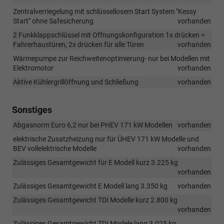
Zentralverriegelung mit schlüssellosem Start System "Kessy
Start" ohne Safesicherung
vorhanden
2 Funkklappschlüssel mit Offnungskonfiguration 1x drücken =
Fahrerhaustüren, 2x drücken für alle Türen
vorhanden
Wärmepumpe zur Reichweitenoptimierung- nur bei Modellen mit
Elektromotor
vorhanden
Aktive Kühlergrillöffnung und Schließung
vorhanden
Sonstiges
Abgasnorm Euro 6,2 nur bei PHEV 171 kW Modellen
vorhanden
elektrische Zusatzheizung nur für ÜHEV 171 kW Modelle und
BEV vollelektrische Modelle
vorhanden
Zulässiges Gesamtgewicht für E Modell kurz 3.225 kg
vorhanden
Zulässiges Gesamtgewicht E Modell lang 3.350 kg
vorhanden
Zulässiges Gesamtgewicht TDI Modelle kurz 2.800 kg
vorhanden
Zulässiges Gesamtgewicht TDI Modele lang 3.025 kg