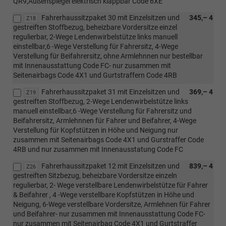
QR9,Außenspiegel elektrisch klappbar Code 6XE
Fahrerhaussitzpaket 30 mit Einzelsitzen und
345,– 4
Z18
gestreiften Stoffbezug, beheizbare Vordersitze einzel
regulierbar, 2-Wege Lendenwirbelstütze links manuell
einstellbar,6 -Wege Verstellung für Fahrersitz, 4-Wege
Verstellung für Beifahrersitz, ohne Armlehnnen nur bestellbar
mit Innenausstattung Code FC- nur zusammen mit
Seitenairbags Code 4X1 und Gurtstraffern Code 4RB
Fahrerhaussitzpaket 31 mit Einzelsitzen und
369,– 4
Z19
gestreiften Stoffbezug, 2-Wege Lendenwirbelstütze links
manuell einstellbar,6 -Wege Verstellung für Fahrersitz und
Beifahrersitz, Armlehnnen für Fahrer und Beifahrer, 4-Wege
Verstellung für Kopfstützen in Höhe und Neigung nur
zusammen mit Seitenairbags Code 4X1 und Gurstraffer Code
4RB und nur zusammen mit Innenausstatung Code FC
Fahrerhaussitzpaket 12 mit Einzelsitzen und
839,– 4
Z26
gestreiften Sitzbezug, beheizbare Vordersitze einzeln
regulierbar, 2- Wege verstellbare Lendenwirbelstütze für Fahrer
& Beifahrer , 4 -Wege verstellbare Kopfstützen in Höhe und
Neigung, 6-Wege verstellbare Vordersitze, Armlehnen für Fahrer
und Beifahrer- nur zusammen mit Innenausstattung Code FC-
nur zusammen mit Seitenairbag Code 4X1 und Gurtstraffer