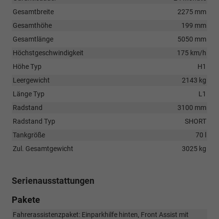
Gesamtbreite
2275 mm
Gesamthöhe
199 mm
Gesamtlänge
5050 mm
Höchstgeschwindigkeit
175 km/h
Höhe Typ
H1
Leergewicht
2143 kg
Länge Typ
L1
Radstand
3100 mm
Radstand Typ
SHORT
Tankgröße
70 l
Zul. Gesamtgewicht
3025 kg
Serienausstattungen
Pakete
Fahrerassistenzpaket: Einparkhilfe hinten, Front Assist mit