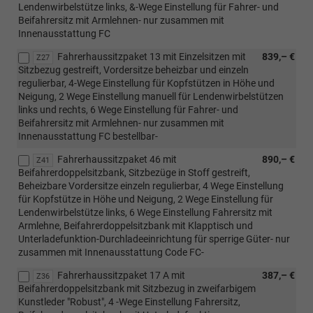
Lendenwirbelstütze links, &-Wege Einstellung für Fahrer- und
Beifahrersitz mit Armlehnen- nur zusammen mit
Innenausstattung FC
Fahrerhaussitzpaket 13 mit Einzelsitzen mit
839,– €
Z27
Sitzbezug gestreift, Vordersitze beheizbar und einzeln
regulierbar, 4-Wege Einstellung für Kopfstützen in Höhe und
Neigung, 2 Wege Einstellung manuell für Lendenwirbelstützen
links und rechts, 6 Wege Einstellung für Fahrer- und
Beifahrersitz mit Armlehnen- nur zusammen mit
Innenausstattung FC bestellbar-
Fahrerhaussitzpaket 46 mit
890,– €
Z41
Beifahrerdoppelsitzbank, Sitzbezüge in Stoff gestreift,
Beheizbare Vordersitze einzeln regulierbar, 4 Wege Einstellung
für Kopfstütze in Höhe und Neigung, 2 Wege Einstellung für
Lendenwirbelstütze links, 6 Wege Einstellung Fahrersitz mit
Armlehne, Beifahrerdoppelsitzbank mit Klapptisch und
Unterladefunktion-Durchladeeinrichtung für sperrige Güter- nur
zusammen mit Innenausstattung Code FC-
Fahrerhaussitzpaket 17 A mit
387,– €
Z36
Beifahrerdoppelsitzbank mit Sitzbezug in zweifarbigem
Kunstleder "Robust", 4 -Wege Einstellung Fahrersitz,