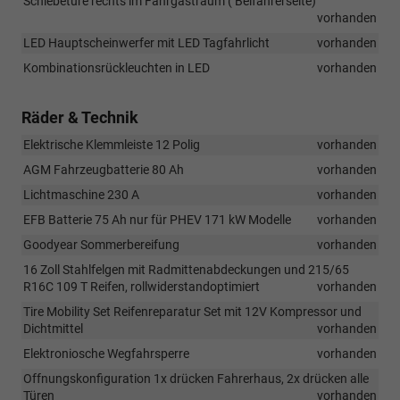
Schiebetüre rechts im Fahrgastraum ( Beifahrerseite)
vorhanden
LED Hauptscheinwerfer mit LED Tagfahrlicht
vorhanden
Kombinationsrückleuchten in LED
vorhanden
Räder & Technik
Elektrische Klemmleiste 12 Polig
vorhanden
AGM Fahrzeugbatterie 80 Ah
vorhanden
Lichtmaschine 230 A
vorhanden
EFB Batterie 75 Ah nur für PHEV 171 kW Modelle
vorhanden
Goodyear Sommerbereifung
vorhanden
16 Zoll Stahlfelgen mit Radmittenabdeckungen und 215/65
R16C 109 T Reifen, rollwiderstandoptimiert
vorhanden
Tire Mobility Set Reifenreparatur Set mit 12V Kompressor und
Dichtmittel
vorhanden
Elektroniosche Wegfahrsperre
vorhanden
Offnungskonfiguration 1x drücken Fahrerhaus, 2x drücken alle
Türen
vorhanden