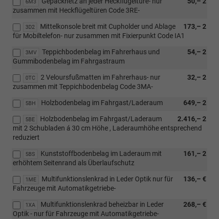
Gepäcknetz an jeder Heckflügeltüre- nur
50,– 2
6M3
zusammen mit Heckflügeltüren Code 3RE-
Mittelkonsole breit mit Cupholder und Ablage
173,– 2
3D2
für Mobiltelefon- nur zusammen mit Fixierpunkt Code IA1
Teppichbodenbelag im Fahrerhaus und
54,– 2
3MV
Gummibodenbelag im Fahrgastraum
2 Veloursfußmatten im Fahrerhaus- nur
32,– 2
0TC
zusammen mit Teppichbodenbelag Code 3MA-
Holzbodenbelag im Fahrgast/Laderaum
649,– 2
5BH
Holzbodenbelag im Fahrgast/Laderaum
2.416,– 2
5BE
mit 2 Schubladen á 30 cm Höhe , Laderaumhöhe entsprechend
reduziert
Kunststoffbodenbelag im Laderaum mit
161,– 2
5BS
erhöhtem Seitenrand als Überlaufschutz
Multifunktionslenkrad in Leder Optik nur für
136,– €
1ME
Fahrzeuge mit Automatikgetriebe-
Multifunktionslenkrad beheizbar in Leder
268,– €
1XA
Optik - nur für Fahrzeuge mit Automatikgetriebe-