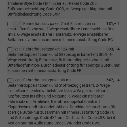
Trimlevel Style Code FM4, Exterieur Paket Code Z05,
Fußraumbeleuchtung Code QQ3, Außenspiegel klappbar mit
Umfeldbeleuchtung Code 6XP
Fahrerhaussitzpaket 2 mit Einzelsitzen in
131,– 4
Z22
gestreiften Sitzbezug, 2 Wege einstellbare Lendenwirbelstütze
links, 6-Wege einstellbarer Fahrersitz, 4-Wege einstellbarer
Beifahrersitz- nur zusammen mit Innenausstattung Code FC
Fahrerhaussitzpaket 12A mit
303,– 4
Z35
Beifahrerdoppelsitzbank und Sitzbezug in kariertem Stoff, 4-
Wege einstellunfg Fahrersitz, Beifahrerdioppelsitzbank mit
Unterladefunktion- Durchladeeinrichtung für sperrige Güter-. nur
zusammen mit Innenausstattung Code FB
Fahrerhaussitzpaket 49 mit
547,– 4
Z43
Beifahrerdoppelsitzbank und Stoffbezug gestreift, 2- Wege
einstellbare Lendenwirbelstütze links, 4-Wege einstellbare
Kopfstützen in Höhe und Neigung, 6-Wege einstellbarer
Fahrersitz mit Armlehne, Beifahrerdoppelsitzbank mit
Klapptischn undUnterladefunktion- Durchladeeibnrichtung für
sperrige Güter-nur zusammen mit Innenausstattung Code FC
und Seitenairbags Code 4X1 und Gurtstraffer Code 4RB- bei 4
Motion nur mit Auflastung Code 0WR oder Code 0WQ