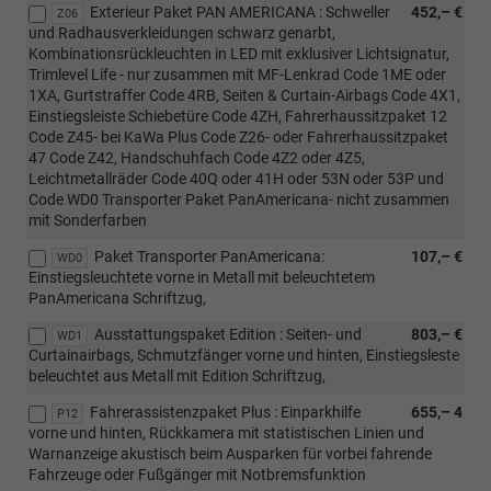
Exterieur Paket PAN AMERICANA : Schweller
452,– €
Z06
und Radhausverkleidungen schwarz genarbt,
Kombinationsrückleuchten in LED mit exklusiver Lichtsignatur,
Trimlevel Life - nur zusammen mit MF-Lenkrad Code 1ME oder
1XA, Gurtstraffer Code 4RB, Seiten & Curtain-Airbags Code 4X1,
Einstiegsleiste Schiebetüre Code 4ZH, Fahrerhaussitzpaket 12
Code Z45- bei KaWa Plus Code Z26- oder Fahrerhaussitzpaket
47 Code Z42, Handschuhfach Code 4Z2 oder 4Z5,
Leichtmetallräder Code 40Q oder 41H oder 53N oder 53P und
Code WD0 Transporter Paket PanAmericana- nicht zusammen
mit Sonderfarben
Paket Transporter PanAmericana:
107,– €
WD0
Einstiegsleuchtete vorne in Metall mit beleuchtetem
PanAmericana Schriftzug,
Ausstattungspaket Edition : Seiten- und
803,– €
WD1
Curtainairbags, Schmutzfänger vorne und hinten, Einstiegsleste
beleuchtet aus Metall mit Edition Schriftzug,
Fahrerassistenzpaket Plus : Einparkhilfe
655,– 4
P12
vorne und hinten, Rückkamera mit statistischen Linien und
Warnanzeige akustisch beim Ausparken für vorbei fahrende
Fahrzeuge oder Fußgänger mit Notbremsfunktion