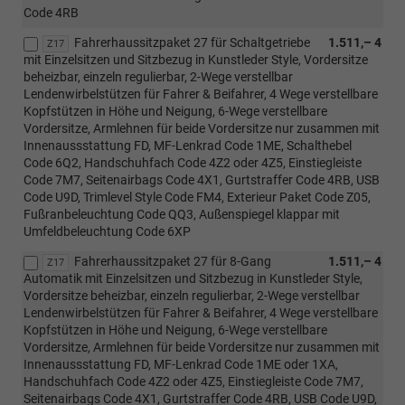
Code 4RB
Fahrerhaussitzpaket 27 für Schaltgetriebe
1.511,– 4
Z17
mit Einzelsitzen und Sitzbezug in Kunstleder Style, Vordersitze
beheizbar, einzeln regulierbar, 2-Wege verstellbar
Lendenwirbelstützen für Fahrer & Beifahrer, 4 Wege verstellbare
Kopfstützen in Höhe und Neigung, 6-Wege verstellbare
Vordersitze, Armlehnen für beide Vordersitze nur zusammen mit
Innenaussstattung FD, MF-Lenkrad Code 1ME, Schalthebel
Code 6Q2, Handschuhfach Code 4Z2 oder 4Z5, Einstiegleiste
Code 7M7, Seitenairbags Code 4X1, Gurtstraffer Code 4RB, USB
Code U9D, Trimlevel Style Code FM4, Exterieur Paket Code Z05,
Fußranbeleuchtung Code QQ3, Außenspiegel klappar mit
Umfeldbeleuchtung Code 6XP
Fahrerhaussitzpaket 27 für 8-Gang
1.511,– 4
Z17
Automatik mit Einzelsitzen und Sitzbezug in Kunstleder Style,
Vordersitze beheizbar, einzeln regulierbar, 2-Wege verstellbar
Lendenwirbelstützen für Fahrer & Beifahrer, 4 Wege verstellbare
Kopfstützen in Höhe und Neigung, 6-Wege verstellbare
Vordersitze, Armlehnen für beide Vordersitze nur zusammen mit
Innenaussstattung FD, MF-Lenkrad Code 1ME oder 1XA,
Handschuhfach Code 4Z2 oder 4Z5, Einstiegleiste Code 7M7,
Seitenairbags Code 4X1, Gurtstraffer Code 4RB, USB Code U9D,