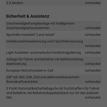
5 G Modem
vorhanden
Sicherheit & Assistenz
Geschwindigkeitsregelanlage mit intelligentem
Geschwindigkeitsassistenten
vorhanden
Spurhalte Assistent "Lane Assist"
vorhanden
Verkehrszeichenerkennung und Falschfahrwarnung
vorhanden
Light Assistent- automatische Fernlichtregulierung
vorhanden
Airbags für Fahrer und Beifahrer mit Beifahrerairbag
deaktivierung
vorhanden
European Notrufsysstem e- Call
vorhanden
ESP mit ABS, ASR, EDS und elektromechanischem
Bremskraftverstärker
vorhanden
3 Punkt Automatiksicherheitsgurte mit Gurtstraffern für Fahrer
und Beifahrer, bei Beifahrerdoppelsitzbank nur für den äußeren
Sitz-
vorhanden