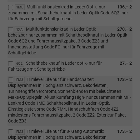
Multifunktionslenkrad in Leder Optik -nur
136,– 2
1ME
zusammen mit Schalthebelknauf in Leder-Optik Code 6Q2- nur
für Fahrzeuge mit Schaltgetriebe-
Multifunktionslenkrad in Leder Optik
270,– 2
1XA
beheizbar-nur zusammen mit Schalthebelknauf in Leder-Optik
Code 6Q2 und Fahrerhaussitzpaket 3 Code Z23 und
Innenausstattung Code FC- nur für Fahrzeuge mit
Schaltgetriebe-
Schalthebelknauf in Leder optik- nur für
27,– 2
6Q2
Fahrzeuge mit Schaltgetriebe-
Trimlevel Life nur für Handschalter:
173,– 2
FM3
Displayrahmen in Hochglanz schwarz, Dekorleisten ,
Türinnengriffe verchromt, Sonnenblenden mit beleuchteten
Make-Up Spiegeln, Akustikumfang High- nur zusammen mit MF-
Lenkrad Code 1ME, Schalthebelknauf in Leder -Optik,
Einstiegleiste vorne Code 7M4, Handschuhfach Code 4Z2,
mindestens Fahrerhaussitzpaket 2 Code ZZ2, Exterieur Paket
Code Z03
Trimlevel Life nur für 8- Gang Automatik:
173,– 2
FM3
Displayrahmen in Hochglanz schwarz, Dekorleisten ,