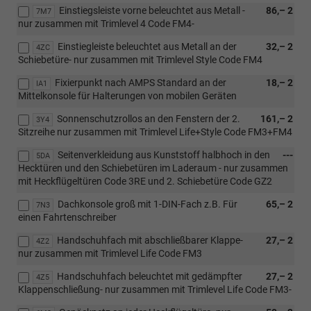
Einstiegsleiste vorne beleuchtet aus Metall -
86,– 2
7M7
nur zusammen mit Trimlevel 4 Code FM4-
Einstiegleiste beleuchtet aus Metall an der
32,– 2
4ZC
Schiebetüre- nur zusammen mit Trimlevel Style Code FM4
Fixierpunkt nach AMPS Standard an der
18,– 2
IA1
Mittelkonsole für Halterungen von mobilen Geräten
Sonnenschutzrollos an den Fenstern der 2.
161,– 2
3Y4
Sitzreihe nur zusammen mit Trimlevel Life+Style Code FM3+FM4
Seitenverkleidung aus Kunststoff halbhoch in den
---
5DA
Hecktüren und den Schiebetüren im Laderaum - nur zusammen
mit Heckflügeltüren Code 3RE und 2. Schiebetüre Code GZ2
Dachkonsole groß mit 1-DIN-Fach z.B. Für
65,– 2
7N3
einen Fahrtenschreiber
Handschuhfach mit abschließbarer Klappe-
27,– 2
4Z2
nur zusammen mit Trimlevel Life Code FM3
Handschuhfach beleuchtet mit gedämpfter
27,– 2
4Z5
Klappenschließung- nur zusammen mit Trimlevel Life Code FM3-