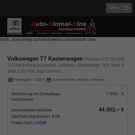
Menü
------------ Host Name : selector1._domainkey Points to address or value:
selector1-aee-de0k._domainkey.autoeinmaleins.onmicrosoft.com Host
Name : selector2._domainkey Points to address or value: selector2-aee-
de0k._domainkey.autoeinmaleins.onmicrosoft.com
Volkswagen T7 Kastenwagen
Plus kurz 2.0 TDI SCR
125 kW 8-Gang Automatik, 4 Motion, Klimaanlage, 70 L Tank, 6
Sitze, LED, PDC, App Connect,
Fahrzeug-Nr.:
125274
unverbindliche Lieferzeit:
4 Monate
1.590,– €
Überführung frei Zentrallager -
Deutschland
44.502,– €
Gesamtpreis inklusive
Überführungskosten. B2B-
Preise nach
LOGIN