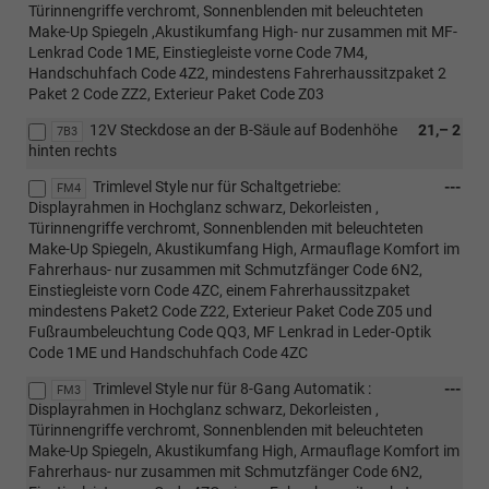
Türinnengriffe verchromt, Sonnenblenden mit beleuchteten
Make-Up Spiegeln ,Akustikumfang High- nur zusammen mit MF-
Lenkrad Code 1ME, Einstiegleiste vorne Code 7M4,
Handschuhfach Code 4Z2, mindestens Fahrerhaussitzpaket 2
Paket 2 Code ZZ2, Exterieur Paket Code Z03
12V Steckdose an der B-Säule auf Bodenhöhe
21,– 2
7B3
hinten rechts
Trimlevel Style nur für Schaltgetriebe:
---
FM4
Displayrahmen in Hochglanz schwarz, Dekorleisten ,
Türinnengriffe verchromt, Sonnenblenden mit beleuchteten
Make-Up Spiegeln, Akustikumfang High, Armauflage Komfort im
Fahrerhaus- nur zusammen mit Schmutzfänger Code 6N2,
Einstiegleiste vorn Code 4ZC, einem Fahrerhaussitzpaket
mindestens Paket2 Code Z22, Exterieur Paket Code Z05 und
Fußraumbeleuchtung Code QQ3, MF Lenkrad in Leder-Optik
Code 1ME und Handschuhfach Code 4ZC
Trimlevel Style nur für 8-Gang Automatik :
---
FM3
Displayrahmen in Hochglanz schwarz, Dekorleisten ,
Türinnengriffe verchromt, Sonnenblenden mit beleuchteten
Make-Up Spiegeln, Akustikumfang High, Armauflage Komfort im
Fahrerhaus- nur zusammen mit Schmutzfänger Code 6N2,