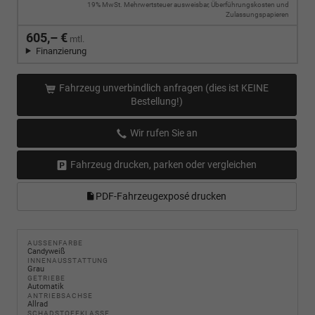
19% MwSt. Mehrwertsteuer ausweisbar, Überführungskosten und
Zulassungspapieren
605,– €
mtl.
Finanzierung
Fahrzeug unverbindlich anfragen (dies ist KEINE
Bestellung!)
Wir rufen Sie an
Fahrzeug drucken, parken oder vergleichen
PDF-Fahrzeugexposé drucken
AUSSENFARBE
Candyweiß
INNENAUSSTATTUNG
Grau
GETRIEBE
Automatik
ANTRIEBSACHSE
Allrad
SCHADSTOFFKLASSE