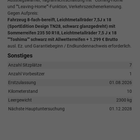
Ausstiegswarner, Tagfahrlichtschaltung mit ""Coming-Home""
und ""Leaving-Home""-Funktion, Verkehrszeichenerkennung.
Gegen Aufpreis:
Fahrzeug 8-fach-bereift, Leichtmetallräder 7,5J x 18
(SportEdition Design TN28, schwarz glanzgedreht) mit
Sommerreifen 235 50 R18, Leichtmetallräder 7,5 J x 18
""Toshima"" schwarz mit Allwetterreifen + 1.299 € Brutto
ausl. Ez. und Garantiebeginn / Endkundennachweis erforderlich.
Sonstiges
Anzahl Sitzplätze
7
Anzahl Vorbesitzer
1
Erstzulassung
01.08.2026
Kilometerstand
10
Leergewicht
2300 kg
Nächste Hauptuntersuchung
01.12.2028