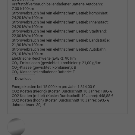
Kraftstoffverbrauch bei entladener Batterie Autobahn:
7,00 l/100km
Stromverbrauch bei rein elektrischem Betrieb kombiniert:
24,20 kWh/100km
Stromverbrauch bei rein elektrischem Betrieb Innenstadt:
24,20 kWh/100km
Stromverbrauch bei rein elektrischem Betrieb Stadtrand:
22,00 kWh/100km
Stromverbrauch bei rein elektrischem Betrieb Landstraße:
21,90 kWh/100km
Stromverbrauch bei rein elektrischem Betrieb Autobahn:
29,10 kWh/100km
Elektrische Reichweite (EAER):
90 km
CO
-Emissionen (gewichtet, kombiniert):
21,00 g/km
2
CO
-Klasse (gewichtet, kombiniert):
B
2
CO
-Klasse bei entladener Batterie:
F
2
Download
Energiekosten bei 15.000 km pro Jahr:
1.314,00 €
CO2 Kosten (niedrig)
:
189,- €
(Kosten Durchschnitt 10 Jahre)
CO2 Kosten (mittel)
:
448,88 €
(Kosten Durchschnitt 10 Jahre)
CO2 Kosten (hoch)
:
693,- €
(Kosten Durchschnitt 10 Jahre)
Jahressteuer:
30,- €