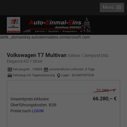
Menü
------------ Host Name : selector1._domainkey Points to address or value:
selector1-aee-de0k._domainkey.autoeinmaleins.onmicrosoft.com Host
Name : selector2._domainkey Points to address or value: selector2-aee-
de0k._domainkey.autoeinmaleins.onmicrosoft.com
Volkswagen T7 Multivan
Edition 1,5eHybrid DSG
Elegance KÜ 7 Sitzer
Fahrzeug-Nr.:
133805
unverbindliche Lieferzeit:
8 Tage
Fahrzeug mit Tageszulassung
Lager - EU-IMPORTEUR
72.280,– €
66.280,– €
Gesamtpreis inklusive
Überführungskosten. B2B-
Preise nach
LOGIN