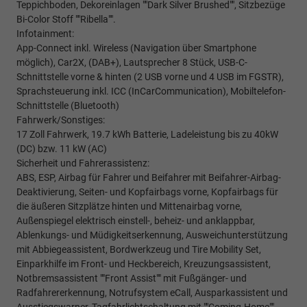
Teppichboden, Dekoreinlagen ""Dark Silver Brushed"", Sitzbezüge
Bi-Color Stoff ""Ribella"".
Infotainment:
App-Connect inkl. Wireless (Navigation über Smartphone
möglich), Car2X, (DAB+), Lautsprecher 8 Stück, USB-C-
Schnittstelle vorne & hinten (2 USB vorne und 4 USB im FGSTR),
Sprachsteuerung inkl. ICC (InCarCommunication), Mobiltelefon-
Schnittstelle (Bluetooth)
Fahrwerk/Sonstiges:
17 Zoll Fahrwerk, 19.7 kWh Batterie, Ladeleistung bis zu 40kW
(DC) bzw. 11 kW (AC)
Sicherheit und Fahrerassistenz:
ABS, ESP, Airbag für Fahrer und Beifahrer mit Beifahrer-Airbag-
Deaktivierung, Seiten- und Kopfairbags vorne, Kopfairbags für
die äußeren Sitzplätze hinten und Mittenairbag vorne,
Außenspiegel elektrisch einstell-, beheiz- und anklappbar,
Ablenkungs- und Müdigkeitserkennung, Ausweichunterstützung
mit Abbiegeassistent, Bordwerkzeug und Tire Mobility Set,
Einparkhilfe im Front- und Heckbereich, Kreuzungsassistent,
Notbremsassistent ""Front Assist"" mit Fußgänger- und
Radfahrererkennung, Notrufsystem eCall, Ausparkassistent und