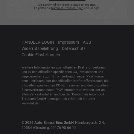
Die Karte wird von Google Maps eingebettet.
Es gelten die
Datenschutzerklärungen
von Google.
HÄNDLER-LOGIN
Impressum
AGB
Widerrufsbelehrung
Datenschutz
Cookie-Einstellungen
Weitere Informationen zum offiziellen Kraftstoffverbrauch
und zu den offiziellen spezifischen CO
-Emissionen und
2
gegebenenfalls zum Stromverbrauch neuer PKW können
dem 'Leitfaden über den offiziellen Kraftstoffverbrauch, die
offiziellen spezifischen CO
-Emissionen und den offiziellen
2
Stromverbrauch neuer PKW' entnommen werden, der an
allen Verkaufsstellen und bei der 'Deutschen Automobil
Treuhand GmbH' unentgeltlich erhältlich ist unter
www.dat.de.
© 2026
Auto-Einmal-Eins GmbH
,
Nürnbergerstr. 2-4
,
90584
Allersberg,
09176 98 66-11