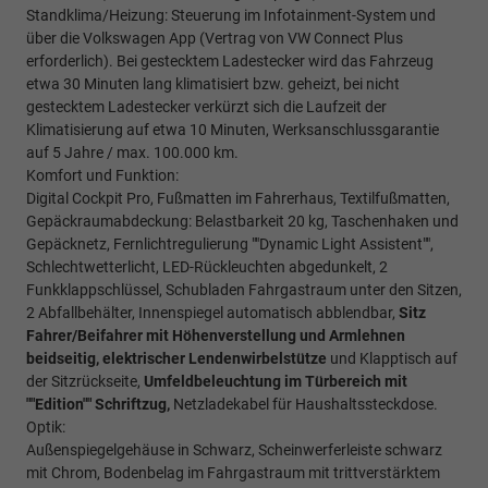
Standklima/Heizung: Steuerung im Infotainment-System und
über die Volkswagen App (Vertrag von VW Connect Plus
erforderlich). Bei gestecktem Ladestecker wird das Fahrzeug
etwa 30 Minuten lang klimatisiert bzw. geheizt, bei nicht
gestecktem Ladestecker verkürzt sich die Laufzeit der
Klimatisierung auf etwa 10 Minuten, Werksanschlussgarantie
auf 5 Jahre / max. 100.000 km.
Komfort und Funktion:
Digital Cockpit Pro, Fußmatten im Fahrerhaus, Textilfußmatten,
Gepäckraumabdeckung: Belastbarkeit 20 kg, Taschenhaken und
Gepäcknetz, Fernlichtregulierung ""Dynamic Light Assistent"",
Schlechtwetterlicht, LED-Rückleuchten abgedunkelt, 2
Funkklappschlüssel, Schubladen Fahrgastraum unter den Sitzen,
2 Abfallbehälter, Innenspiegel automatisch abblendbar,
Sitz
Fahrer/Beifahrer mit Höhenverstellung und Armlehnen
beidseitig,
elektrischer Lendenwirbelstütze
und Klapptisch auf
der Sitzrückseite,
Umfeldbeleuchtung im Türbereich mit
""Edition"" Schriftzug,
Netzladekabel für Haushaltssteckdose.
Optik:
Außenspiegelgehäuse in Schwarz, Scheinwerferleiste schwarz
mit Chrom, Bodenbelag im Fahrgastraum mit trittverstärktem