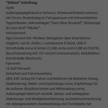
""Edition"" Schriftzug.
Optik:
Außenspiegelgehäuse in Schwarz, Scheinwerferleiste schwarz
mit Chrom, Bodenbelag im Fahrgastraum mit trittverstärktem
Teppichboden, Dekoreinlagen ""Dark Silver Brushed"", Sitzbezüge
Bi-Color Stoff ""Ribella"".
Infotainment:
App-Connect inkl. Wireless (Navigation über Smartphone
möglich), Car2X, (DAB+), Lautsprecher 8 Stück, USB-C-
Schnittstelle vorne & hinten (2 USB vorne und 4 USB im FGSTR),
Sprachsteuerung inkl. ICC (InCarCommunication), Mobiltelefon-
Schnittstelle (Bluetooth)
Fahrwerk:
16 Zoll Fahrwerk
Sicherheit und Fahrerassistenz:
ABS, ESP, Airbag für Fahrer und Beifahrer mit Beifahrer-Airbag-
Deaktivierung, Seiten- und Kopfairbags vorne, Kopfairbags für
die äußeren Sitzplätze hinten und Mittenairbag vorne,
Außenspiegel elektrisch einstell-, beheiz- und anklappbar,
Ablenkungs- und Müdigkeitserkennung, Ausweichunterstützung
mit Abbiegeassistent, Bordwerkzeug und Tire Mobility Set,