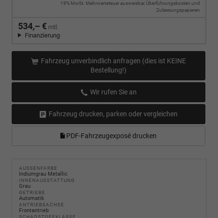
19% MwSt. Mehrwertsteuer ausweisbar, Überführungskosten und
Zulassungspapieren
534,– €
mtl.
Finanzierung
Fahrzeug unverbindlich anfragen (dies ist KEINE
Bestellung!)
Wir rufen Sie an
Fahrzeug drucken, parken oder vergleichen
PDF-Fahrzeugexposé drucken
AUSSENFARBE
Indiumgrau Metallic
INNENAUSSTATTUNG
Grau
GETRIEBE
Automatik
ANTRIEBSACHSE
Frontantrieb
SCHADSTOFFKLASSE