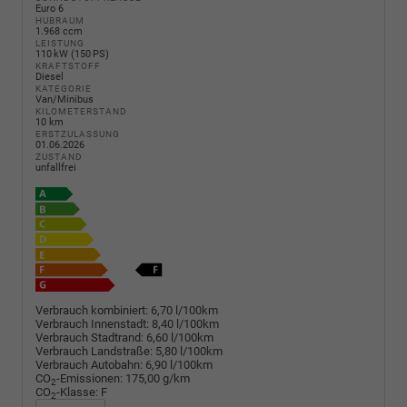
Euro 6
HUBRAUM
1.968 ccm
LEISTUNG
110 kW (150 PS)
KRAFTSTOFF
Diesel
KATEGORIE
Van/Minibus
KILOMETERSTAND
10 km
ERSTZULASSUNG
01.06.2026
ZUSTAND
unfallfrei
Verbrauch kombiniert:
6,70 l/100km
Verbrauch Innenstadt:
8,40 l/100km
Verbrauch Stadtrand:
6,60 l/100km
Verbrauch Landstraße:
5,80 l/100km
Verbrauch Autobahn:
6,90 l/100km
CO
-Emissionen:
175,00 g/km
2
CO
-Klasse:
F
2