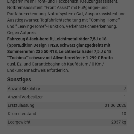
Einparkhilfe im Front- und Heckbereich, Kreuzungsassistent,
Notbremsassistent ""Front Assist"" mit Fußgänger- und
Radfahrererkennung, Notrufsystem eCall, Ausparkassistent und
Ausstiegswarner, Tagfahrlichtschaltung mit ""Coming-Home""
und ""Leaving-Home""-Funktion, Verkehrszeichenerkennung.
Gegen Aufpreis:
Fahrzeug 8-fach-bereift, Leichtmetallräder 7,5J x 18
(SportEdition Design TN28, schwarz glanzgedreht) mit
Sommerreifen 235 50 R18, Leichtmetallräder 7,5 J x 18
""Toshima"" schwarz mit Allwetterreifen + 1.299 € Brutto
ausl. Ez. und Garantiebeginn ab Kaufdatum / 0 Km /
Endkundennachweis erforderlich.
Sonstiges
Anzahl Sitzplätze
7
Anzahl Vorbesitzer
1
Erstzulassung
01.06.2026
Kilometerstand
10
Leergewicht
2037 kg