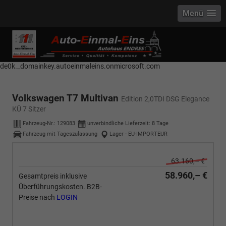
Menü
------------ Host Name : selector1._domainkey Points to address or value:
selector1-aee-de0k._domainkey.autoeinmaleins.onmicrosoft.com Host
Name : selector2._domainkey Points to address or value: selector2-aee-
de0k._domainkey.autoeinmaleins.onmicrosoft.com
Volkswagen T7 Multivan
Edition 2,0TDI DSG Elegance
KÜ 7 Sitzer
Fahrzeug-Nr.:
129083
unverbindliche Lieferzeit:
8 Tage
Fahrzeug mit Tageszulassung
Lager - EU-IMPORTEUR
63.160,– €
58.960,– €
Gesamtpreis inklusive
Überführungskosten. B2B-
Preise nach
LOGIN