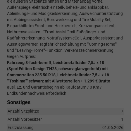
die äußeren Sitzplätze hinten und Mittenairbag vorne,
Außenspiegel elektrisch einstell-, beheiz- und anklappbar,
Ablenkungs- und Müdigkeitserkennung, Ausweichunterstützung
mit Abbiegeassistent, Bordwerkzeug und Tire Mobility Set,
Einparkhilfe im Front- und Heckbereich, Kreuzungsassistent,
Notbremsassistent ""Front Assist"" mit Fußgänger- und
Radfahrererkennung, Notrufsystem eCall, Ausparkassistent und
Ausstiegswarner, Tagfahrlichtschaltung mit ""Coming-Home""
und ""Leaving-Home""-Funktion, Verkehrszeichenerkennung.
Gegen Aufpreis:
Fahrzeug 8-fach-bereift, Leichtmetallräder 7,5J x 18
(SportEdition Design TN28, schwarz glanzgedreht) mit
Sommerreifen 235 50 R18, Leichtmetallräder 7,5 J x 18
""Toshima"" schwarz mit Allwetterreifen + 1.299 € Brutto
ausl. Ez. und Garantiebeginn ab Kaufdatum / 0 Km /
Endkundennachweis erforderlich.
Sonstiges
Anzahl Sitzplätze
7
Anzahl Vorbesitzer
1
Erstzulassung
01.06.2026