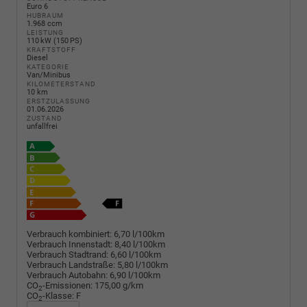
Euro 6
HUBRAUM
1.968 ccm
LEISTUNG
110 kW (150 PS)
KRAFTSTOFF
Diesel
KATEGORIE
Van/Minibus
KILOMETERSTAND
10 km
ERSTZULASSUNG
01.06.2026
ZUSTAND
unfallfrei
Verbrauch kombiniert:
6,70 l/100km
Verbrauch Innenstadt:
8,40 l/100km
Verbrauch Stadtrand:
6,60 l/100km
Verbrauch Landstraße:
5,80 l/100km
Verbrauch Autobahn:
6,90 l/100km
CO
-Emissionen:
175,00 g/km
2
CO
-Klasse:
F
2