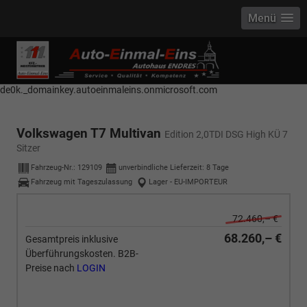
Menü
------------ Host Name : selector1._domainkey Points to address or value:
selector1-aee-de0k._domainkey.autoeinmaleins.onmicrosoft.com Host
Name : selector2._domainkey Points to address or value: selector2-aee-
de0k._domainkey.autoeinmaleins.onmicrosoft.com
Volkswagen T7 Multivan
Edition 2,0TDI DSG High KÜ 7
Sitzer
Fahrzeug-Nr.:
129109
unverbindliche Lieferzeit:
8 Tage
Fahrzeug mit Tageszulassung
Lager - EU-IMPORTEUR
72.460,– €
68.260,– €
Gesamtpreis inklusive
Überführungskosten. B2B-
Preise nach
LOGIN