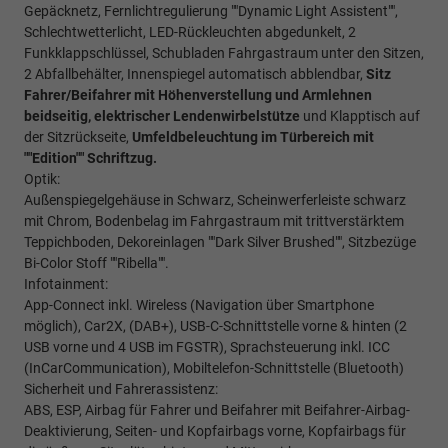
Gepäcknetz, Fernlichtregulierung ""Dynamic Light Assistent"",
Schlechtwetterlicht, LED-Rückleuchten abgedunkelt, 2
Funkklappschlüssel, Schubladen Fahrgastraum unter den Sitzen,
2 Abfallbehälter, Innenspiegel automatisch abblendbar,
Sitz
Fahrer/Beifahrer mit Höhenverstellung und Armlehnen
beidseitig,
elektrischer Lendenwirbelstütze
und Klapptisch auf
der Sitzrückseite,
Umfeldbeleuchtung im Türbereich mit
""Edition"" Schriftzug.
Optik:
Außenspiegelgehäuse in Schwarz, Scheinwerferleiste schwarz
mit Chrom, Bodenbelag im Fahrgastraum mit trittverstärktem
Teppichboden, Dekoreinlagen ""Dark Silver Brushed"", Sitzbezüge
Bi-Color Stoff ""Ribella"".
Infotainment:
App-Connect inkl. Wireless (Navigation über Smartphone
möglich), Car2X, (DAB+), USB-C-Schnittstelle vorne & hinten (2
USB vorne und 4 USB im FGSTR), Sprachsteuerung inkl. ICC
(InCarCommunication), Mobiltelefon-Schnittstelle (Bluetooth)
Sicherheit und Fahrerassistenz:
ABS, ESP, Airbag für Fahrer und Beifahrer mit Beifahrer-Airbag-
Deaktivierung, Seiten- und Kopfairbags vorne, Kopfairbags für