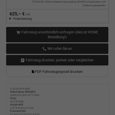
19% MwSt. Mehrwertsteuer ausweisbar, Überführungskosten und
Zulassungspapieren
625,– €
mtl.
Finanzierung
Fahrzeug unverbindlich anfragen (dies ist KEINE
Bestellung!)
Wir rufen Sie an
Fahrzeug drucken, parken oder vergleichen
PDF-Fahrzeugexposé drucken
AUSSENFARBE
Indiumgrau Metallic
INNENAUSSTATTUNG
Grau
GETRIEBE
Automatik
ANTRIEBSACHSE
Frontantrieb
SCHADSTOFFKLASSE