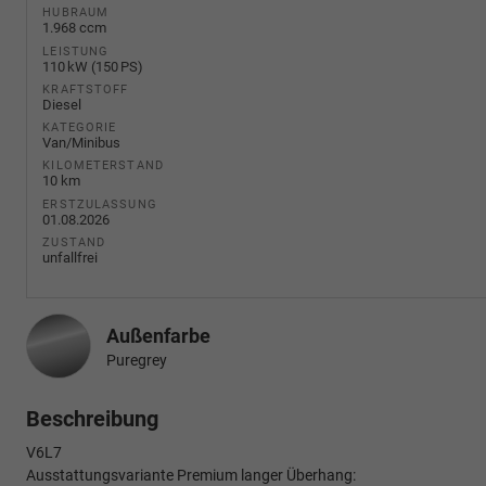
HUBRAUM
1.968 ccm
LEISTUNG
110 kW (150 PS)
KRAFTSTOFF
Diesel
KATEGORIE
Van/Minibus
KILOMETERSTAND
10 km
ERSTZULASSUNG
01.08.2026
ZUSTAND
unfallfrei
Außenfarbe
Puregrey
Beschreibung
V6L7
Ausstattungsvariante Premium langer Überhang: