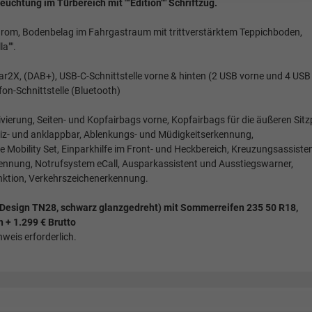
uchtung im Türbereich mit ""Edition"" Schriftzug.
hrom, Bodenbelag im Fahrgastraum mit trittverstärktem Teppichboden,
a"".
ar2X, (DAB+), USB-C-Schnittstelle vorne & hinten (2 USB vorne und 4 USB
on-Schnittstelle (Bluetooth)
ivierung, Seiten- und Kopfairbags vorne, Kopfairbags für die äußeren Sitz
eheiz- und anklappbar, Ablenkungs- und Müdigkeitserkennung,
Mobility Set, Einparkhilfe im Front- und Heckbereich, Kreuzungsassisten
kennung, Notrufsystem eCall, Ausparkassistent und Ausstiegswarner,
nktion, Verkehrszeichenerkennung.
on Design TN28, schwarz glanzgedreht) mit Sommerreifen 235 50 R18,
n + 1.299 € Brutto
eis erforderlich.