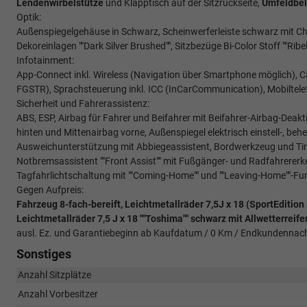
Lendenwirbelstütze
und Klapptisch auf der Sitzrückseite,
Umfeldbele
Optik:
Außenspiegelgehäuse in Schwarz, Scheinwerferleiste schwarz mit C
Dekoreinlagen ""Dark Silver Brushed"", Sitzbezüge Bi-Color Stoff ""Ribell
Infotainment:
App-Connect inkl. Wireless (Navigation über Smartphone möglich), C
FGSTR), Sprachsteuerung inkl. ICC (InCarCommunication), Mobiltelef
Sicherheit und Fahrerassistenz:
ABS, ESP, Airbag für Fahrer und Beifahrer mit Beifahrer-Airbag-Deakt
hinten und Mittenairbag vorne, Außenspiegel elektrisch einstell-, b
Ausweichunterstützung mit Abbiegeassistent, Bordwerkzeug und Tire 
Notbremsassistent ""Front Assist"" mit Fußgänger- und Radfahrerer
Tagfahrlichtschaltung mit ""Coming-Home"" und ""Leaving-Home""-Fu
Gegen Aufpreis:
Fahrzeug 8-fach-bereift, Leichtmetallräder 7,5J x 18 (SportEditi
Leichtmetallräder 7,5 J x 18 ""Toshima"" schwarz mit Allwetterreife
ausl. Ez. und Garantiebeginn ab Kaufdatum / 0 Km / Endkundennachw
Sonstiges
Anzahl Sitzplätze
Anzahl Vorbesitzer