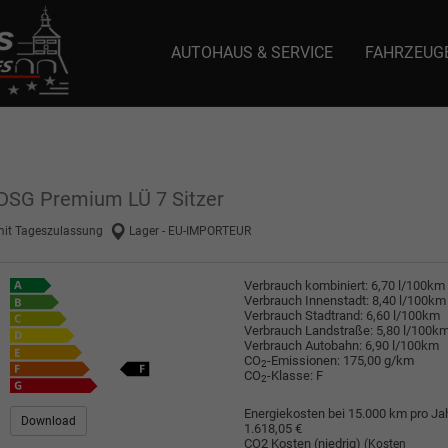
AUTOHAUS & SERVICE
FAHRZEUG
e: selector1-aee-de0k._domainkey.autoeinmaleins.onmicrosoft.com Host Nam
 DSG Premium LÜ 7 Sitzer
mit Tageszulassung
Lager - EU-IMPORTEUR
Verbrauch kombiniert:
6,70 l/100km
Verbrauch Innenstadt:
8,40 l/100km
Verbrauch Stadtrand:
6,60 l/100km
Verbrauch Landstraße:
5,80 l/100k
Verbrauch Autobahn:
6,90 l/100km
CO
-Emissionen:
175,00 g/km
2
CO
-Klasse:
F
2
Energiekosten bei 15.000 km pro Jah
Download
1.618,05 €
CO2 Kosten (niedrig)
(Kosten