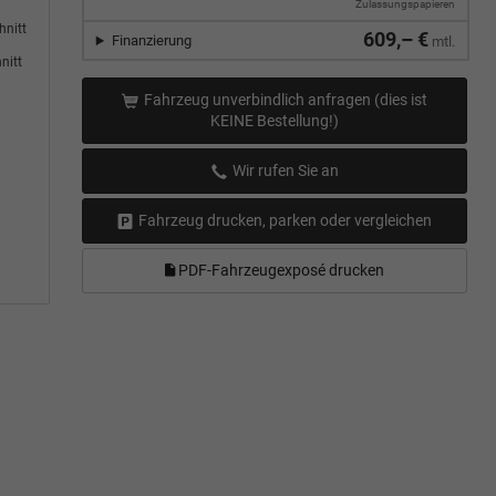
Zulassungspapieren
hnitt
609,– €
Finanzierung
mtl.
nitt
Fahrzeug unverbindlich anfragen (dies ist
KEINE Bestellung!)
Wir rufen Sie an
Fahrzeug drucken, parken oder vergleichen
PDF-Fahrzeugexposé drucken