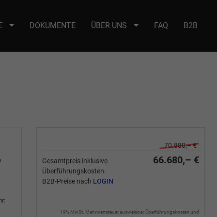
E
DOKUMENTE
ÜBER UNS
FAQ
B2B
e : selector2._domainkey Points to address or value: selector2-aee-
70.880,– €
66.680,– €
m
Gesamtpreis inklusive
Überführungskosten.
B2B-Preise nach
LOGIN
r:
19% MwSt. Mehrwertsteuer ausweisbar, Überführungskosten und