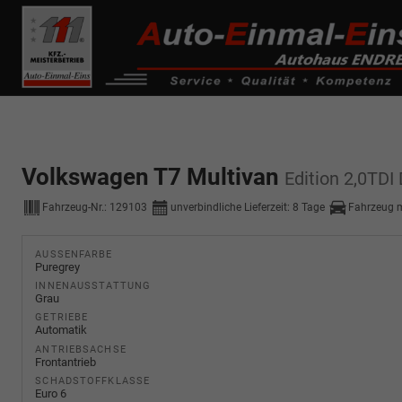
------------ Host Name : selector1._domainkey Points to address or valu
de0k._domainkey.autoeinmaleins.onmicrosoft.com
Volkswagen T7 Multivan
Edition 2,0TDI
Fahrzeug-Nr.:
129103
unverbindliche Lieferzeit:
8 Tage
Fahrzeug 
AUSSENFARBE
Puregrey
INNENAUSSTATTUNG
Grau
GETRIEBE
Automatik
ANTRIEBSACHSE
Frontantrieb
SCHADSTOFFKLASSE
Euro 6