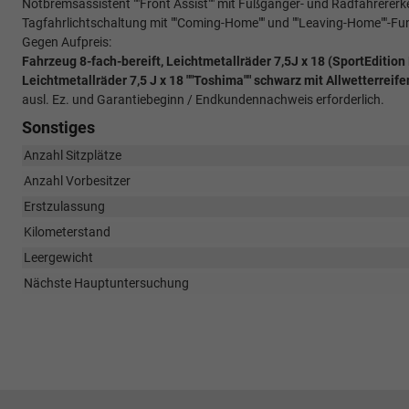
Notbremsassistent ""Front Assist"" mit Fußgänger- und Radfahrerer
Tagfahrlichtschaltung mit ""Coming-Home"" und ""Leaving-Home""-Fu
Gegen Aufpreis:
Fahrzeug 8-fach-bereift, Leichtmetallräder 7,5J x 18 (SportEditi
Leichtmetallräder 7,5 J x 18 ""Toshima"" schwarz mit Allwetterreife
ausl. Ez. und Garantiebeginn / Endkundennachweis erforderlich.
Sonstiges
Anzahl Sitzplätze
Anzahl Vorbesitzer
Erstzulassung
Kilometerstand
Leergewicht
Nächste Hauptuntersuchung