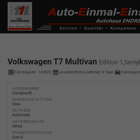
------------ Host Name : selector1._domainkey Points to address or valu
de0k._domainkey.autoeinmaleins.onmicrosoft.com
Volkswagen T7 Multivan
Edition 1,5eH
Fahrzeug-Nr.:
133823
unverbindliche Lieferzeit:
8 Tage
Fahrzeug 
AUSSENFARBE
Candyweiß
INNENAUSSTATTUNG
Grau
GETRIEBE
Automatik
ANTRIEBSACHSE
Allrad
SCHADSTOFFKLASSE
Euro 6