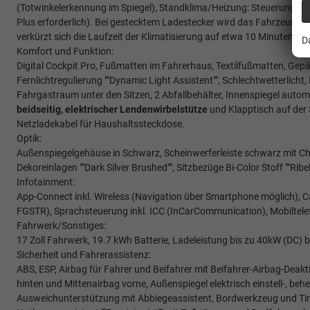
(Totwinkelerkennung im Spiegel), Standklima/Heizung: Steuerung i
Plus erforderlich). Bei gestecktem Ladestecker wird das Fahrzeug etw
verkürzt sich die Laufzeit der Klimatisierung auf etwa 10 Minuten, 
D
Komfort und Funktion:
Digital Cockpit Pro, Fußmatten im Fahrerhaus, Textilfußmatten, G
Fernlichtregulierung ""Dynamic Light Assistent"", Schlechtwetterlic
Fahrgastraum unter den Sitzen, 2 Abfallbehälter, Innenspiegel auto
beidseitig,
elektrischer Lendenwirbelstütze
und Klapptisch auf der 
Netzladekabel für Haushaltssteckdose.
Optik:
Außenspiegelgehäuse in Schwarz, Scheinwerferleiste schwarz mit C
Dekoreinlagen ""Dark Silver Brushed"", Sitzbezüge Bi-Color Stoff ""Ribell
Infotainment:
App-Connect inkl. Wireless (Navigation über Smartphone möglich), C
FGSTR), Sprachsteuerung inkl. ICC (InCarCommunication), Mobiltelef
Fahrwerk/Sonstiges:
17 Zoll Fahrwerk, 19.7 kWh Batterie, Ladeleistung bis zu 40kW (DC) 
Sicherheit und Fahrerassistenz:
ABS, ESP, Airbag für Fahrer und Beifahrer mit Beifahrer-Airbag-Deakt
hinten und Mittenairbag vorne, Außenspiegel elektrisch einstell-, b
Ausweichunterstützung mit Abbiegeassistent, Bordwerkzeug und Tire 