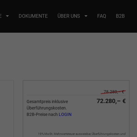
E
DOKUMENTE
ÜBER UNS
FAQ
B2B
e : selector2._domainkey Points to address or value: selector2-aee-
78.280,– €
72.280,– €
Gesamtpreis inklusive
Überführungskosten.
B2B-Preise nach
LOGIN
19% MwSt. Mehrwertsteuer ausweisbar, Überführungskosten und