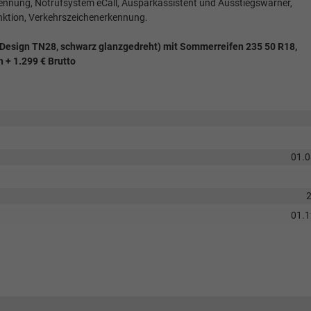
kennung, Notrufsystem eCall, Ausparkassistent und Ausstiegswarner,
nktion, Verkehrszeichenerkennung.
on Design TN28, schwarz glanzgedreht) mit Sommerreifen 235 50 R18,
n + 1.299 € Brutto
01.
01.