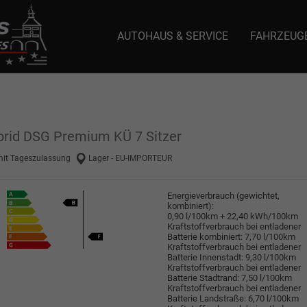
AUTOHAUS & SERVICE
FAHRZEUG
e: selector1-aee-de0k._domainkey.autoeinmaleins.onmicrosoft.com Host Nam
ybrid DSG Premium KÜ 7 Sitzer
mit Tageszulassung
Lager - EU-IMPORTEUR
Energieverbrauch (gewichtet,
kombiniert):
0,90 l/100km + 22,40 kWh/100km
Kraftstoffverbrauch bei entladener
Batterie kombiniert:
7,70 l/100km
Kraftstoffverbrauch bei entladener
Batterie Innenstadt:
9,30 l/100km
Kraftstoffverbrauch bei entladener
Batterie Stadtrand:
7,50 l/100km
Kraftstoffverbrauch bei entladener
Batterie Landstraße:
6,70 l/100km