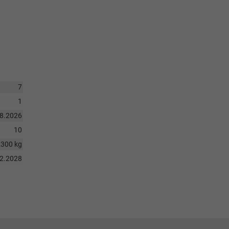
7
1
08.2026
10
2300 kg
12.2028