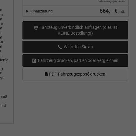
Zulassungspapieren
em
664,– €
Finanzierung
mtl.
km
em
km
Fahrzeug unverbindlich anfragen (dies ist
em
m
KEINE Bestellung!)
em
0km
em
Wir rufen Sie an
m
km
ert):
Fahrzeug drucken, parken oder vergleichen
B
F
PDF-Fahrzeugexposé drucken
r:
hnitt
nitt