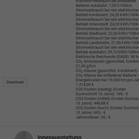
Kraftstoffverbrauch bei entladener
Batterie Autobahn:
7,00 l/100km
Stromverbrauch bei rein elektrisch
Betrieb kombiniert:
24,20 kWh/100
Stromverbrauch bei rein elektrisch
Betrieb Innenstadt:
24,20 kWh/100
Stromverbrauch bei rein elektrisch
Betrieb Stadtrand:
22,00 kWh/100k
Stromverbrauch bei rein elektrisch
Betrieb Landstraße:
21,90 kWh/10
Stromverbrauch bei rein elektrisch
Betrieb Autobahn:
29,10 kWh/100k
Elektrische Reichweite (EAER):
90 
CO
-Emissionen (gewichtet, kombini
2
21,00 g/km
CO
-Klasse (gewichtet, kombiniert):
2
CO
-Klasse bei entladener Batterie:
2
Energiekosten bei 15.000 km pro Jah
Download
1.314,00 €
CO2 Kosten (niedrig)
(Kosten
:
189,- €
Durchschnitt 10 Jahre)
CO2 Kosten (mittel)
(Kosten Durchsc
:
448,88 €
10 Jahre)
CO2 Kosten (hoch)
(Kosten Durchsch
:
693,- €
10 Jahre)
Jahressteuer:
30,- €
Innenausstattung
Innenausstattung