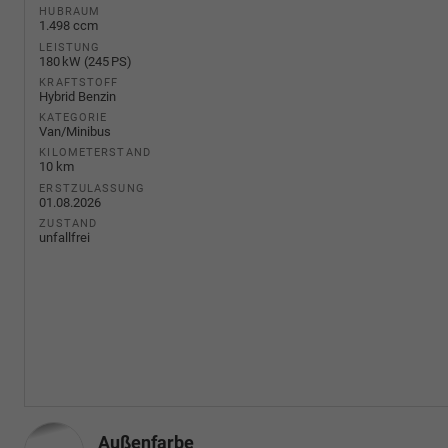
HUBRAUM
1.498 ccm
LEISTUNG
180 kW (245 PS)
KRAFTSTOFF
Hybrid Benzin
KATEGORIE
Van/Minibus
KILOMETERSTAND
10 km
ERSTZULASSUNG
01.08.2026
ZUSTAND
unfallfrei
Außenfarbe