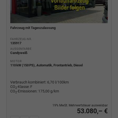
Fahrzeug mit Tageszulassung
FAHRZEUG-NR.
135917
AUSSENFARBE
Candyweiß
MOTOR
110 kW (150 PS), Automatik, Frontantrieb, Diesel
Verbrauch kombiniert:
6,70 l/100km
CO
-Klasse:
F
2
CO
-Emissionen:
175,00 g/km
2
19% MwSt. Mehrwertsteuer ausweisbar
53.080,– €