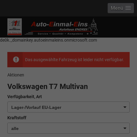
Menü
------------ Host Name : selector1._domainkey Points to address or value:
selector1-aee-de0k._domainkey.autoeinmaleins.onmicrosoft.com Host
Name : selector2._domainkey Points to address or value: selector2-aee-
de0k._domainkey.autoeinmaleins.onmicrosoft.com
Das ausgewählte Fahrzeug ist leider nicht verfügbar.
Aktionen
Volkswagen T7 Multivan
Verfügbarkeit, Art
Kraftstoff