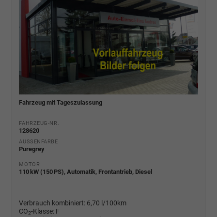
Fahrzeug mit Tageszulassung
FAHRZEUG-NR.
128620
AUSSENFARBE
Puregrey
MOTOR
110 kW (150 PS), Automatik, Frontantrieb, Diesel
Verbrauch kombiniert:
6,70 l/100km
CO
-Klasse:
F
2