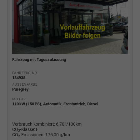
Fahrzeug mit Tageszulassung
FAHRZEUG-NR.
134938
AUSSENFARBE
Puregrey
MOTOR
110 kW (150 PS), Automatik, Frontantrieb, Diesel
Verbrauch kombiniert:
6,70 l/100km
CO
-Klasse:
F
2
CO
-Emissionen:
175,00 g/km
2