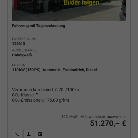
Fahrzeug mit Tageszulassung
FAHRZEUG-NR.
128613
AUSSENFARBE
Candyweiß
MOTOR
110 kW (150 PS), Automatik, Frontantrieb, Diesel
Verbrauch kombiniert:
6,70 l/100km
CO
-Klasse:
F
2
CO
-Emissionen:
175,00 g/km
2
19% MwSt. Mehrwertsteuer ausweisbar
51.270,– €
Wir rufen Sie an
PDF-Fahrzeugexposé drucken
Fahrzeug drucken, parken oder vergleichen