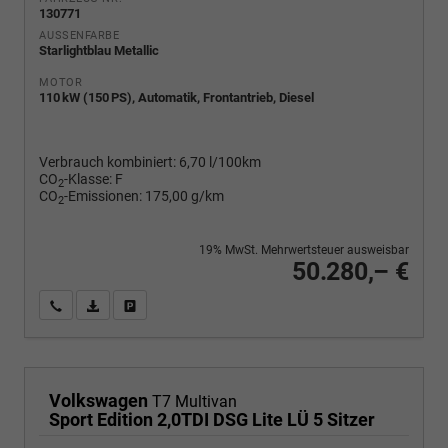
130771
AUSSENFARBE
Starlightblau Metallic
MOTOR
110 kW (150 PS), Automatik, Frontantrieb, Diesel
Verbrauch kombiniert:
6,70 l/100km
CO
-Klasse:
F
2
CO
-Emissionen:
175,00 g/km
2
19% MwSt. Mehrwertsteuer ausweisbar
50.280,– €
Wir rufen Sie an
PDF-Fahrzeugexposé drucken
Fahrzeug drucken, parken oder vergleichen
Volkswagen
T7 Multivan
Sport Edition 2,0TDI DSG Lite LÜ 5 Sitzer