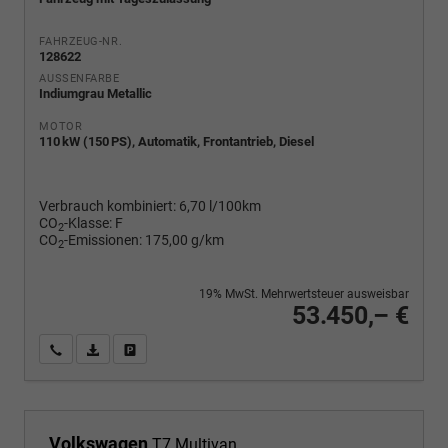
FAHRZEUG-NR.
128622
AUSSENFARBE
Indiumgrau Metallic
MOTOR
110 kW (150 PS), Automatik, Frontantrieb, Diesel
Verbrauch kombiniert:
6,70 l/100km
CO
-Klasse:
F
2
CO
-Emissionen:
175,00 g/km
2
19% MwSt. Mehrwertsteuer ausweisbar
53.450,– €
Wir rufen Sie an
PDF-Fahrzeugexposé drucken
Fahrzeug drucken, parken oder vergleichen
Volkswagen
T7 Multivan