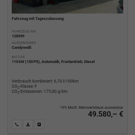
Fahrzeug mit Tageszulassung
FAHRZEUG-NR.
128599
AUSSENFARBE
Candyweiß
MOTOR
110 kW (150 PS), Automatik, Frontantrieb, Diesel
Verbrauch kombiniert:
6,70 l/100km
CO
-Klasse:
F
2
CO
-Emissionen:
175,00 g/km
2
19% MwSt. Mehrwertsteuer ausweisbar
49.580,– €
Wir rufen Sie an
PDF-Fahrzeugexposé drucken
Fahrzeug drucken, parken oder vergleichen