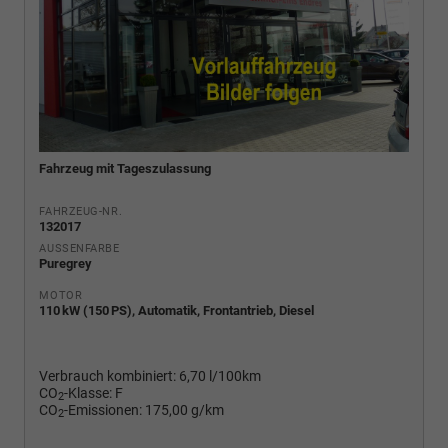
Fahrzeug mit Tageszulassung
FAHRZEUG-NR.
132017
AUSSENFARBE
Puregrey
MOTOR
110 kW (150 PS), Automatik, Frontantrieb, Diesel
Verbrauch kombiniert:
6,70 l/100km
CO
-Klasse:
F
2
CO
-Emissionen:
175,00 g/km
2