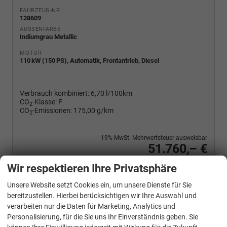
FAHRZEUG-NR.
128609
AUSSENFARBE
Indiumgrau Metallic
MOTOR
110 kW (150 PS), Automatik, Frontantrieb, Diesel
Verbrauch kombiniert:
6,70 l/100km
CO
-Klasse:
F
2
CO
-Emissionen:
175,00 g/km
2
19% MwSt. Mehrwertsteuer ausweisbar
51.760,– €
Wir rufen Sie an
PDF-Fahrzeugexposé drucken
Fahrzeug drucken, parken oder vergleichen
Wir respektieren Ihre Privatsphäre
Unsere Website setzt Cookies ein, um unsere Dienste für Sie
bereitzustellen. Hierbei berücksichtigen wir Ihre Auswahl und
verarbeiten nur die Daten für Marketing, Analytics und
Volkswagen
T7 Multivan
Personalisierung, für die Sie uns Ihr Einverständnis geben. Sie
Sport Edition 2,0TDI DSG Lite LÜ 7 Sitzer