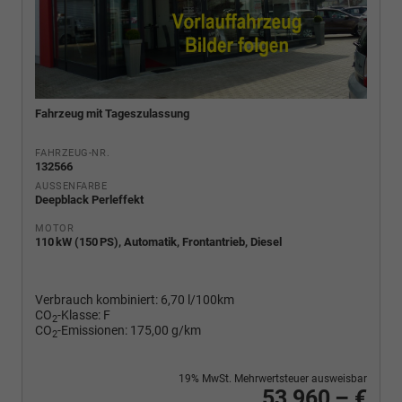
Fahrzeug mit Tageszulassung
FAHRZEUG-NR.
132566
AUSSENFARBE
Deepblack Perleffekt
MOTOR
110 kW (150 PS), Automatik, Frontantrieb, Diesel
Verbrauch kombiniert:
6,70 l/100km
CO
-Klasse:
F
2
CO
-Emissionen:
175,00 g/km
2
19% MwSt. Mehrwertsteuer ausweisbar
53.960,– €