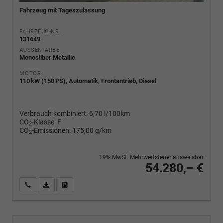
Fahrzeug mit Tageszulassung
FAHRZEUG-NR.
131649
AUSSENFARBE
Monosilber Metallic
MOTOR
110 kW (150 PS), Automatik, Frontantrieb, Diesel
Verbrauch kombiniert:
6,70 l/100km
CO
-Klasse:
F
2
CO
-Emissionen:
175,00 g/km
2
19% MwSt. Mehrwertsteuer ausweisbar
54.280,– €
Wir rufen Sie an
PDF-Fahrzeugexposé drucken
Fahrzeug drucken, parken oder vergleichen