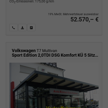
CO
-Emissionen:
175,00 g/km
2
19% MwSt. Mehrwertsteuer ausweisbar
52.570,– €
Wir rufen Sie an
PDF-Fahrzeugexposé drucken
Fahrzeug drucken, parken oder vergleichen
Volkswagen
T7 Multivan
Sport Edition 2,0TDI DSG Komfort KÜ 5 Sitzer