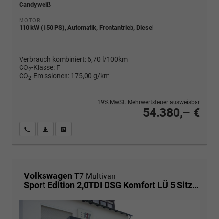
Candyweiß
MOTOR
110 kW (150 PS), Automatik, Frontantrieb, Diesel
Verbrauch kombiniert:
6,70 l/100km
CO
-Klasse:
F
2
CO
-Emissionen:
175,00 g/km
2
19% MwSt. Mehrwertsteuer ausweisbar
54.380,– €
Wir rufen Sie an
PDF-Fahrzeugexposé drucken
Fahrzeug drucken, parken oder vergleichen
Volkswagen
T7 Multivan
Sport Edition 2,0TDI DSG Komfort LÜ 5 Sitzer