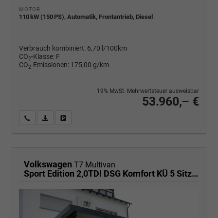
MOTOR
110 kW (150 PS), Automatik, Frontantrieb, Diesel
Verbrauch kombiniert:
6,70 l/100km
CO
-Klasse:
F
2
CO
-Emissionen:
175,00 g/km
2
19% MwSt. Mehrwertsteuer ausweisbar
53.960,– €
Wir rufen Sie an
PDF-Fahrzeugexposé drucken
Fahrzeug drucken, parken oder vergleichen
Volkswagen
T7 Multivan
Sport Edition 2,0TDI DSG Komfort KÜ 5 Sitzer