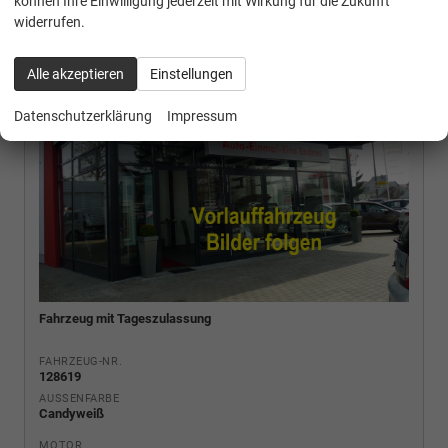
können Ihre Einwilligung jederzeit mit Wirkung für die Zukunft
widerrufen.
Alle akzeptieren
Einstellungen
Datenschutzerklärung
Impressum
Fahrzeug mit Tageszulassung
FAHRZEUG-NR.
128619
AUSSENFARBE
Candyweiß
MOTOR