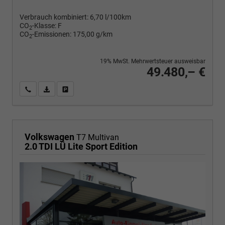
Verbrauch kombiniert:
6,70 l/100km
CO
-Klasse:
F
2
CO
-Emissionen:
175,00 g/km
2
19% MwSt. Mehrwertsteuer ausweisbar
49.480,– €
Wir rufen Sie an
PDF-Fahrzeugexposé drucken
Fahrzeug drucken, parken oder vergleichen
Volkswagen
T7 Multivan
2.0 TDI LÜ Lite Sport Edition