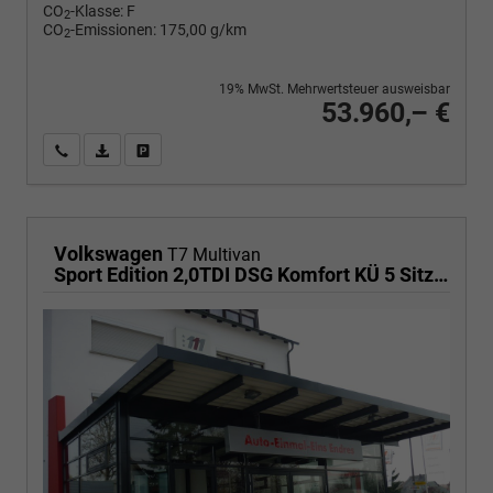
CO
-Klasse:
F
2
CO
-Emissionen:
175,00 g/km
2
19% MwSt. Mehrwertsteuer ausweisbar
53.960,– €
Wir rufen Sie an
PDF-Fahrzeugexposé drucken
Fahrzeug drucken, parken oder vergleichen
Volkswagen
T7 Multivan
Sport Edition 2,0TDI DSG Komfort KÜ 5 Sitzer