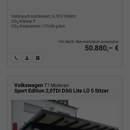
Verbrauch kombiniert:
6,70 l/100km
CO
-Klasse:
F
2
CO
-Emissionen:
175,00 g/km
2
19% MwSt. Mehrwertsteuer ausweisbar
50.880,– €
Wir rufen Sie an
PDF-Fahrzeugexposé drucken
Fahrzeug drucken, parken oder vergleichen
Volkswagen
T7 Multivan
Sport Edition 2,0TDI DSG Lite LÜ 5 Sitzer