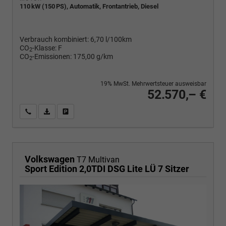
110 kW (150 PS), Automatik, Frontantrieb, Diesel
Verbrauch kombiniert:
6,70 l/100km
CO
-Klasse:
F
2
CO
-Emissionen:
175,00 g/km
2
19% MwSt. Mehrwertsteuer ausweisbar
52.570,– €
Wir rufen Sie an
PDF-Fahrzeugexposé drucken
Fahrzeug drucken, parken oder vergleichen
Volkswagen
T7 Multivan
Sport Edition 2,0TDI DSG Lite LÜ 7 Sitzer