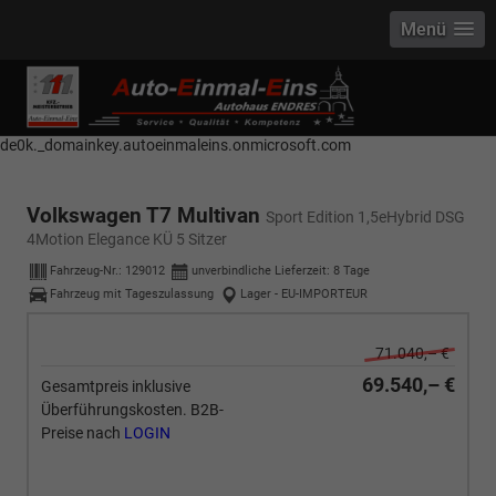
Menü
------------ Host Name : selector1._domainkey Points to address or value:
selector1-aee-de0k._domainkey.autoeinmaleins.onmicrosoft.com Host
Name : selector2._domainkey Points to address or value: selector2-aee-
de0k._domainkey.autoeinmaleins.onmicrosoft.com
Volkswagen T7 Multivan
Sport Edition 1,5eHybrid DSG
4Motion Elegance KÜ 5 Sitzer
Fahrzeug-Nr.:
129012
unverbindliche Lieferzeit:
8 Tage
Fahrzeug mit Tageszulassung
Lager - EU-IMPORTEUR
71.040,– €
69.540,– €
Gesamtpreis inklusive
Überführungskosten. B2B-
Preise nach
LOGIN