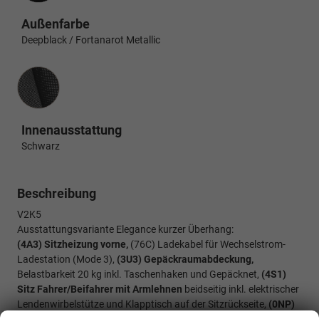
Außenfarbe
Deepblack / Fortanarot Metallic
Innenausstattung
Innenausstattung
Schwarz
Beschreibung
V2K5
Ausstattungsvariante Elegance kurzer Überhang:
(4A3) Sitzheizung vorne,
(76C) Ladekabel für Wechselstrom-
Ladestation (Mode 3),
(3U3) Gepäckraumabdeckung,
Belastbarkeit 20 kg inkl. Taschenhaken und Gepäcknet,
(4S1)
Sitz Fahrer/Beifahrer mit Armlehnen
beidseitig inkl. elektrischer
Lendenwirbelstütze und Klapptisch auf der Sitzrückseite,
(0NP)