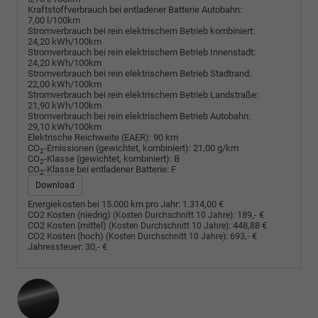
Kraftstoffverbrauch bei entladener Batterie Autobahn:
7,00 l/100km
Stromverbrauch bei rein elektrischem Betrieb kombiniert:
24,20 kWh/100km
Stromverbrauch bei rein elektrischem Betrieb Innenstadt:
24,20 kWh/100km
Stromverbrauch bei rein elektrischem Betrieb Stadtrand:
22,00 kWh/100km
Stromverbrauch bei rein elektrischem Betrieb Landstraße:
21,90 kWh/100km
Stromverbrauch bei rein elektrischem Betrieb Autobahn:
29,10 kWh/100km
Elektrische Reichweite (EAER):
90 km
CO
-Emissionen (gewichtet, kombiniert):
21,00 g/km
2
CO
-Klasse (gewichtet, kombiniert):
B
2
CO
-Klasse bei entladener Batterie:
F
2
Download
Energiekosten bei 15.000 km pro Jahr:
1.314,00 €
CO2 Kosten (niedrig)
:
189,- €
(Kosten Durchschnitt 10 Jahre)
CO2 Kosten (mittel)
:
448,88 €
(Kosten Durchschnitt 10 Jahre)
CO2 Kosten (hoch)
:
693,- €
(Kosten Durchschnitt 10 Jahre)
Jahressteuer:
30,- €