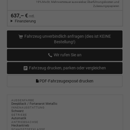
19% MwSt. Mehrwertsteuer ausweisbar, Überführungskosten und
Zulassungspapieren
637,– €
mtl.
Finanzierung
Fahrzeug unverbindlich anfragen (dies ist KEINE
Bestellung!)
Wir rufen Sie an
Fahrzeug drucken, parken oder vergleichen
PDF-Fahrzeugexposé drucken
AUSSENFARBE
Deepblack / Fortanarot Metallic
INNENAUSSTATTUNG
Schwarz
GETRIEBE
Automatik
ANTRIEBSACHSE
Heckantrieb
SCHADSTOFFKLASSE