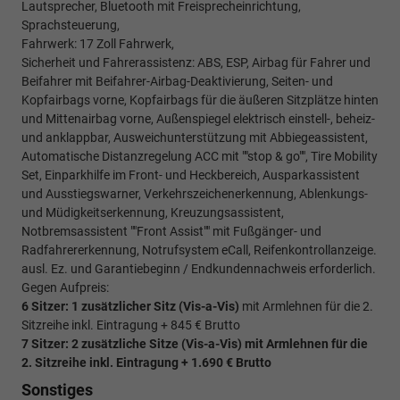
Lautsprecher, Bluetooth mit Freisprecheinrichtung,
Sprachsteuerung,
Fahrwerk: 17 Zoll Fahrwerk,
Sicherheit und Fahrerassistenz: ABS, ESP, Airbag für Fahrer und
Beifahrer mit Beifahrer-Airbag-Deaktivierung, Seiten- und
Kopfairbags vorne, Kopfairbags für die äußeren Sitzplätze hinten
und Mittenairbag vorne, Außenspiegel elektrisch einstell-, beheiz-
und anklappbar, Ausweichunterstützung mit Abbiegeassistent,
Automatische Distanzregelung ACC mit ""stop & go"", Tire Mobility
Set, Einparkhilfe im Front- und Heckbereich, Ausparkassistent
und Ausstiegswarner, Verkehrszeichenerkennung, Ablenkungs-
und Müdigkeitserkennung, Kreuzungsassistent,
Notbremsassistent ""Front Assist"" mit Fußgänger- und
Radfahrererkennung, Notrufsystem eCall, Reifenkontrollanzeige.
ausl. Ez. und Garantiebeginn / Endkundennachweis erforderlich.
Gegen Aufpreis:
6 Sitzer: 1 zusätzlicher Sitz (
Vis-a-Vis)
mit Armlehnen für die 2.
Sitzreihe inkl. Eintragung + 845 € Brutto
7 Sitzer: 2 zusätzliche Sitze (
Vis-a-Vis)
mit Armlehnen für die
2. Sitzreihe inkl. Eintragung
+ 1.690 € Brutto
Sonstiges