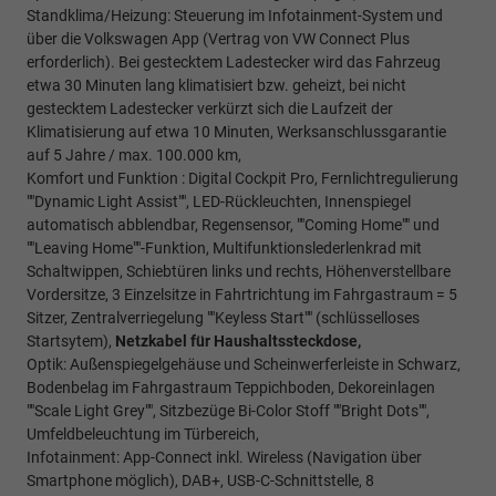
Standklima/Heizung: Steuerung im Infotainment-System und
über die Volkswagen App (Vertrag von VW Connect Plus
erforderlich). Bei gestecktem Ladestecker wird das Fahrzeug
etwa 30 Minuten lang klimatisiert bzw. geheizt, bei nicht
gestecktem Ladestecker verkürzt sich die Laufzeit der
Klimatisierung auf etwa 10 Minuten, Werksanschlussgarantie
auf 5 Jahre / max. 100.000 km,
Komfort und Funktion : Digital Cockpit Pro, Fernlichtregulierung
""Dynamic Light Assist"", LED-Rückleuchten, Innenspiegel
automatisch abblendbar, Regensensor, ""Coming Home"" und
""Leaving Home""-Funktion, Multifunktionslederlenkrad mit
Schaltwippen, Schiebtüren links und rechts, Höhenverstellbare
Vordersitze, 3 Einzelsitze in Fahrtrichtung im Fahrgastraum = 5
Sitzer, Zentralverriegelung ""Keyless Start"" (schlüsselloses
Startsytem),
Netzkabel für Haushaltssteckdose,
Optik: Außenspiegelgehäuse und Scheinwerferleiste in Schwarz,
Bodenbelag im Fahrgastraum Teppichboden, Dekoreinlagen
""Scale Light Grey"", Sitzbezüge Bi-Color Stoff ""Bright Dots"",
Umfeldbeleuchtung im Türbereich,
Infotainment: App-Connect inkl. Wireless (Navigation über
Smartphone möglich), DAB+, USB-C-Schnittstelle, 8