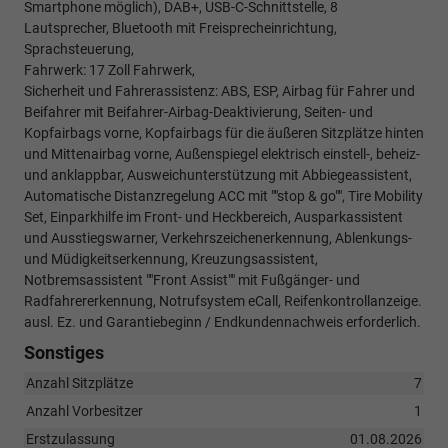
Smartphone möglich), DAB+, USB-C-Schnittstelle, 8
Lautsprecher, Bluetooth mit Freisprecheinrichtung,
Sprachsteuerung,
Fahrwerk: 17 Zoll Fahrwerk,
Sicherheit und Fahrerassistenz: ABS, ESP, Airbag für Fahrer und
Beifahrer mit Beifahrer-Airbag-Deaktivierung, Seiten- und
Kopfairbags vorne, Kopfairbags für die äußeren Sitzplätze hinten
und Mittenairbag vorne, Außenspiegel elektrisch einstell-, beheiz-
und anklappbar, Ausweichunterstützung mit Abbiegeassistent,
Automatische Distanzregelung ACC mit ""stop & go"", Tire Mobility
Set, Einparkhilfe im Front- und Heckbereich, Ausparkassistent
und Ausstiegswarner, Verkehrszeichenerkennung, Ablenkungs-
und Müdigkeitserkennung, Kreuzungsassistent,
Notbremsassistent ""Front Assist"" mit Fußgänger- und
Radfahrererkennung, Notrufsystem eCall, Reifenkontrollanzeige.
ausl. Ez. und Garantiebeginn / Endkundennachweis erforderlich.
Sonstiges
Anzahl Sitzplätze
7
Anzahl Vorbesitzer
1
Erstzulassung
01.08.2026