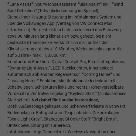
""Lane Assist"", Spurwechselassistent ""Side Assist"" inkl. ""Blind
Spot Detection"" (Totwinkelerkennung im Spiegel),
Standklima/Heizung: Steuerung im Infotainment-System und
über die Volkswagen App (Vertrag von VW Connect Plus
erforderlich). Bei gestecktem Ladestecker wird das Fahrzeug
etwa 30 Minuten lang klimatisiert bzw. geheizt, bei nicht
gestecktem Ladestecker verkürzt sich die Laufzeit der
Klimatisierung auf etwa 10 Minuten, Werksanschlussgarantie
auf 5 Jahre / max. 100.000 km,
Komfort und Funktion : Digital Cockpit Pro, Fernlichtregulierung
""Dynamic Light Assist"", LED-Rückleuchten, Innenspiegel
automatisch abblendbar, Regensensor, ""Coming Home"" und
""Leaving Home""-Funktion, Multifunktionslederlenkrad mit
Schaltwippen, Schiebtüren links und rechts, Höhenverstellbare
Vordersitze, Zentralverriegelung ""Keyless Start"" (schlüsselloses
Startsytem),
Netzkabel für Haushaltssteckdose,
Optik: Außenspiegelgehäuse und Scheinwerferleiste in Schwarz,
Bodenbelag im Fahrgastraum Teppichboden, Dekoreinlagen
""Scale Light Grey"", Sitzbezüge Bi-Color Stoff ""Bright Dots"",
Umfeldbeleuchtung im Türbereich,
Infotainment: App-Connect inkl. Wireless (Navigation über