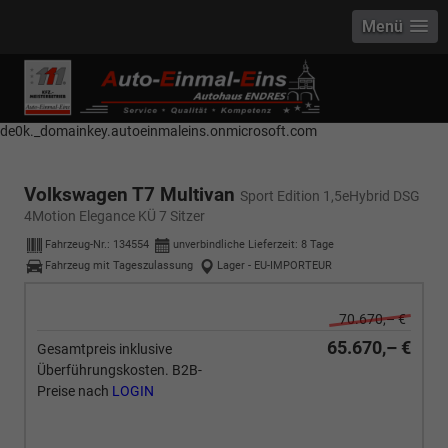
Menü
------------ Host Name : selector1._domainkey Points to address or value:
selector1-aee-de0k._domainkey.autoeinmaleins.onmicrosoft.com Host
Name : selector2._domainkey Points to address or value: selector2-aee-
de0k._domainkey.autoeinmaleins.onmicrosoft.com
Volkswagen T7 Multivan
Sport Edition 1,5eHybrid DSG
4Motion Elegance KÜ 7 Sitzer
Fahrzeug-Nr.:
134554
unverbindliche Lieferzeit:
8 Tage
Fahrzeug mit Tageszulassung
Lager - EU-IMPORTEUR
70.670,– €
65.670,– €
Gesamtpreis inklusive
Überführungskosten. B2B-
Preise nach
LOGIN