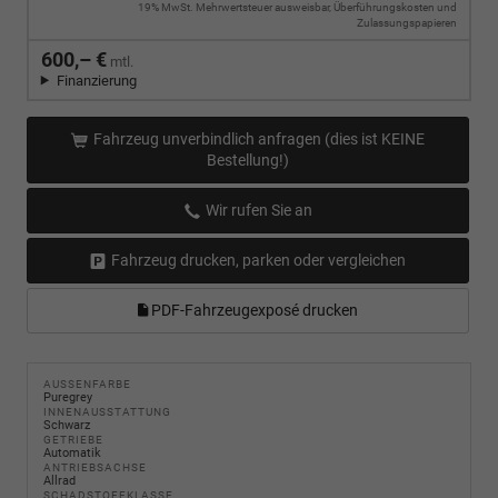
19% MwSt. Mehrwertsteuer ausweisbar, Überführungskosten und
Zulassungspapieren
600,– €
mtl.
Finanzierung
Fahrzeug unverbindlich anfragen (dies ist KEINE
Bestellung!)
Wir rufen Sie an
Fahrzeug drucken, parken oder vergleichen
PDF-Fahrzeugexposé drucken
AUSSENFARBE
Puregrey
INNENAUSSTATTUNG
Schwarz
GETRIEBE
Automatik
ANTRIEBSACHSE
Allrad
SCHADSTOFFKLASSE