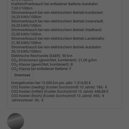
Kraftstoffverbrauch bei entladener Batterie Autobahn:
7,00 l/100km
Stromverbrauch bei rein elektrischem Betrieb kombiniert:
24,20 kWh/100km
Stromverbrauch bei rein elektrischem Betrieb Innenstadt:
24,20 kWh/100km
Stromverbrauch bei rein elektrischem Betrieb Stadtrand:
22,00 kWh/100km
Stromverbrauch bei rein elektrischem Betrieb Landstraße:
21,90 kWh/100km
Stromverbrauch bei rein elektrischem Betrieb Autobahn:
29,10 kWh/100km
Elektrische Reichweite (EAER):
90 km
CO
-Emissionen (gewichtet, kombiniert):
21,00 g/km
2
CO
-Klasse (gewichtet, kombiniert):
B
2
CO
-Klasse bei entladener Batterie:
F
2
Download
Energiekosten bei 15.000 km pro Jahr:
1.314,00 €
CO2 Kosten (niedrig)
:
189,- €
(Kosten Durchschnitt 10 Jahre)
CO2 Kosten (mittel)
:
448,88 €
(Kosten Durchschnitt 10 Jahre)
CO2 Kosten (hoch)
:
693,- €
(Kosten Durchschnitt 10 Jahre)
Jahressteuer:
30,- €