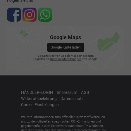
Folgen Sie uns
Google Maps
Google Karte laden
Die Karte wird von Google Maps eingebettet.
Es gelten die
Datenschutzerklärungen
von Google.
HÄNDLER-LOGIN
Impressum
AGB
Widerrufsbelehrung
Datenschutz
Cookie-Einstellungen
Weitere Informationen zum offiziellen Kraftstoffverbrauch
und zu den offiziellen spezifischen CO
-Emissionen und
2
gegebenenfalls zum Stromverbrauch neuer PKW können
dem 'Leitfaden über den offiziellen Kraftstoffverbrauch, die