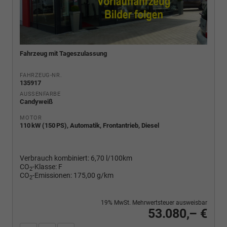
Fahrzeug mit Tageszulassung
FAHRZEUG-NR.
135917
AUSSENFARBE
Candyweiß
MOTOR
110 kW (150 PS), Automatik, Frontantrieb, Diesel
Verbrauch kombiniert:
6,70 l/100km
CO
-Klasse:
F
2
CO
-Emissionen:
175,00 g/km
2
19% MwSt. Mehrwertsteuer ausweisbar
53.080,– €