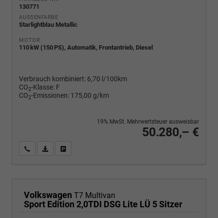
130771
AUSSENFARBE
Starlightblau Metallic
MOTOR
110 kW (150 PS), Automatik, Frontantrieb, Diesel
Verbrauch kombiniert:
6,70 l/100km
CO
-Klasse:
F
2
CO
-Emissionen:
175,00 g/km
2
19% MwSt. Mehrwertsteuer ausweisbar
50.280,– €
Wir rufen Sie an
PDF-Fahrzeugexposé drucken
Fahrzeug drucken, parken oder vergleichen
Volkswagen
T7 Multivan
Sport Edition 2,0TDI DSG Lite LÜ 5 Sitzer