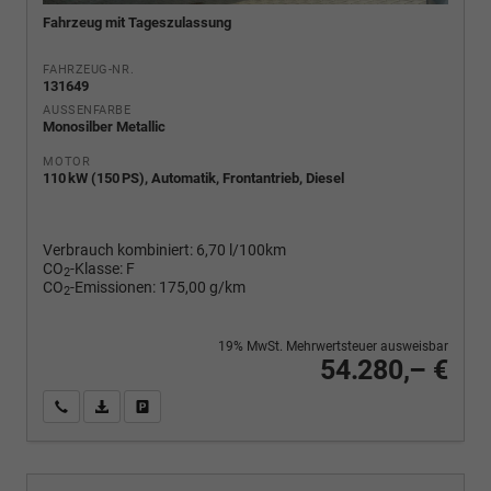
Fahrzeug mit Tageszulassung
FAHRZEUG-NR.
131649
AUSSENFARBE
Monosilber Metallic
MOTOR
110 kW (150 PS), Automatik, Frontantrieb, Diesel
Verbrauch kombiniert:
6,70 l/100km
CO
-Klasse:
F
2
CO
-Emissionen:
175,00 g/km
2
19% MwSt. Mehrwertsteuer ausweisbar
54.280,– €
Wir rufen Sie an
PDF-Fahrzeugexposé drucken
Fahrzeug drucken, parken oder vergleichen