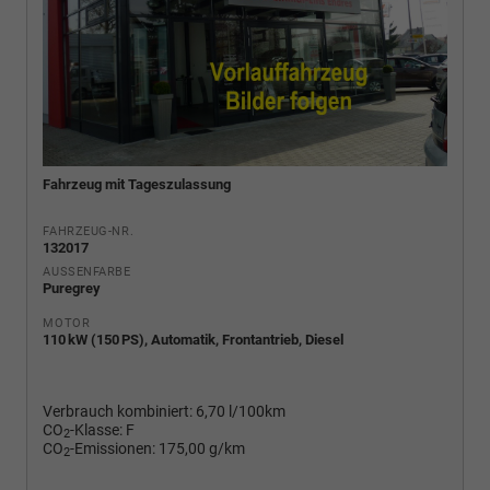
Fahrzeug mit Tageszulassung
FAHRZEUG-NR.
132017
AUSSENFARBE
Puregrey
MOTOR
110 kW (150 PS), Automatik, Frontantrieb, Diesel
Verbrauch kombiniert:
6,70 l/100km
CO
-Klasse:
F
2
CO
-Emissionen:
175,00 g/km
2