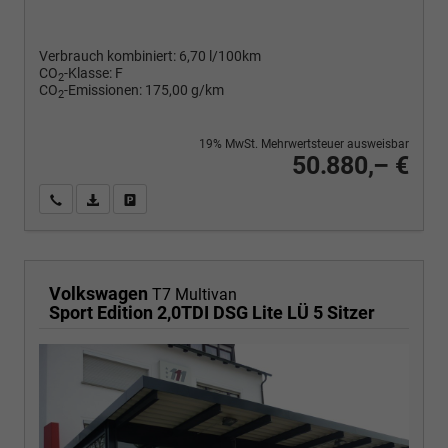
Verbrauch kombiniert:
6,70 l/100km
CO
-Klasse:
F
2
CO
-Emissionen:
175,00 g/km
2
19% MwSt. Mehrwertsteuer ausweisbar
50.880,– €
Wir rufen Sie an
PDF-Fahrzeugexposé drucken
Fahrzeug drucken, parken oder vergleichen
Volkswagen
T7 Multivan
Sport Edition 2,0TDI DSG Lite LÜ 5 Sitzer