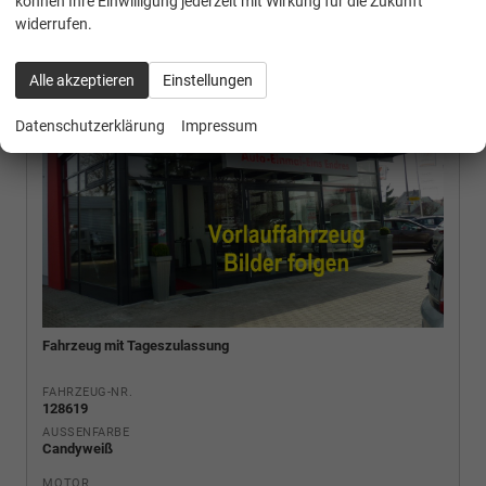
können Ihre Einwilligung jederzeit mit Wirkung für die Zukunft
widerrufen.
Alle akzeptieren
Einstellungen
Datenschutzerklärung
Impressum
Fahrzeug mit Tageszulassung
FAHRZEUG-NR.
128619
AUSSENFARBE
Candyweiß
MOTOR