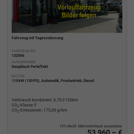
Fahrzeug mit Tageszulassung
FAHRZEUG-NR.
132566
AUSSENFARBE
Deepblack Perleffekt
MOTOR
110 kW (150 PS), Automatik, Frontantrieb, Diesel
Verbrauch kombiniert:
6,70 l/100km
CO
-Klasse:
F
2
CO
-Emissionen:
175,00 g/km
2
19% MwSt. Mehrwertsteuer ausweisbar
53.960,– €