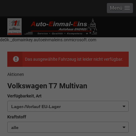
Menü
------------ Host Name : selector1._domainkey Points to address or value:
selector1-aee-de0k._domainkey.autoeinmaleins.onmicrosoft.com Host
Name : selector2._domainkey Points to address or value: selector2-aee-
de0k._domainkey.autoeinmaleins.onmicrosoft.com
Das ausgewählte Fahrzeug ist leider nicht verfügbar.
Aktionen
Volkswagen T7 Multivan
Verfügbarkeit, Art
Kraftstoff