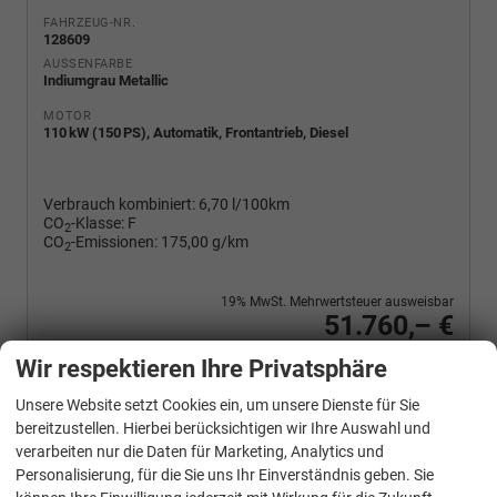
FAHRZEUG-NR.
128609
AUSSENFARBE
Indiumgrau Metallic
MOTOR
110 kW (150 PS), Automatik, Frontantrieb, Diesel
Verbrauch kombiniert:
6,70 l/100km
CO
-Klasse:
F
2
CO
-Emissionen:
175,00 g/km
2
19% MwSt. Mehrwertsteuer ausweisbar
51.760,– €
Wir rufen Sie an
PDF-Fahrzeugexposé drucken
Fahrzeug drucken, parken oder vergleichen
Wir respektieren Ihre Privatsphäre
Unsere Website setzt Cookies ein, um unsere Dienste für Sie
bereitzustellen. Hierbei berücksichtigen wir Ihre Auswahl und
verarbeiten nur die Daten für Marketing, Analytics und
Volkswagen
T7 Multivan
Personalisierung, für die Sie uns Ihr Einverständnis geben. Sie
Sport Edition 2,0TDI DSG Lite LÜ 7 Sitzer