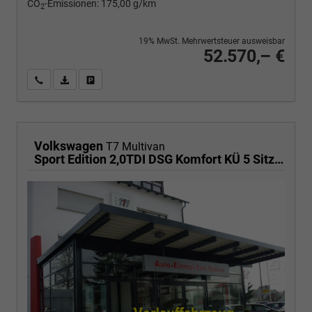
CO
-Emissionen:
175,00 g/km
2
19% MwSt. Mehrwertsteuer ausweisbar
52.570,– €
Wir rufen Sie an
PDF-Fahrzeugexposé drucken
Fahrzeug drucken, parken oder vergleichen
Volkswagen
T7 Multivan
Sport Edition 2,0TDI DSG Komfort KÜ 5 Sitzer