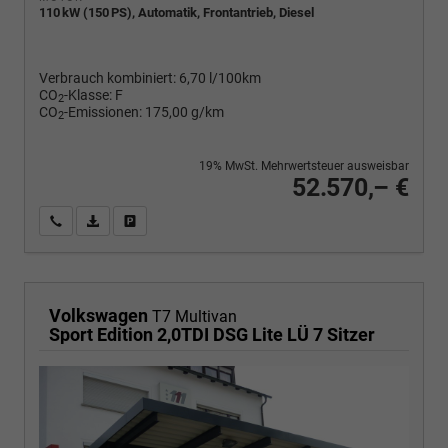
110 kW (150 PS), Automatik, Frontantrieb, Diesel
Verbrauch kombiniert:
6,70 l/100km
CO
-Klasse:
F
2
CO
-Emissionen:
175,00 g/km
2
19% MwSt. Mehrwertsteuer ausweisbar
52.570,– €
Wir rufen Sie an
PDF-Fahrzeugexposé drucken
Fahrzeug drucken, parken oder vergleichen
Volkswagen
T7 Multivan
Sport Edition 2,0TDI DSG Lite LÜ 7 Sitzer