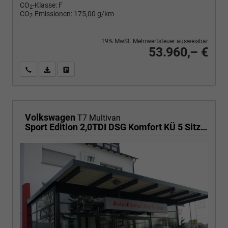
CO
-Klasse:
F
2
CO
-Emissionen:
175,00 g/km
2
19% MwSt. Mehrwertsteuer ausweisbar
53.960,– €
Wir rufen Sie an
PDF-Fahrzeugexposé drucken
Fahrzeug drucken, parken oder vergleichen
Volkswagen
T7 Multivan
Sport Edition 2,0TDI DSG Komfort KÜ 5 Sitzer