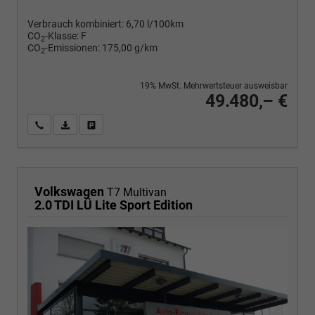
Verbrauch kombiniert:
6,70 l/100km
CO
-Klasse:
F
2
CO
-Emissionen:
175,00 g/km
2
19% MwSt. Mehrwertsteuer ausweisbar
49.480,– €
Wir rufen Sie an
PDF-Fahrzeugexposé drucken
Fahrzeug drucken, parken oder vergleichen
Volkswagen
T7 Multivan
2.0 TDI LÜ Lite Sport Edition