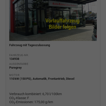
Fahrzeug mit Tageszulassung
FAHRZEUG-NR.
134938
AUSSENFARBE
Puregrey
MOTOR
110 kW (150 PS), Automatik, Frontantrieb, Diesel
Verbrauch kombiniert:
6,70 l/100km
CO
-Klasse:
F
2
CO
-Emissionen:
175,00 g/km
2