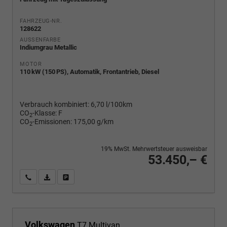
FAHRZEUG-NR.
128622
AUSSENFARBE
Indiumgrau Metallic
MOTOR
110 kW (150 PS), Automatik, Frontantrieb, Diesel
Verbrauch kombiniert:
6,70 l/100km
CO
-Klasse:
F
2
CO
-Emissionen:
175,00 g/km
2
19% MwSt. Mehrwertsteuer ausweisbar
53.450,– €
Wir rufen Sie an
PDF-Fahrzeugexposé drucken
Fahrzeug drucken, parken oder vergleichen
Volkswagen
T7 Multivan