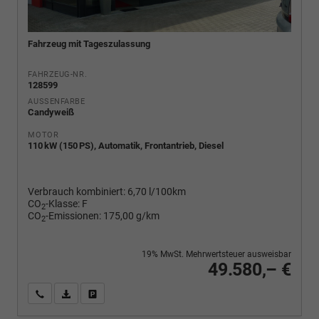
Fahrzeug mit Tageszulassung
FAHRZEUG-NR.
128599
AUSSENFARBE
Candyweiß
MOTOR
110 kW (150 PS), Automatik, Frontantrieb, Diesel
Verbrauch kombiniert:
6,70 l/100km
CO
-Klasse:
F
2
CO
-Emissionen:
175,00 g/km
2
19% MwSt. Mehrwertsteuer ausweisbar
49.580,– €
Wir rufen Sie an
PDF-Fahrzeugexposé drucken
Fahrzeug drucken, parken oder vergleichen