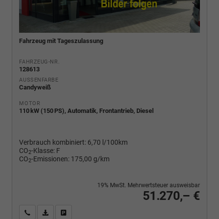
Fahrzeug mit Tageszulassung
FAHRZEUG-NR.
128613
AUSSENFARBE
Candyweiß
MOTOR
110 kW (150 PS), Automatik, Frontantrieb, Diesel
Verbrauch kombiniert:
6,70 l/100km
CO
-Klasse:
F
2
CO
-Emissionen:
175,00 g/km
2
19% MwSt. Mehrwertsteuer ausweisbar
51.270,– €
Wir rufen Sie an
PDF-Fahrzeugexposé drucken
Fahrzeug drucken, parken oder vergleichen