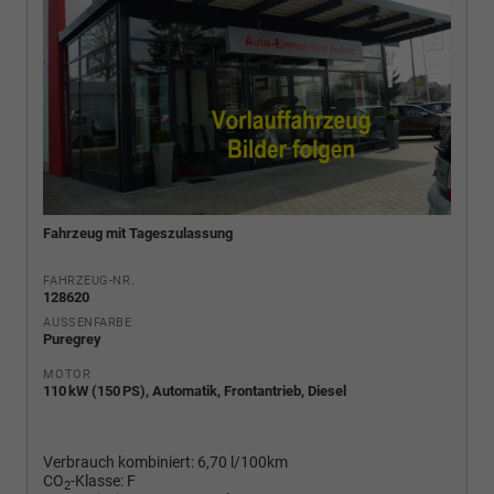
Fahrzeug mit Tageszulassung
FAHRZEUG-NR.
128620
AUSSENFARBE
Puregrey
MOTOR
110 kW (150 PS), Automatik, Frontantrieb, Diesel
Verbrauch kombiniert:
6,70 l/100km
CO
-Klasse:
F
2