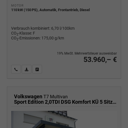
MOTOR
110 kW (150 PS), Automatik, Frontantrieb, Diesel
Verbrauch kombiniert:
6,70 l/100km
CO
-Klasse:
F
2
CO
-Emissionen:
175,00 g/km
2
19% MwSt. Mehrwertsteuer ausweisbar
53.960,– €
Wir rufen Sie an
PDF-Fahrzeugexposé drucken
Fahrzeug drucken, parken oder vergleichen
Volkswagen
T7 Multivan
Sport Edition 2,0TDI DSG Komfort KÜ 5 Sitzer