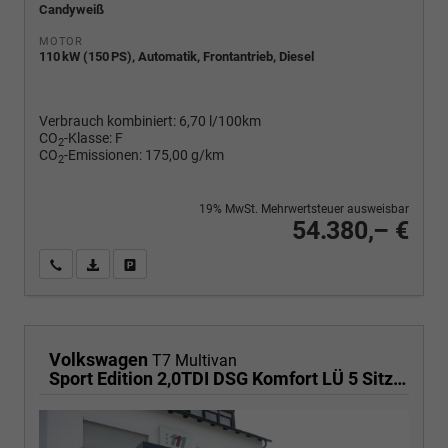
Candyweiß
MOTOR
110 kW (150 PS), Automatik, Frontantrieb, Diesel
Verbrauch kombiniert:
6,70 l/100km
CO
-Klasse:
F
2
CO
-Emissionen:
175,00 g/km
2
19% MwSt. Mehrwertsteuer ausweisbar
54.380,– €
Wir rufen Sie an
PDF-Fahrzeugexposé drucken
Fahrzeug drucken, parken oder vergleichen
Volkswagen
T7 Multivan
Sport Edition 2,0TDI DSG Komfort LÜ 5 Sitzer