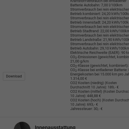
Kraftstoffverbrauch bei entladener
Batterie Autobahn:
7,00 l/100km
Stromverbrauch bei rein elektrisch
Betrieb kombiniert:
24,20 kWh/100
Stromverbrauch bei rein elektrisch
Betrieb Innenstadt:
24,20 kWh/100
Stromverbrauch bei rein elektrisch
Betrieb Stadtrand:
22,00 kWh/100k
Stromverbrauch bei rein elektrisch
Betrieb Landstraße:
21,90 kWh/10
Stromverbrauch bei rein elektrisch
Betrieb Autobahn:
29,10 kWh/100k
Elektrische Reichweite (EAER):
90 
CO
-Emissionen (gewichtet, kombini
2
21,00 g/km
CO
-Klasse (gewichtet, kombiniert):
2
CO
-Klasse bei entladener Batterie:
2
Energiekosten bei 15.000 km pro Jah
Download
1.314,00 €
CO2 Kosten (niedrig)
(Kosten
:
189,- €
Durchschnitt 10 Jahre)
CO2 Kosten (mittel)
(Kosten Durchsc
:
448,88 €
10 Jahre)
CO2 Kosten (hoch)
(Kosten Durchsch
:
693,- €
10 Jahre)
Jahressteuer:
30,- €
Innenausstattung
Innenausstattung