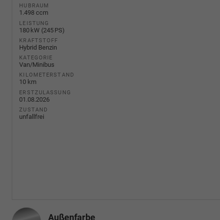
HUBRAUM
1.498 ccm
LEISTUNG
180 kW (245 PS)
KRAFTSTOFF
Hybrid Benzin
KATEGORIE
Van/Minibus
KILOMETERSTAND
10 km
ERSTZULASSUNG
01.08.2026
ZUSTAND
unfallfrei
Außenfarbe