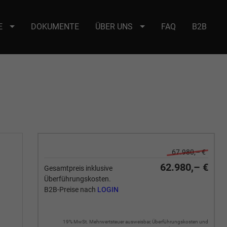
E
DOKUMENTE
ÜBER UNS
FAQ
B2B
e : selector2._domainkey Points to address or value: selector2-aee-
67.980,– €
62.980,– €
Gesamtpreis inklusive
Überführungskosten.
B2B-Preise nach
LOGIN
19% MwSt. Mehrwertsteuer ausweisbar, Überführungskosten und