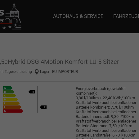
AUTOHAUS & SERVICE
FAHRZEUG
e: selector1-aee-de0k._domainkey.autoeinmaleins.onmicrosoft.com Host Nam
1,5eHybrid DSG 4Motion Komfort LÜ 5 Sitzer
mit Tageszulassung
Lager - EU-IMPORTEUR
Energieverbrauch (gewichtet,
kombiniert):
0,90 l/100km + 22,40 kWh/100km
Kraftstoffverbrauch bei entladener
Batterie kombiniert:
7,70 l/100km
Kraftstoffverbrauch bei entladener
Batterie Innenstadt:
9,30 l/100km
Kraftstoffverbrauch bei entladener
Batterie Stadtrand:
7,50 l/100km
Kraftstoffverbrauch bei entladener
Batterie Landstraße:
6,70 l/100km