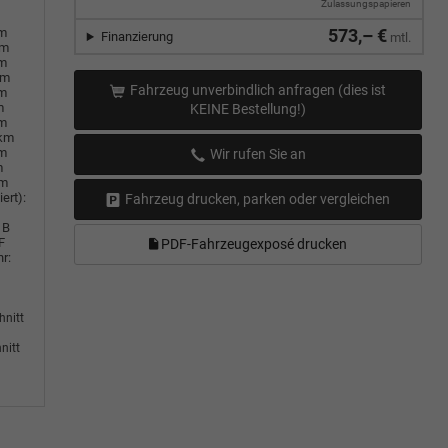
Zulassungspapieren
em
573,– €
Finanzierung
mtl.
km
em
km
Fahrzeug unverbindlich anfragen (dies ist
em
m
KEINE Bestellung!)
em
0km
em
Wir rufen Sie an
m
km
ert):
Fahrzeug drucken, parken oder vergleichen
B
F
PDF-Fahrzeugexposé drucken
r:
hnitt
nitt