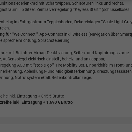
nktionslederlenkrad mit Schaltwippen, Schiebtüren links und rechts,
astraum = 5 Sitzer, Zentralverriegelung ""Keyless Start"" (schlüsselloses
nbelag im Fahrgastraum Teppichboden, Dekoreinlagen ""Scale Light Grey"
reich,
ung für ""We Connect"", App-Connect inkl. Wireless (Navigation über Smar
Freisprecheinrichtung, Sprachsteuerung,
ahrer mit Beifahrer-Airbag-Deaktivierung, Seiten- und Kopfairbags vorne,
 Außenspiegel elektrisch einstell-, beheiz- und anklappbar,
lung ACC mit ""stop & go"", Tire Mobility Set, Einparkhilfe im Front- un
enerkennung, Ablenkungs- und Müdigkeitserkennung, Kreuzungsassisten
ennung, Notrufsystem eCall, Reifenkontrollanzeige.
reihe inkl. Eintragung + 845 € Brutto
tzreihe inkl. Eintragung
+ 1.690 € Brutto