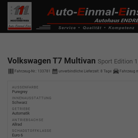
------------ Host Name : selector1._domainkey Points to address or valu
de0k._domainkey.autoeinmaleins.onmicrosoft.com
Volkswagen T7 Multivan
Sport Edition 
Fahrzeug-Nr.:
133781
unverbindliche Lieferzeit:
8 Tage
Fahrzeug 
AUSSENFARBE
Puregrey
INNENAUSSTATTUNG
Schwarz
GETRIEBE
Automatik
ANTRIEBSACHSE
Allrad
SCHADSTOFFKLASSE
Euro 6