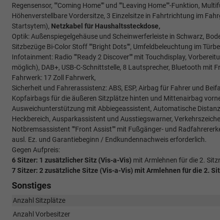
Regensensor, ""Coming Home"" und ""Leaving Home""-Funktion, Multifu
Höhenverstellbare Vordersitze, 3 Einzelsitze in Fahrtrichtung im Fahrg
Startsytem),
Netzkabel für Haushaltssteckdose,
Optik: Außenspiegelgehäuse und Scheinwerferleiste in Schwarz, Bode
Sitzbezüge Bi-Color Stoff ""Bright Dots"", Umfeldbeleuchtung im Türbe
Infotainment: Radio ""Ready 2 Discover"" mit Touchdisplay, Vorbereit
möglich), DAB+, USB-C-Schnittstelle, 8 Lautsprecher, Bluetooth mit 
Fahrwerk: 17 Zoll Fahrwerk,
Sicherheit und Fahrerassistenz: ABS, ESP, Airbag für Fahrer und Beif
Kopfairbags für die äußeren Sitzplätze hinten und Mittenairbag vorne,
Ausweichunterstützung mit Abbiegeassistent, Automatische Distanzrege
Heckbereich, Ausparkassistent und Ausstiegswarner, Verkehrszeich
Notbremsassistent ""Front Assist"" mit Fußgänger- und Radfahrererk
ausl. Ez. und Garantiebeginn / Endkundennachweis erforderlich.
Gegen Aufpreis:
6 Sitzer: 1 zusätzlicher Sitz (
Vis-a-Vis)
mit Armlehnen für die 2. Sitz
7 Sitzer: 2 zusätzliche Sitze (
Vis-a-Vis)
mit Armlehnen für die 2. Si
Sonstiges
Anzahl Sitzplätze
Anzahl Vorbesitzer