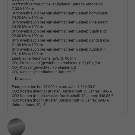
Kraftstoffverbrauch bei entladener Batterie Autobahn:
7,00 l/100km
Stromverbrauch bei rein elektrischem Betrieb kombiniert:
24,20 kWh/100km
Stromverbrauch bei rein elektrischem Betrieb Innenstadt:
24,20 kWh/100km
Stromverbrauch bei rein elektrischem Betrieb Stadtrand:
22,00 kWh/100km
Stromverbrauch bei rein elektrischem Betrieb Landstraße:
21,90 kWh/100km
Stromverbrauch bei rein elektrischem Betrieb Autobahn:
29,10 kWh/100km
Elektrische Reichweite (EAER):
90 km
CO
-Emissionen (gewichtet, kombiniert):
21,00 g/km
2
CO
-Klasse (gewichtet, kombiniert):
B
2
CO
-Klasse bei entladener Batterie:
F
2
Download
Energiekosten bei 15.000 km pro Jahr:
1.314,00 €
CO2 Kosten (niedrig)
:
189,- €
(Kosten Durchschnitt 10 Jahre)
CO2 Kosten (mittel)
:
448,88 €
(Kosten Durchschnitt 10 Jahre)
CO2 Kosten (hoch)
:
693,- €
(Kosten Durchschnitt 10 Jahre)
Jahressteuer:
30,- €