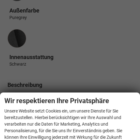
Außenfarbe
Puregrey
Innenausstattung
Innenausstattung
Schwarz
Beschreibung
V0K5
Wir respektieren Ihre Privatsphäre
Ausstattungsvariante Lite kurzer Überhang:
(4A3) Sitzheizung vorne
, (76C) Ladekabel für Wechselstrom-
Unsere Website setzt Cookies ein, um unsere Dienste für Sie
Ladestation (Mode 3),
bereitzustellen. Hierbei berücksichtigen wir Ihre Auswahl und
Highlights: Sport Edition Paket: Sport Edition Schriftzug an
verarbeiten nur die Daten für Marketing, Analytics und
Fahrzeugseite, Fahrzeugheck und im Fahrzeuginnenraum,
Personalisierung, für die Sie uns Ihr Einverständnis geben. Sie
Fahrzeug 8-fach-bereift, Leichtmetallräder 7,5J x 18 (Sport
können Ihre Einwilligung jederzeit mit Wirkung für die Zukunft