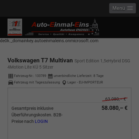
Menü
------------ Host Name : selector1._domainkey Points to address or value:
selector1-aee-de0k._domainkey.autoeinmaleins.onmicrosoft.com Host
Name : selector2._domainkey Points to address or value: selector2-aee-
de0k._domainkey.autoeinmaleins.onmicrosoft.com
Volkswagen T7 Multivan
Sport Edition 1,5eHybrid DSG
4Motion Lite KÜ 5 Sitzer
Fahrzeug-Nr.:
133789
unverbindliche Lieferzeit:
8 Tage
Fahrzeug mit Tageszulassung
Lager - EU-IMPORTEUR
63.080,– €
58.080,– €
Gesamtpreis inklusive
Überführungskosten. B2B-
Preise nach
LOGIN