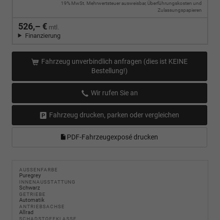
19% MwSt. Mehrwertsteuer ausweisbar, Überführungskosten und
Zulassungspapieren
526,– €
mtl.
Finanzierung
Fahrzeug unverbindlich anfragen (dies ist KEINE
Bestellung!)
Wir rufen Sie an
Fahrzeug drucken, parken oder vergleichen
PDF-Fahrzeugexposé drucken
AUSSENFARBE
Puregrey
INNENAUSSTATTUNG
Schwarz
GETRIEBE
Automatik
ANTRIEBSACHSE
Allrad
SCHADSTOFFKLASSE