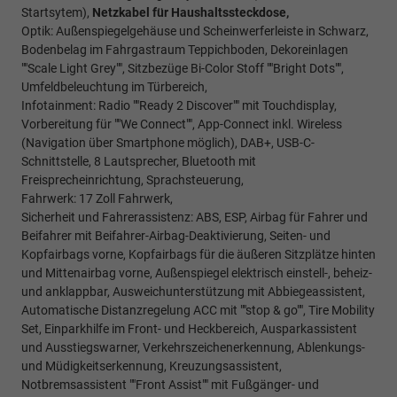
Startsytem),
Netzkabel für Haushaltssteckdose,
Optik: Außenspiegelgehäuse und Scheinwerferleiste in Schwarz,
Bodenbelag im Fahrgastraum Teppichboden, Dekoreinlagen
""Scale Light Grey"", Sitzbezüge Bi-Color Stoff ""Bright Dots"",
Umfeldbeleuchtung im Türbereich,
Infotainment: Radio ""Ready 2 Discover"" mit Touchdisplay,
Vorbereitung für ""We Connect"", App-Connect inkl. Wireless
(Navigation über Smartphone möglich), DAB+, USB-C-
Schnittstelle, 8 Lautsprecher, Bluetooth mit
Freisprecheinrichtung, Sprachsteuerung,
Fahrwerk: 17 Zoll Fahrwerk,
Sicherheit und Fahrerassistenz: ABS, ESP, Airbag für Fahrer und
Beifahrer mit Beifahrer-Airbag-Deaktivierung, Seiten- und
Kopfairbags vorne, Kopfairbags für die äußeren Sitzplätze hinten
und Mittenairbag vorne, Außenspiegel elektrisch einstell-, beheiz-
und anklappbar, Ausweichunterstützung mit Abbiegeassistent,
Automatische Distanzregelung ACC mit ""stop & go"", Tire Mobility
Set, Einparkhilfe im Front- und Heckbereich, Ausparkassistent
und Ausstiegswarner, Verkehrszeichenerkennung, Ablenkungs-
und Müdigkeitserkennung, Kreuzungsassistent,
Notbremsassistent ""Front Assist"" mit Fußgänger- und