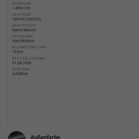
HUBRAUM
1.498 ccm
LEISTUNG
180 kW (245 PS)
KRAFTSTOFF
Hybrid Benzin
KATEGORIE
Van/Minibus
KILOMETERSTAND
10 km
ERSTZULASSUNG
01.08.2026
ZUSTAND
unfallfrei
Außenfarbe