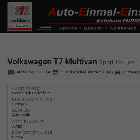
------------ Host Name : selector1._domainkey Points to address or valu
de0k._domainkey.autoeinmaleins.onmicrosoft.com
Volkswagen T7 Multivan
Sport Edition
Fahrzeug-Nr.:
133800
unverbindliche Lieferzeit:
8 Tage
Fahrzeug 
AUSSENFARBE
Deepblack Perleffekt
INNENAUSSTATTUNG
Schwarz
GETRIEBE
Automatik
ANTRIEBSACHSE
Allrad
SCHADSTOFFKLASSE
Euro 6