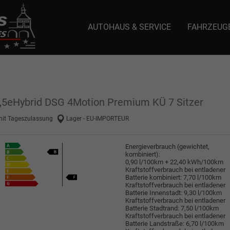
AUTOHAUS & SERVICE
FAHRZEUG
e: selector1-aee-de0k._domainkey.autoeinmaleins.onmicrosoft.com Host Nam
 1,5eHybrid DSG 4Motion Premium KÜ 7 Sitzer
mit Tageszulassung
Lager - EU-IMPORTEUR
Energieverbrauch (gewichtet,
kombiniert):
0,90 l/100km + 22,40 kWh/100km
Kraftstoffverbrauch bei entladener
Batterie kombiniert:
7,70 l/100km
Kraftstoffverbrauch bei entladener
Batterie Innenstadt:
9,30 l/100km
Kraftstoffverbrauch bei entladener
Batterie Stadtrand:
7,50 l/100km
Kraftstoffverbrauch bei entladener
Batterie Landstraße:
6,70 l/100km