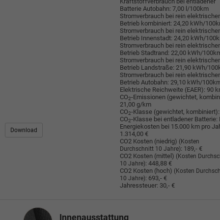
Kraftstoffverbrauch bei entladener
Batterie Autobahn:
7,00 l/100km
Stromverbrauch bei rein elektrisch
Betrieb kombiniert:
24,20 kWh/100
Stromverbrauch bei rein elektrisch
Betrieb Innenstadt:
24,20 kWh/100
Stromverbrauch bei rein elektrisch
Betrieb Stadtrand:
22,00 kWh/100k
Stromverbrauch bei rein elektrisch
Betrieb Landstraße:
21,90 kWh/10
Stromverbrauch bei rein elektrisch
Betrieb Autobahn:
29,10 kWh/100k
Elektrische Reichweite (EAER):
90 
CO
-Emissionen (gewichtet, kombini
2
21,00 g/km
CO
-Klasse (gewichtet, kombiniert):
2
CO
-Klasse bei entladener Batterie:
2
Energiekosten bei 15.000 km pro Jah
Download
1.314,00 €
CO2 Kosten (niedrig)
(Kosten
:
189,- €
Durchschnitt 10 Jahre)
CO2 Kosten (mittel)
(Kosten Durchsc
:
448,88 €
10 Jahre)
CO2 Kosten (hoch)
(Kosten Durchsch
:
693,- €
10 Jahre)
Jahressteuer:
30,- €
Innenausstattung
Innenausstattung