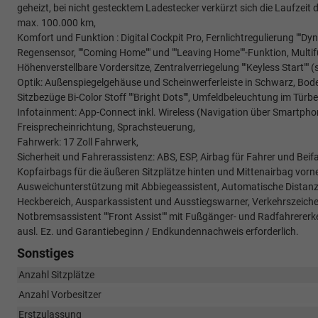
geheizt, bei nicht gestecktem Ladestecker verkürzt sich die Laufzeit
max. 100.000 km,
Komfort und Funktion : Digital Cockpit Pro, Fernlichtregulierung ""D
Regensensor, ""Coming Home"" und ""Leaving Home""-Funktion, Multifu
Höhenverstellbare Vordersitze, Zentralverriegelung ""Keyless Start"" 
Optik: Außenspiegelgehäuse und Scheinwerferleiste in Schwarz, Bode
Sitzbezüge Bi-Color Stoff ""Bright Dots"", Umfeldbeleuchtung im Türbe
Infotainment: App-Connect inkl. Wireless (Navigation über Smartphon
Freisprecheinrichtung, Sprachsteuerung,
Fahrwerk: 17 Zoll Fahrwerk,
Sicherheit und Fahrerassistenz: ABS, ESP, Airbag für Fahrer und Beif
Kopfairbags für die äußeren Sitzplätze hinten und Mittenairbag vorne,
Ausweichunterstützung mit Abbiegeassistent, Automatische Distanzrege
Heckbereich, Ausparkassistent und Ausstiegswarner, Verkehrszeich
Notbremsassistent ""Front Assist"" mit Fußgänger- und Radfahrererk
ausl. Ez. und Garantiebeginn / Endkundennachweis erforderlich.
Sonstiges
Anzahl Sitzplätze
Anzahl Vorbesitzer
Erstzulassung