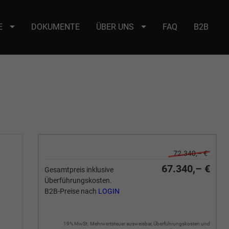
E
DOKUMENTE
ÜBER UNS
FAQ
B2B
e : selector2._domainkey Points to address or value: selector2-aee-
72.340,– €
67.340,– €
Gesamtpreis inklusive
Überführungskosten.
B2B-Preise nach
LOGIN
19% MwSt. Mehrwertsteuer ausweisbar, Überführungskosten und