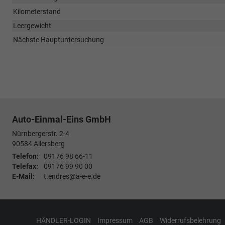
Kilometerstand
Leergewicht
Nächste Hauptuntersuchung
Auto-Einmal-Eins GmbH
Nürnbergerstr. 2-4
90584
Allersberg
Telefon:
09176 98 66-11
Telefax:
09176 99 90 00
E-Mail:
t.endres@a-e-e.de
HÄNDLER-LOGIN
Impressum
AGB
Widerrufsbelehrung