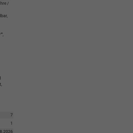
hre /
dbar,
",
d
t,
7
1
08.2026