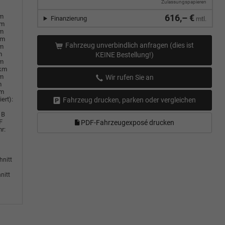
Zulassungspapieren
em
616,– €
Finanzierung
mtl.
km
em
km
Fahrzeug unverbindlich anfragen (dies ist
em
m
KEINE Bestellung!)
em
0km
em
Wir rufen Sie an
m
km
ert):
Fahrzeug drucken, parken oder vergleichen
B
F
PDF-Fahrzeugexposé drucken
r:
hnitt
nitt