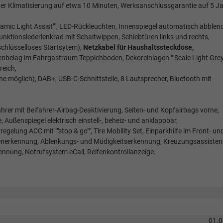
 der Klimatisierung auf etwa 10 Minuten, Werksanschlussgarantie auf 5 Ja
ynamic Light Assist"", LED-Rückleuchten, Innenspiegel automatisch abblen
nktionslederlenkrad mit Schaltwippen, Schiebtüren links und rechts,
(schlüsselloses Startsytem),
Netzkabel für Haushaltssteckdose,
nbelag im Fahrgastraum Teppichboden, Dekoreinlagen ""Scale Light Grey"
reich,
e möglich), DAB+, USB-C-Schnittstelle, 8 Lautsprecher, Bluetooth mit
ahrer mit Beifahrer-Airbag-Deaktivierung, Seiten- und Kopfairbags vorne,
 Außenspiegel elektrisch einstell-, beheiz- und anklappbar,
lung ACC mit ""stop & go"", Tire Mobility Set, Einparkhilfe im Front- un
enerkennung, Ablenkungs- und Müdigkeitserkennung, Kreuzungsassisten
ennung, Notrufsystem eCall, Reifenkontrollanzeige.
01.