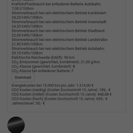
Kraftstoffverbrauch bei entladener Batterie Autobahn:
7,00 l/100km
Stromverbrauch bei rein elektrischem Betrieb kombiniert:
24,20 kWh/100km
Stromverbrauch bei rein elektrischem Betrieb Innenstadt:
24,20 kWh/100km
Stromverbrauch bei rein elektrischem Betrieb Stadtrand:
22,00 kWh/100km
Stromverbrauch bei rein elektrischem Betrieb Landstraße:
21,90 kWh/100km
Stromverbrauch bei rein elektrischem Betrieb Autobahn:
29,10 kWh/100km
Elektrische Reichweite (EAER):
90 km
CO
-Emissionen (gewichtet, kombiniert):
21,00 g/km
2
CO
-Klasse (gewichtet, kombiniert):
B
2
CO
-Klasse bei entladener Batterie:
F
2
Download
Energiekosten bei 15.000 km pro Jahr:
1.314,00 €
CO2 Kosten (niedrig)
:
189,- €
(Kosten Durchschnitt 10 Jahre)
CO2 Kosten (mittel)
:
448,88 €
(Kosten Durchschnitt 10 Jahre)
CO2 Kosten (hoch)
:
693,- €
(Kosten Durchschnitt 10 Jahre)
Jahressteuer:
30,- €