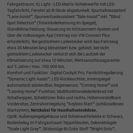
Fahrgastraum, IQ.Light - LED-Matrix-Scheinwerfer mit LED-
Tagfahrlicht, Fenster ab B-Säule abgedunkelt, Spurhalteassistent
""Lane Assist"", Spurwechselassistent ""Side Assist"" inkl. ""Blind
Spot Detection"" (Totwinkelerkennung im Spiegel),
Standklima/Heizung: Steuerung im Infotainment-System und
über die Volkswagen App (Vertrag von VW Connect Plus
erforderlich). Bei gestecktem Ladestecker wird das Fahrzeug
etwa 30 Minuten lang klimatisiert bzw. geheizt, bei nicht
gestecktem Ladestecker verkürzt sich die Laufzeit der
Klimatisierung auf etwa 10 Minuten, Werksanschlussgarantie
auf 5 Jahre / max. 100.000 km,
Komfort und Funktion : Digital Cockpit Pro, Fernlichtregulierung
""Dynamic Light Assist"", LED-Rückleuchten, Innenspiegel
automatisch abblendbar, Regensensor, ""Coming Home"" und
""Leaving Home""-Funktion, Multifunktionslederlenkrad mit
Schaltwippen, Schiebtüren links und rechts, Höhenverstellbare
Vordersitze, Zentralverriegelung ""Keyless Start"" (schlüsselloses
Startsytem),
Netzkabel für Haushaltssteckdose,
Optik: Außenspiegelgehäuse und Scheinwerferleiste in Schwarz,
Bodenbelag im Fahrgastraum Teppichboden, Dekoreinlagen
""Scale Light Grey"", Sitzbezüge Bi-Color Stoff ""Bright Dots"",