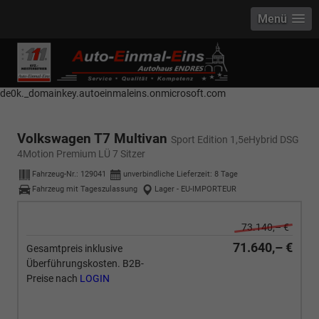
Menü
------------ Host Name : selector1._domainkey Points to address or value:
selector1-aee-de0k._domainkey.autoeinmaleins.onmicrosoft.com Host
Name : selector2._domainkey Points to address or value: selector2-aee-
de0k._domainkey.autoeinmaleins.onmicrosoft.com
Volkswagen T7 Multivan
Sport Edition 1,5eHybrid DSG
4Motion Premium LÜ 7 Sitzer
Fahrzeug-Nr.:
129041
unverbindliche Lieferzeit:
8 Tage
Fahrzeug mit Tageszulassung
Lager - EU-IMPORTEUR
73.140,– €
71.640,– €
Gesamtpreis inklusive
Überführungskosten. B2B-
Preise nach
LOGIN