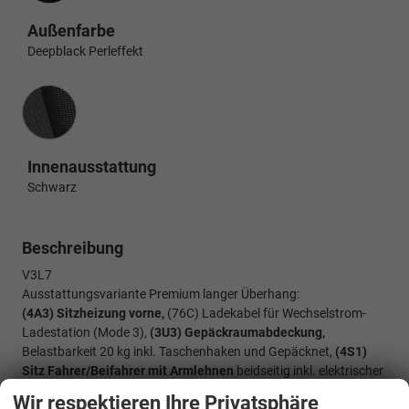
Außenfarbe
Deepblack Perleffekt
Innenausstattung
Innenausstattung
Schwarz
Beschreibung
V3L7
Ausstattungsvariante Premium langer Überhang:
(4A3) Sitzheizung vorne,
(76C) Ladekabel für Wechselstrom-
Ladestation (Mode 3),
(3U3) Gepäckraumabdeckung,
Belastbarkeit 20 kg inkl. Taschenhaken und Gepäcknet,
(4S1)
Sitz Fahrer/Beifahrer mit Armlehnen
beidseitig inkl. elektrischer
Lendenwirbelstütze und Klapptisch auf der Sitzrückseite,
(0NP)
Wir respektieren Ihre Privatsphäre