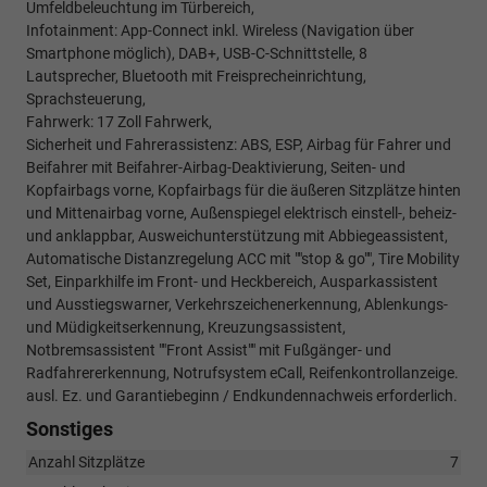
Umfeldbeleuchtung im Türbereich,
Infotainment: App-Connect inkl. Wireless (Navigation über
Smartphone möglich), DAB+, USB-C-Schnittstelle, 8
Lautsprecher, Bluetooth mit Freisprecheinrichtung,
Sprachsteuerung,
Fahrwerk: 17 Zoll Fahrwerk,
Sicherheit und Fahrerassistenz: ABS, ESP, Airbag für Fahrer und
Beifahrer mit Beifahrer-Airbag-Deaktivierung, Seiten- und
Kopfairbags vorne, Kopfairbags für die äußeren Sitzplätze hinten
und Mittenairbag vorne, Außenspiegel elektrisch einstell-, beheiz-
und anklappbar, Ausweichunterstützung mit Abbiegeassistent,
Automatische Distanzregelung ACC mit ""stop & go"", Tire Mobility
Set, Einparkhilfe im Front- und Heckbereich, Ausparkassistent
und Ausstiegswarner, Verkehrszeichenerkennung, Ablenkungs-
und Müdigkeitserkennung, Kreuzungsassistent,
Notbremsassistent ""Front Assist"" mit Fußgänger- und
Radfahrererkennung, Notrufsystem eCall, Reifenkontrollanzeige.
ausl. Ez. und Garantiebeginn / Endkundennachweis erforderlich.
Sonstiges
Anzahl Sitzplätze
7