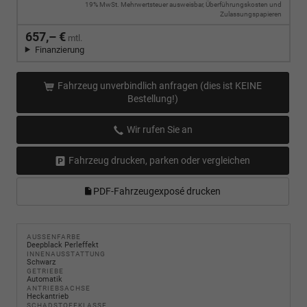
19% MwSt. Mehrwertsteuer ausweisbar, Überführungskosten und
Zulassungspapieren
657,– €
mtl.
Finanzierung
Fahrzeug unverbindlich anfragen (dies ist KEINE
Bestellung!)
Wir rufen Sie an
Fahrzeug drucken, parken oder vergleichen
PDF-Fahrzeugexposé drucken
AUSSENFARBE
Deepblack Perleffekt
INNENAUSSTATTUNG
Schwarz
GETRIEBE
Automatik
ANTRIEBSACHSE
Heckantrieb
SCHADSTOFFKLASSE