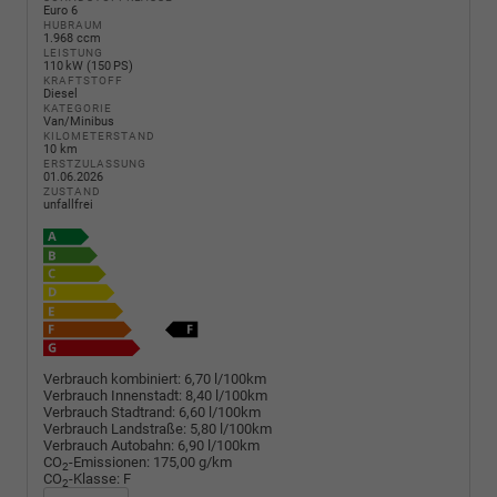
Euro 6
HUBRAUM
1.968 ccm
LEISTUNG
110 kW (150 PS)
KRAFTSTOFF
Diesel
KATEGORIE
Van/Minibus
KILOMETERSTAND
10 km
ERSTZULASSUNG
01.06.2026
ZUSTAND
unfallfrei
Verbrauch kombiniert:
6,70 l/100km
Verbrauch Innenstadt:
8,40 l/100km
Verbrauch Stadtrand:
6,60 l/100km
Verbrauch Landstraße:
5,80 l/100km
Verbrauch Autobahn:
6,90 l/100km
CO
-Emissionen:
175,00 g/km
2
CO
-Klasse:
F
2