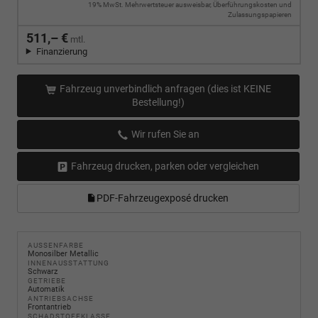
19% MwSt. Mehrwertsteuer ausweisbar, Überführungskosten und
Zulassungspapieren
511,– €
mtl.
Finanzierung
Fahrzeug unverbindlich anfragen (dies ist KEINE
Bestellung!)
Wir rufen Sie an
Fahrzeug drucken, parken oder vergleichen
PDF-Fahrzeugexposé drucken
AUSSENFARBE
Monosilber Metallic
INNENAUSSTATTUNG
Schwarz
GETRIEBE
Automatik
ANTRIEBSACHSE
Frontantrieb
SCHADSTOFFKLASSE