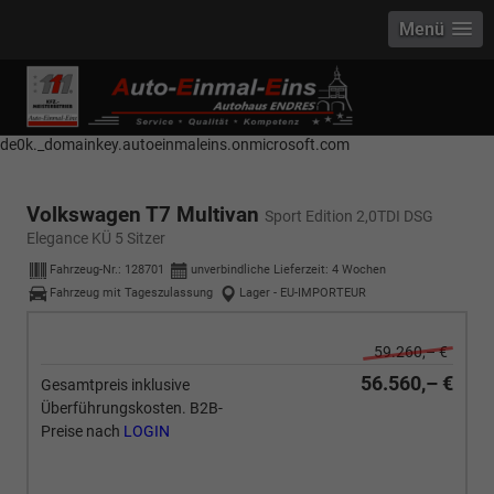
Menü
------------ Host Name : selector1._domainkey Points to address or value:
selector1-aee-de0k._domainkey.autoeinmaleins.onmicrosoft.com Host
Name : selector2._domainkey Points to address or value: selector2-aee-
de0k._domainkey.autoeinmaleins.onmicrosoft.com
Volkswagen T7 Multivan
Sport Edition 2,0TDI DSG
Elegance KÜ 5 Sitzer
Fahrzeug-Nr.:
128701
unverbindliche Lieferzeit:
4 Wochen
Fahrzeug mit Tageszulassung
Lager - EU-IMPORTEUR
59.260,– €
56.560,– €
Gesamtpreis inklusive
Überführungskosten. B2B-
Preise nach
LOGIN