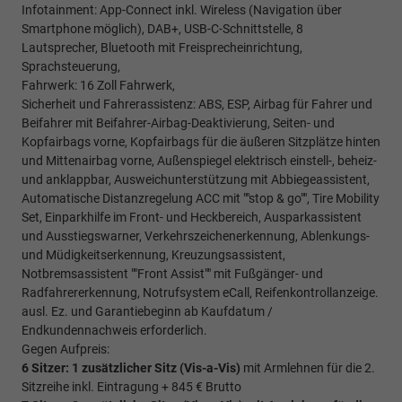
Infotainment: App-Connect inkl. Wireless (Navigation über
Smartphone möglich), DAB+, USB-C-Schnittstelle, 8
Lautsprecher, Bluetooth mit Freisprecheinrichtung,
Sprachsteuerung,
Fahrwerk: 16 Zoll Fahrwerk,
Sicherheit und Fahrerassistenz: ABS, ESP, Airbag für Fahrer und
Beifahrer mit Beifahrer-Airbag-Deaktivierung, Seiten- und
Kopfairbags vorne, Kopfairbags für die äußeren Sitzplätze hinten
und Mittenairbag vorne, Außenspiegel elektrisch einstell-, beheiz-
und anklappbar, Ausweichunterstützung mit Abbiegeassistent,
Automatische Distanzregelung ACC mit ""stop & go"", Tire Mobility
Set, Einparkhilfe im Front- und Heckbereich, Ausparkassistent
und Ausstiegswarner, Verkehrszeichenerkennung, Ablenkungs-
und Müdigkeitserkennung, Kreuzungsassistent,
Notbremsassistent ""Front Assist"" mit Fußgänger- und
Radfahrererkennung, Notrufsystem eCall, Reifenkontrollanzeige.
ausl. Ez. und Garantiebeginn ab Kaufdatum /
Endkundennachweis erforderlich.
Gegen Aufpreis:
6 Sitzer: 1 zusätzlicher Sitz (
Vis-a-Vis)
mit Armlehnen für die 2.
Sitzreihe inkl. Eintragung + 845 € Brutto