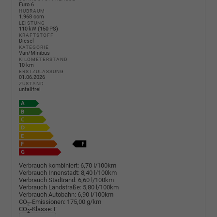
Euro 6
HUBRAUM
1.968 ccm
LEISTUNG
110 kW (150 PS)
KRAFTSTOFF
Diesel
KATEGORIE
Van/Minibus
KILOMETERSTAND
10 km
ERSTZULASSUNG
01.06.2026
ZUSTAND
unfallfrei
Verbrauch kombiniert:
6,70 l/100km
Verbrauch Innenstadt:
8,40 l/100km
Verbrauch Stadtrand:
6,60 l/100km
Verbrauch Landstraße:
5,80 l/100km
Verbrauch Autobahn:
6,90 l/100km
CO
-Emissionen:
175,00 g/km
2
CO
-Klasse:
F
2