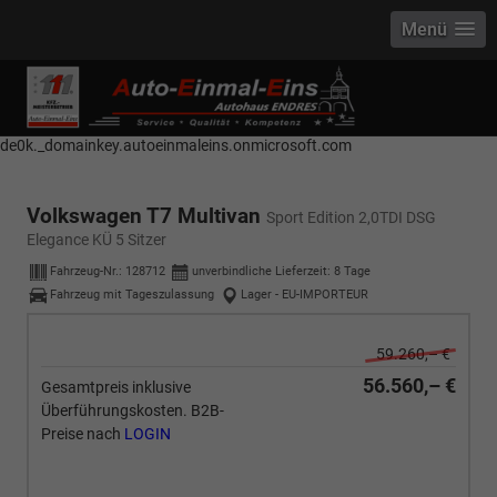
Menü
------------ Host Name : selector1._domainkey Points to address or value:
selector1-aee-de0k._domainkey.autoeinmaleins.onmicrosoft.com Host
Name : selector2._domainkey Points to address or value: selector2-aee-
de0k._domainkey.autoeinmaleins.onmicrosoft.com
Volkswagen T7 Multivan
Sport Edition 2,0TDI DSG
Elegance KÜ 5 Sitzer
Fahrzeug-Nr.:
128712
unverbindliche Lieferzeit:
8 Tage
Fahrzeug mit Tageszulassung
Lager - EU-IMPORTEUR
59.260,– €
56.560,– €
Gesamtpreis inklusive
Überführungskosten. B2B-
Preise nach
LOGIN