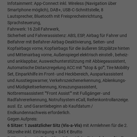
Infotainment: App-Connect inkl. Wireless (Navigation über
Smartphone möglich), DAB+, USB-C-Schnittstelle, 8
Lautsprecher, Bluetooth mit Freisprecheinrichtung,
Sprachsteuerung,
Fahrwerk: 16 Zoll Fahrwerk,
Sicherheit und Fahrerassistenz: ABS, ESP, Airbag für Fahrer und
Beifahrer mit Beifahrer-Airbag-Deaktivierung, Seiten- und
Kopfairbags vorne, Kopfairbags für die äußeren Sitzplätze hinten
und Mittenairbag vorne, Außenspiegel elektrisch einstell-, beheiz-
und anklappbar, Ausweichunterstützung mit Abbiegeassistent,
Automatische Distanzregelung ACC mit ""stop & go"", Tire Mobility
Set, Einparkhilfe im Front- und Heckbereich, Ausparkassistent
und Ausstiegswarner, Verkehrszeichenerkennung, Ablenkungs-
und Müdigkeitserkennung, Kreuzungsassistent,
Notbremsassistent ""Front Assist"" mit Fußgänger- und
Radfahrererkennung, Notrufsystem eCall, Reifenkontrollanzeige.
ausl. Ez. und Garantiebeginn ab Kaufdatum /
Endkundennachweis erforderlich.
Gegen Aufpreis:
6 Sitzer: 1 zusätzlicher Sitz (
Vis-a-Vis)
mit Armlehnen für die 2.
Sitzreihe inkl. Eintragung + 845 € Brutto