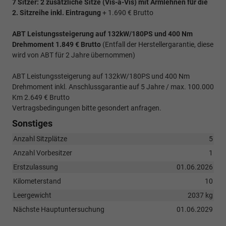
7 Sitzer: 2 zusätzliche Sitze (
Vis-a-Vis)
mit Armlehnen für die
2. Sitzreihe inkl. Eintragung
+ 1.690 € Brutto
ABT Leistungssteigerung auf 132kW/180PS und 400 Nm
Drehmoment 1.849 € Brutto
(Entfall der Herstellergarantie, diese
wird von ABT für 2 Jahre übernommen)
ABT Leistungssteigerung auf 132kW/180PS und 400 Nm
Drehmoment inkl. Anschlussgarantie auf 5 Jahre / max. 100.000
Km 2.649 € Brutto
Vertragsbedingungen bitte gesondert anfragen.
Sonstiges
Anzahl Sitzplätze
5
Anzahl Vorbesitzer
1
Erstzulassung
01.06.2026
Kilometerstand
10
Leergewicht
2037 kg
Nächste Hauptuntersuchung
01.06.2029