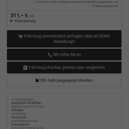
19% MwSt. Mehrwertsteuer ausweisbar, Überführungskosten und
Zulassungspapieren
511,– €
mtl.
Finanzierung
Fahrzeug unverbindlich anfragen (dies ist KEINE
Bestellung!)
Wir rufen Sie an
Fahrzeug drucken, parken oder vergleichen
PDF-Fahrzeugexposé drucken
AUSSENFARBE
Deepblack Perleffekt
INNENAUSSTATTUNG
Schwarz
GETRIEBE
Automatik
ANTRIEBSACHSE
Frontantrieb
SCHADSTOFFKLASSE