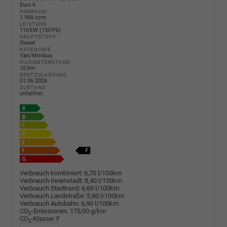
Euro 6
HUBRAUM
1.968 ccm
LEISTUNG
110 kW (150 PS)
KRAFTSTOFF
Diesel
KATEGORIE
Van/Minibus
KILOMETERSTAND
10 km
ERSTZULASSUNG
01.06.2026
ZUSTAND
unfallfrei
Verbrauch kombiniert:
6,70 l/100km
Verbrauch Innenstadt:
8,40 l/100km
Verbrauch Stadtrand:
6,60 l/100km
Verbrauch Landstraße:
5,80 l/100km
Verbrauch Autobahn:
6,90 l/100km
CO
-Emissionen:
175,00 g/km
2
CO
-Klasse:
F
2