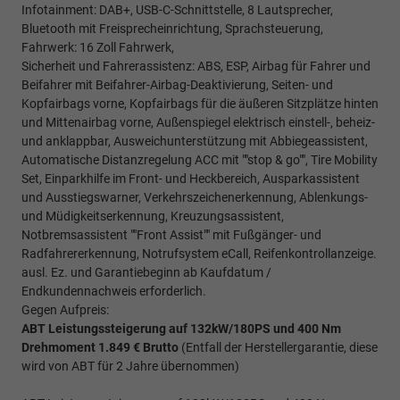
Infotainment: DAB+, USB-C-Schnittstelle, 8 Lautsprecher,
Bluetooth mit Freisprecheinrichtung, Sprachsteuerung,
Fahrwerk: 16 Zoll Fahrwerk,
Sicherheit und Fahrerassistenz: ABS, ESP, Airbag für Fahrer und
Beifahrer mit Beifahrer-Airbag-Deaktivierung, Seiten- und
Kopfairbags vorne, Kopfairbags für die äußeren Sitzplätze hinten
und Mittenairbag vorne, Außenspiegel elektrisch einstell-, beheiz-
und anklappbar, Ausweichunterstützung mit Abbiegeassistent,
Automatische Distanzregelung ACC mit ""stop & go"", Tire Mobility
Set, Einparkhilfe im Front- und Heckbereich, Ausparkassistent
und Ausstiegswarner, Verkehrszeichenerkennung, Ablenkungs-
und Müdigkeitserkennung, Kreuzungsassistent,
Notbremsassistent ""Front Assist"" mit Fußgänger- und
Radfahrererkennung, Notrufsystem eCall, Reifenkontrollanzeige.
ausl. Ez. und Garantiebeginn ab Kaufdatum /
Endkundennachweis erforderlich.
Gegen Aufpreis:
ABT Leistungssteigerung auf 132kW/180PS und 400 Nm
Drehmoment 1.849 € Brutto
(Entfall der Herstellergarantie, diese
wird von ABT für 2 Jahre übernommen)