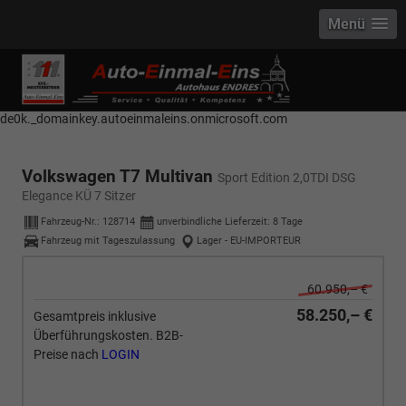
Menü
------------ Host Name : selector1._domainkey Points to address or value:
selector1-aee-de0k._domainkey.autoeinmaleins.onmicrosoft.com Host
Name : selector2._domainkey Points to address or value: selector2-aee-
de0k._domainkey.autoeinmaleins.onmicrosoft.com
Volkswagen T7 Multivan
Sport Edition 2,0TDI DSG
Elegance KÜ 7 Sitzer
Fahrzeug-Nr.:
128714
unverbindliche Lieferzeit:
8 Tage
Fahrzeug mit Tageszulassung
Lager - EU-IMPORTEUR
60.950,– €
58.250,– €
Gesamtpreis inklusive
Überführungskosten. B2B-
Preise nach
LOGIN