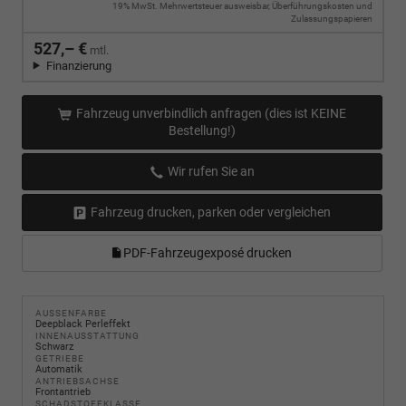
19% MwSt. Mehrwertsteuer ausweisbar, Überführungskosten und
Zulassungspapieren
527,– €
mtl.
Finanzierung
Fahrzeug unverbindlich anfragen (dies ist KEINE
Bestellung!)
Wir rufen Sie an
Fahrzeug drucken, parken oder vergleichen
PDF-Fahrzeugexposé drucken
AUSSENFARBE
Deepblack Perleffekt
INNENAUSSTATTUNG
Schwarz
GETRIEBE
Automatik
ANTRIEBSACHSE
Frontantrieb
SCHADSTOFFKLASSE