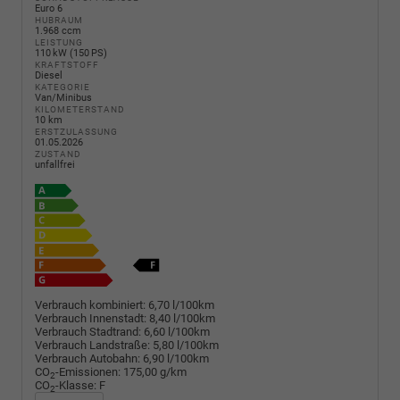
Euro 6
HUBRAUM
1.968 ccm
LEISTUNG
110 kW (150 PS)
KRAFTSTOFF
Diesel
KATEGORIE
Van/Minibus
KILOMETERSTAND
10 km
ERSTZULASSUNG
01.05.2026
ZUSTAND
unfallfrei
Verbrauch kombiniert:
6,70 l/100km
Verbrauch Innenstadt:
8,40 l/100km
Verbrauch Stadtrand:
6,60 l/100km
Verbrauch Landstraße:
5,80 l/100km
Verbrauch Autobahn:
6,90 l/100km
CO
-Emissionen:
175,00 g/km
2
CO
-Klasse:
F
2