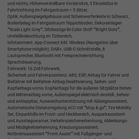
und rechts, Höhenverstellbare Vordersitze, 3 Einzelsitze in
Fahrtrichtung im Fahrgastraum = 5 Sitzer,
Optik: Außenspiegelgehäuse und Scheinwerferleiste in Schwarz,
Bodenbelag im Fahrgastraum Teppichboden, Dekoreinlagen
""Scale Light Grey"", Sitzbezüge Bi-Color Stoff ""Bright Dots"",
Umfeldbeleuchtung im Türbereich,
Infotainment: App-Connect inkl. Wireless (Navigation über
Smartphone möglich), DAB+, USB-C-Schnittstelle, 8
Lautsprecher, Bluetooth mit Freisprecheinrichtung,
Sprachsteuerung,
Fahrwerk: 16 Zoll Fahrwerk,
Sicherheit und Fahrerassistenz: ABS, ESP, Airbag für Fahrer und
Beifahrer mit Beifahrer-Airbag-Deaktivierung, Seiten- und
Kopfairbags vorne, Kopfairbags für die äußeren Sitzplätze hinten
und Mittenairbag vorne, Außenspiegel elektrisch einstell-, beheiz-
und anklappbar, Ausweichunterstützung mit Abbiegeassistent,
Automatische Distanzregelung ACC mit ""stop & go"", Tire Mobility
Set, Einparkhilfe im Front- und Heckbereich, Ausparkassistent
und Ausstiegswarner, Verkehrszeichenerkennung, Ablenkungs-
und Müdigkeitserkennung, Kreuzungsassistent,
Notbremsassistent ""Front Assist"" mit Fußgänger- und