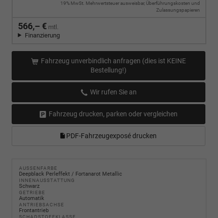
19% MwSt. Mehrwertsteuer ausweisbar, Überführungskosten und
Zulassungspapieren
566,– €
mtl.
Finanzierung
Fahrzeug unverbindlich anfragen (dies ist KEINE
Bestellung!)
Wir rufen Sie an
Fahrzeug drucken, parken oder vergleichen
PDF-Fahrzeugexposé drucken
AUSSENFARBE
Deepblack Perleffekt / Fortanarot Metallic
INNENAUSSTATTUNG
Schwarz
GETRIEBE
Automatik
ANTRIEBSACHSE
Frontantrieb
SCHADSTOFFKLASSE