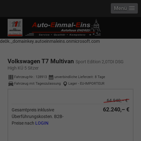
Menü
------------ Host Name : selector1._domainkey Points to address or value:
selector1-aee-de0k._domainkey.autoeinmaleins.onmicrosoft.com Host
Name : selector2._domainkey Points to address or value: selector2-aee-
de0k._domainkey.autoeinmaleins.onmicrosoft.com
Volkswagen T7 Multivan
Sport Edition 2,0TDI DSG
High KÜ 5 Sitzer
Fahrzeug-Nr.:
128913
unverbindliche Lieferzeit:
8 Tage
Fahrzeug mit Tageszulassung
Lager - EU-IMPORTEUR
64.940,– €
62.240,– €
Gesamtpreis inklusive
Überführungskosten. B2B-
Preise nach
LOGIN