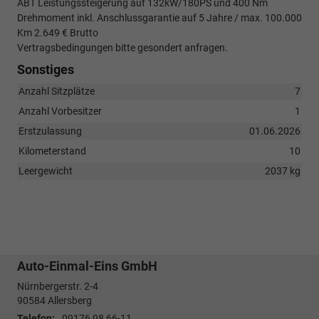
ABT Leistungssteigerung auf 132kW/180PS und 400 Nm
Drehmoment inkl. Anschlussgarantie auf 5 Jahre / max. 100.000
Km 2.649 € Brutto
Vertragsbedingungen bitte gesondert anfragen.
Sonstiges
Anzahl Sitzplätze
7
Anzahl Vorbesitzer
1
Erstzulassung
01.06.2026
Kilometerstand
10
Leergewicht
2037 kg
Auto-Einmal-Eins GmbH
Nürnbergerstr. 2-4
90584
Allersberg
Telefon:
09176 98 66-11