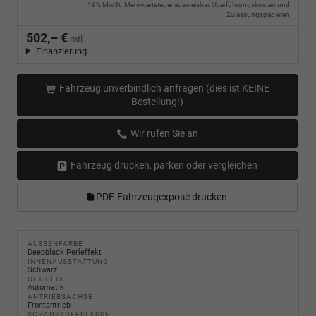
19% MwSt. Mehrwertsteuer ausweisbar, Überführungskosten und
Zulassungspapieren
502,– €
mtl.
Finanzierung
Fahrzeug unverbindlich anfragen (dies ist KEINE
Bestellung!)
Wir rufen Sie an
Fahrzeug drucken, parken oder vergleichen
PDF-Fahrzeugexposé drucken
AUSSENFARBE
Deepblack Perleffekt
INNENAUSSTATTUNG
Schwarz
GETRIEBE
Automatik
ANTRIEBSACHSE
Frontantrieb
SCHADSTOFFKLASSE