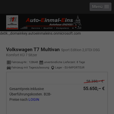
Menü
------------ Host Name : selector1._domainkey Points to address or value:
selector1-aee-de0k._domainkey.autoeinmaleins.onmicrosoft.com Host
Name : selector2._domainkey Points to address or value: selector2-aee-
de0k._domainkey.autoeinmaleins.onmicrosoft.com
Volkswagen T7 Multivan
Sport Edition 2,0TDI DSG
Komfort KÜ 7 Sitzer
Fahrzeug-Nr.:
128648
unverbindliche Lieferzeit:
8 Tage
Fahrzeug mit Tageszulassung
Lager - EU-IMPORTEUR
58.350,– €
55.650,– €
Gesamtpreis inklusive
Überführungskosten. B2B-
Preise nach
LOGIN