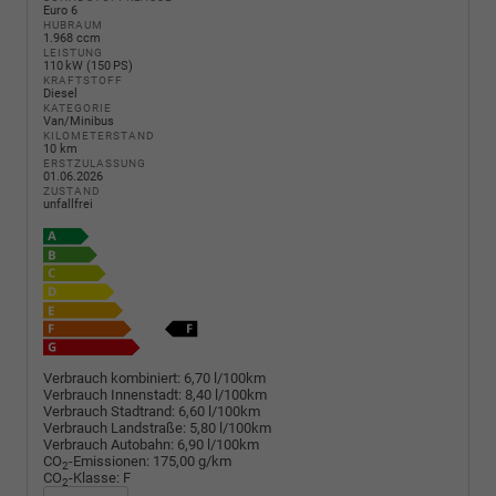
Euro 6
HUBRAUM
1.968 ccm
LEISTUNG
110 kW (150 PS)
KRAFTSTOFF
Diesel
KATEGORIE
Van/Minibus
KILOMETERSTAND
10 km
ERSTZULASSUNG
01.06.2026
ZUSTAND
unfallfrei
Verbrauch kombiniert:
6,70 l/100km
Verbrauch Innenstadt:
8,40 l/100km
Verbrauch Stadtrand:
6,60 l/100km
Verbrauch Landstraße:
5,80 l/100km
Verbrauch Autobahn:
6,90 l/100km
CO
-Emissionen:
175,00 g/km
2
CO
-Klasse:
F
2