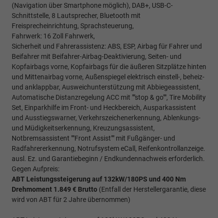
(Navigation über Smartphone möglich), DAB+, USB-C-
Schnittstelle, 8 Lautsprecher, Bluetooth mit
Freisprecheinrichtung, Sprachsteuerung,
Fahrwerk: 16 Zoll Fahrwerk,
Sicherheit und Fahrerassistenz: ABS, ESP, Airbag für Fahrer und
Beifahrer mit Beifahrer-Airbag-Deaktivierung, Seiten- und
Kopfairbags vorne, Kopfairbags für die äußeren Sitzplätze hinten
und Mittenairbag vorne, Außenspiegel elektrisch einstell-, beheiz-
und anklappbar, Ausweichunterstützung mit Abbiegeassistent,
Automatische Distanzregelung ACC mit ""stop & go"", Tire Mobility
Set, Einparkhilfe im Front- und Heckbereich, Ausparkassistent
und Ausstiegswarner, Verkehrszeichenerkennung, Ablenkungs-
und Müdigkeitserkennung, Kreuzungsassistent,
Notbremsassistent ""Front Assist"" mit Fußgänger- und
Radfahrererkennung, Notrufsystem eCall, Reifenkontrollanzeige.
ausl. Ez. und Garantiebeginn / Endkundennachweis erforderlich.
Gegen Aufpreis:
ABT Leistungssteigerung auf 132kW/180PS und 400 Nm
Drehmoment 1.849 € Brutto
(Entfall der Herstellergarantie, diese
wird von ABT für 2 Jahre übernommen)