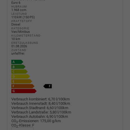
Euro 6
HUBRAUM
1.968 ccm
LEISTUNG
110 kW (150 PS)
KRAFTSTOFF
Diesel
KATEGORIE
Van/Minibus
KILOMETERSTAND
10 km
ERSTZULASSUNG
01.08.2026
ZUSTAND
unfallfrei
Verbrauch kombiniert:
6,70 l/100km
Verbrauch Innenstadt:
8,40 l/100km
Verbrauch Stadtrand:
6,60 l/100km
Verbrauch Landstraße:
5,80 l/100km
Verbrauch Autobahn:
6,90 l/100km
CO
-Emissionen:
175,00 g/km
2
CO
-Klasse:
F
2