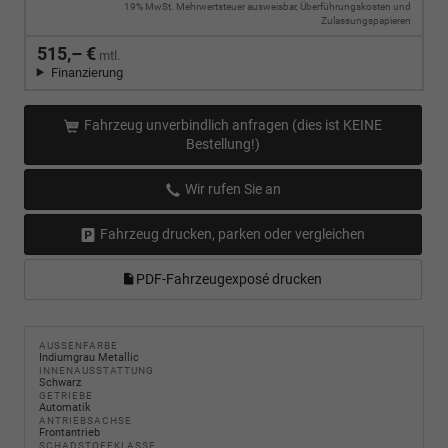
19% MwSt. Mehrwertsteuer ausweisbar, Überführungskosten und
Zulassungspapieren
515,– €
mtl.
Finanzierung
Fahrzeug unverbindlich anfragen (dies ist KEINE
Bestellung!)
Wir rufen Sie an
Fahrzeug drucken, parken oder vergleichen
PDF-Fahrzeugexposé drucken
AUSSENFARBE
Indiumgrau Metallic
INNENAUSSTATTUNG
Schwarz
GETRIEBE
Automatik
ANTRIEBSACHSE
Frontantrieb
SCHADSTOFFKLASSE