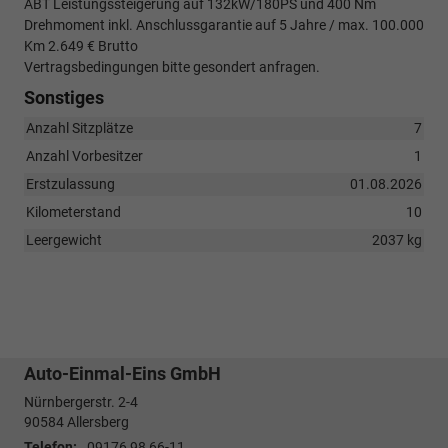
ABT Leistungssteigerung auf 132kW/180PS und 400 Nm
Drehmoment inkl. Anschlussgarantie auf 5 Jahre / max. 100.000
Km 2.649 € Brutto
Vertragsbedingungen bitte gesondert anfragen.
Sonstiges
Anzahl Sitzplätze
7
Anzahl Vorbesitzer
1
Erstzulassung
01.08.2026
Kilometerstand
10
Leergewicht
2037 kg
Auto-Einmal-Eins GmbH
Nürnbergerstr. 2-4
90584
Allersberg
Telefon:
09176 98 66-11