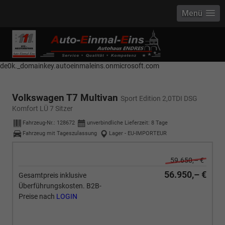
Menü
------------ Host Name : selector1._domainkey Points to address or value:
selector1-aee-de0k._domainkey.autoeinmaleins.onmicrosoft.com Host
Name : selector2._domainkey Points to address or value: selector2-aee-
de0k._domainkey.autoeinmaleins.onmicrosoft.com
Volkswagen T7 Multivan
Sport Edition 2,0TDI DSG
Komfort LÜ 7 Sitzer
Fahrzeug-Nr.:
128672
unverbindliche Lieferzeit:
8 Tage
Fahrzeug mit Tageszulassung
Lager - EU-IMPORTEUR
59.650,– €
56.950,– €
Gesamtpreis inklusive
Überführungskosten. B2B-
Preise nach
LOGIN