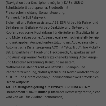
(Navigation über Smartphone möglich), DAB+, USB-C-
Schnittstelle, 8 Lautsprecher, Bluetooth mit
Freisprecheinrichtung, Sprachsteuerung,
Fahrwerk: 16 Zoll Fahrwerk,
Sicherheit und Fahrerassistenz: ABS, ESP, Airbag für Fahrer und
Beifahrer mit Beifahrer-Airbag-Deaktivierung, Seiten- und
Kopfairbags vorne, Kopfairbags für die äußeren Sitzplätze hinten
und Mittenairbag vorne, Außenspiegel elektrisch einstell-, beheiz-
und anklappbar, Ausweichunterstützung mit Abbiegeassistent,
Automatische Distanzregelung ACC mit ""stop & go"", Tire Mobility
Set, Einparkhilfe im Front- und Heckbereich, Ausparkassistent
und Ausstiegswarner, Verkehrszeichenerkennung, Ablenkungs-
und Müdigkeitserkennung, Kreuzungsassistent,
Notbremsassistent ""Front Assist"" mit Fußgänger- und
Radfahrererkennung, Notrufsystem eCall, Reifenkontrollanzeige.
ausl. Ez. und Garantiebeginn / Endkundennachweis erforderlich.
Gegen Aufpreis:
ABT Leistungssteigerung auf 132kW/180PS und 400 Nm
Drehmoment 1.849 € Brutto
(Entfall der Herstellergarantie, diese
wird von ABT für 2 Jahre übernommen)