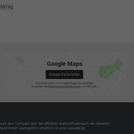
2037 kg
Google Maps
Google Karte laden
Die Karte wird von Google Maps eingebettet.
Es gelten die
Datenschutzerklärungen
von Google.
dem 'Leitfaden über den offiziellen Kraftstoffverbrauch, die offiziellen
and GmbH' unentgeltlich erhältlich ist unter www.dat.de.