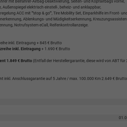
ahrer mit Beifahrer-Airbag-Deaktivierung, Seiten- und Kopfairbags vorne,
 Außenspiegel elektrisch einstell-, beheiz- und anklappbar,
lung ACC mit ""stop & go"", Tire Mobility Set, Einparkhilfe im Front- un
enerkennung, Ablenkungs- und Müdigkeitserkennung, Kreuzungsassisten
ennung, Notrufsystem eCall, Reifenkontrollanzeige.
reihe inkl. Eintragung + 845 € Brutto
tzreihe inkl. Eintragung
+ 1.690 € Brutto
t 1.849 € Brutto
(Entfall der Herstellergarantie, diese wird von ABT für
nkl. Anschlussgarantie auf 5 Jahre / max. 100.000 Km 2.649 € Brutto
01.