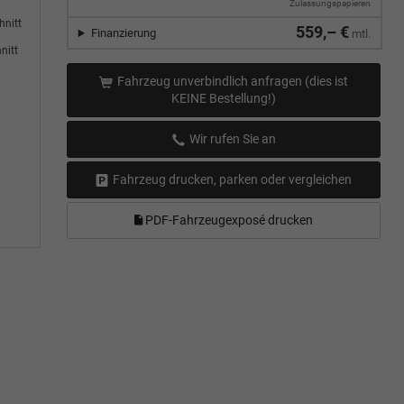
Zulassungspapieren
hnitt
559,– €
Finanzierung
mtl.
nitt
Fahrzeug unverbindlich anfragen (dies ist
KEINE Bestellung!)
Wir rufen Sie an
Fahrzeug drucken, parken oder vergleichen
PDF-Fahrzeugexposé drucken