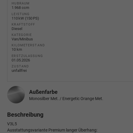
HUBRAUM
1.968 ccm
LEISTUNG
110 kW (150 PS)
KRAFTSTOFF
Diesel
KATEGORIE
Van/Minibus
KILOMETERSTAND
10 km
ERSTZULASSUNG
01.05.2026
ZUSTAND
unfallfrei
Außenfarbe
Monosilber Met. / Energetic Orange Met.
Beschreibung
V3L5
Ausstattungsvariante Premium langer Überhang: