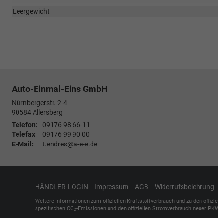
Leergewicht
Auto-Einmal-Eins GmbH
Nürnbergerstr. 2-4
90584
Allersberg
Telefon:
09176 98 66-11
Telefax:
09176 99 90 00
E-Mail:
t.endres@a-e-e.de
HÄNDLER-LOGIN
Impressum
AGB
Widerrufsbelehrung
Weitere Informationen zum offiziellen Kraftstoffverbrauch und zu den offizi
spezifischen CO
-Emissionen und den offiziellen Stromverbrauch neuer PKW
2