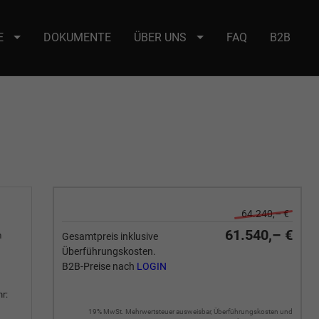
E
DOKUMENTE
ÜBER UNS
FAQ
B2B
e : selector2._domainkey Points to address or value: selector2-aee-
64.240,– €
61.540,– €
m
Gesamtpreis inklusive
Überführungskosten.
B2B-Preise nach
LOGIN
r:
19% MwSt. Mehrwertsteuer ausweisbar, Überführungskosten und