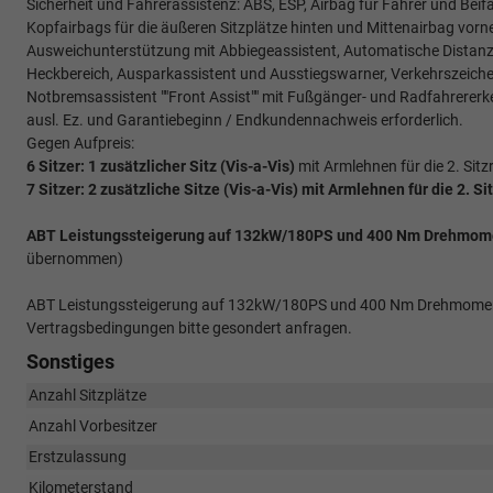
Sicherheit und Fahrerassistenz: ABS, ESP, Airbag für Fahrer und Beif
Kopfairbags für die äußeren Sitzplätze hinten und Mittenairbag vorne,
Ausweichunterstützung mit Abbiegeassistent, Automatische Distanzrege
Heckbereich, Ausparkassistent und Ausstiegswarner, Verkehrszeich
Notbremsassistent ""Front Assist"" mit Fußgänger- und Radfahrererk
ausl. Ez. und Garantiebeginn / Endkundennachweis erforderlich.
Gegen Aufpreis:
6 Sitzer: 1 zusätzlicher Sitz (
Vis-a-Vis)
mit Armlehnen für die 2. Sitz
7 Sitzer: 2 zusätzliche Sitze (
Vis-a-Vis)
mit Armlehnen für die 2. Si
ABT Leistungssteigerung auf 132kW/180PS und 400 Nm Drehmomen
übernommen)
ABT Leistungssteigerung auf 132kW/180PS und 400 Nm Drehmoment i
Vertragsbedingungen bitte gesondert anfragen.
Sonstiges
Anzahl Sitzplätze
Anzahl Vorbesitzer
Erstzulassung
Kilometerstand