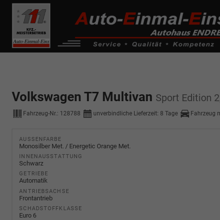
------------ Host Name : selector1._domainkey Points to address or valu
de0k._domainkey.autoeinmaleins.onmicrosoft.com
Volkswagen T7 Multivan
Sport Edition 
Fahrzeug-Nr.:
128788
unverbindliche Lieferzeit:
8 Tage
Fahrzeug 
AUSSENFARBE
Monosilber Met. / Energetic Orange Met.
INNENAUSSTATTUNG
Schwarz
GETRIEBE
Automatik
ANTRIEBSACHSE
Frontantrieb
SCHADSTOFFKLASSE
Euro 6