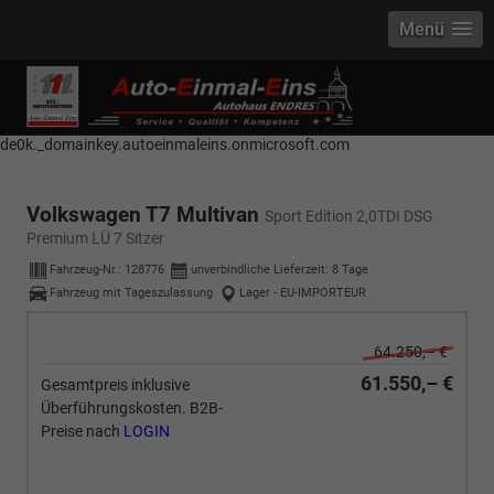
Menü
------------ Host Name : selector1._domainkey Points to address or value:
selector1-aee-de0k._domainkey.autoeinmaleins.onmicrosoft.com Host
Name : selector2._domainkey Points to address or value: selector2-aee-
de0k._domainkey.autoeinmaleins.onmicrosoft.com
Volkswagen T7 Multivan
Sport Edition 2,0TDI DSG
Premium LÜ 7 Sitzer
Fahrzeug-Nr.:
128776
unverbindliche Lieferzeit:
8 Tage
Fahrzeug mit Tageszulassung
Lager - EU-IMPORTEUR
64.250,– €
61.550,– €
Gesamtpreis inklusive
Überführungskosten. B2B-
Preise nach
LOGIN