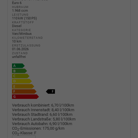
Euro 6
HUBRAUM
1.968 ccm
LEISTUNG
110 kW (150 PS)
KRAFTSTOFF
Diesel
KATEGORIE
Van/Minibus
KILOMETERSTAND
10 km
ERSTZULASSUNG
01.06.2026
ZUSTAND
unfallfrei
Verbrauch kombiniert:
6,70 l/100km
Verbrauch Innenstadt:
8,40 l/100km
Verbrauch Stadtrand:
6,60 l/100km
Verbrauch Landstraße:
5,80 l/100km
Verbrauch Autobahn:
6,90 l/100km
CO
-Emissionen:
175,00 g/km
2
CO
-Klasse:
F
2