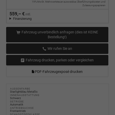
19% MwSt. Mehrwertsteuer ausweisbar, Überführungskosten und
Zulassungspapieren
559,– €
mtl.
Finanzierung
Fahrzeug unverbindlich anfragen (dies ist KEINE
Bestellung!)
Wir rufen Sie an
Fahrzeug drucken, parken oder vergleichen
PDF-Fahrzeugexposé drucken
AUSSENFARBE
Starlightblau Metallic
INNENAUSSTATTUNG
Schwarz
GETRIEBE
Automatik
ANTRIEBSACHSE
Frontantrieb
SCHADSTOFFKLASSE