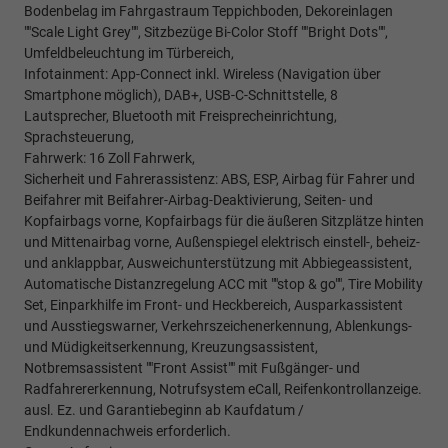
Bodenbelag im Fahrgastraum Teppichboden, Dekoreinlagen
""Scale Light Grey"", Sitzbezüge Bi-Color Stoff ""Bright Dots"",
Umfeldbeleuchtung im Türbereich,
Infotainment: App-Connect inkl. Wireless (Navigation über
Smartphone möglich), DAB+, USB-C-Schnittstelle, 8
Lautsprecher, Bluetooth mit Freisprecheinrichtung,
Sprachsteuerung,
Fahrwerk: 16 Zoll Fahrwerk,
Sicherheit und Fahrerassistenz: ABS, ESP, Airbag für Fahrer und
Beifahrer mit Beifahrer-Airbag-Deaktivierung, Seiten- und
Kopfairbags vorne, Kopfairbags für die äußeren Sitzplätze hinten
und Mittenairbag vorne, Außenspiegel elektrisch einstell-, beheiz-
und anklappbar, Ausweichunterstützung mit Abbiegeassistent,
Automatische Distanzregelung ACC mit ""stop & go"", Tire Mobility
Set, Einparkhilfe im Front- und Heckbereich, Ausparkassistent
und Ausstiegswarner, Verkehrszeichenerkennung, Ablenkungs-
und Müdigkeitserkennung, Kreuzungsassistent,
Notbremsassistent ""Front Assist"" mit Fußgänger- und
Radfahrererkennung, Notrufsystem eCall, Reifenkontrollanzeige.
ausl. Ez. und Garantiebeginn ab Kaufdatum /
Endkundennachweis erforderlich.