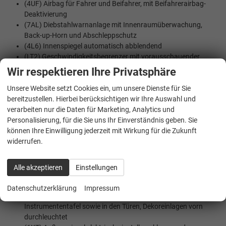
(4UF) Airbag für Fahrer und Beifahrer, mit Beifahrerairbag-
Deaktivierung
(7AL) Diebstahlwarnanlage mit Innenraumüberwachung,
Back-up-Horn und Abschleppschutz
(4L6) Innenspiegel automatisch abblendend
(LT2) Geschwindigkeitsbegrenzer mit vorausschauender
Regelung
Wir respektieren Ihre Privatsphäre
(UH2) Elektronische Parkbremse inkl. Auto-Hold-Funktion
Unsere Website setzt Cookies ein, um unsere Dienste für Sie
(6C4) Kopf- und Seitenairbags vorn und hinten, Center-
bereitzustellen. Hierbei berücksichtigen wir Ihre Auswahl und
Airbag
verarbeiten nur die Daten für Marketing, Analytics und
(8J5) Notbremsassistent ""Front Assist"" mit Fußgänger- und
Personalisierung, für die Sie uns Ihr Einverständnis geben. Sie
Radfahrererkennung
können Ihre Einwilligung jederzeit mit Wirkung für die Zukunft
(NZ4) Notruf Service
widerrufen.
(7L6) Start-Stopp Automatik
(8N6) Regensensor
(8A5) Parkassistent ""Park Assist Pro"", inkl. Einparkhilfe
Alle akzeptieren
Einstellungen
INNENAUSSTATTUNG UND KOMFORT:
Datenschutzerklärung
Impressum
(QQ9) Ambientebeleuchtung 30-farbig, in der
Instrumententafel sowie in den Türen, Dekoreinlagen vorn
durchleuchtet