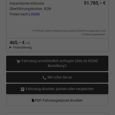
51.785,– €
Gesamtpreis inklusive
Überführungskosten. B2B-
Preise nach
LOGIN
19% MwSt. Mehrwertsteuer ausweisbar, Überführungskosten und
Zulassungspapieren
465,– €
mtl.
Finanzierung
Fahrzeug unverbindlich anfragen (dies ist KEINE
Bestellung!)
Wir rufen Sie an
Fahrzeug drucken, parken oder vergleichen
PDF-Fahrzeugexposé drucken