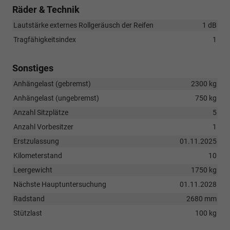
Räder & Technik
Lautstärke externes Rollgeräusch der Reifen
1 dB
Tragfähigkeitsindex
1
Sonstiges
Anhängelast (gebremst)
2300 kg
Anhängelast (ungebremst)
750 kg
Anzahl Sitzplätze
5
Anzahl Vorbesitzer
1
Erstzulassung
01.11.2025
Kilometerstand
10
Leergewicht
1750 kg
Nächste Hauptuntersuchung
01.11.2028
Radstand
2680 mm
Stützlast
100 kg