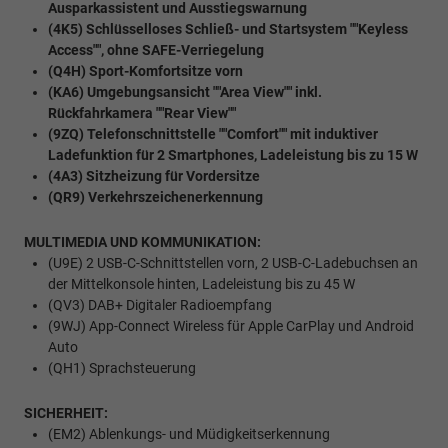
Ausparkassistent und Ausstiegswarnung
(4K5) Schlüsselloses Schließ- und Startsystem ""Keyless
Access"", ohne SAFE-Verriegelung
(Q4H) Sport-Komfortsitze vorn
(KA6) Umgebungsansicht ""Area View"" inkl.
Rückfahrkamera ""Rear View""
(9ZQ) Telefonschnittstelle ""Comfort"" mit induktiver
Ladefunktion für 2 Smartphones, Ladeleistung bis zu 15 W
(4A3) Sitzheizung für Vordersitze
(QR9) Verkehrszeichenerkennung
MULTIMEDIA UND KOMMUNIKATION:
(U9E) 2 USB-C-Schnittstellen vorn, 2 USB-C-Ladebuchsen an
der Mittelkonsole hinten, Ladeleistung bis zu 45 W
(QV3) DAB+ Digitaler Radioempfang
(9WJ) App-Connect Wireless für Apple CarPlay und Android
Auto
(QH1) Sprachsteuerung
SICHERHEIT:
(EM2) Ablenkungs- und Müdigkeitserkennung