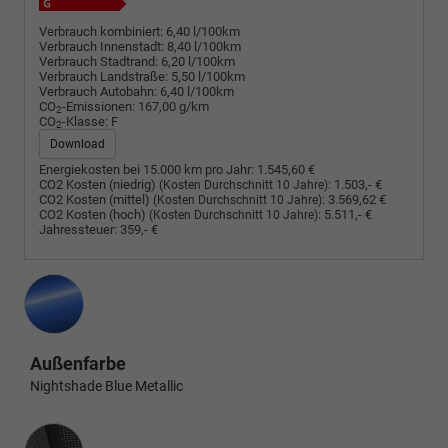
Verbrauch kombiniert:
6,40 l/100km
Verbrauch Innenstadt:
8,40 l/100km
Verbrauch Stadtrand:
6,20 l/100km
Verbrauch Landstraße:
5,50 l/100km
Verbrauch Autobahn:
6,40 l/100km
CO
-Emissionen:
167,00 g/km
2
CO
-Klasse:
F
2
Download
Energiekosten bei 15.000 km pro Jahr:
1.545,60 €
CO2 Kosten (niedrig)
:
1.503,- €
(Kosten Durchschnitt 10 Jahre)
CO2 Kosten (mittel)
:
3.569,62 €
(Kosten Durchschnitt 10 Jahre)
CO2 Kosten (hoch)
:
5.511,- €
(Kosten Durchschnitt 10 Jahre)
Jahressteuer:
359,- €
Außenfarbe
Nightshade Blue Metallic
Innenausstattung