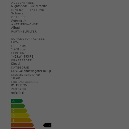
AUSSENFARBE
Nightshade Blue Metallic
INNENAUSSTATTUNG
Schwarz
GETRIEBE
Automatik
ANTRIEBSACHSE
Allrad
PARTIKELFILTER
1
SCHADSTOFFKLASSE
Euro 6
HUBRAUM
1.968 ccm
LEISTUNG
142 kW (193 PS)
KRAFTSTOFF
Diesel
KATEGORIE
SUV/Geländewagen/Pickup
KILOMETERSTAND
10 km
ERSTZULASSUNG
01.11.2025
ZUSTAND
unfallfrei