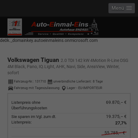
Menü
------------ Host Name : selector1._domainkey Points to address or value:
selector1-aee-de0k._domainkey.autoeinmaleins.onmicrosoft.com Host
Name : selector2._domainkey Points to address or value: selector2-aee-
de0k._domainkey.autoeinmaleins.onmicrosoft.com
Volkswagen Tiguan
2.0 TDI 142 kW 4Motion R-Line DSG
4M Black, Pano, IQ.Light, AHK, Navi, Side, AreaView, Winter,
sofort
Fahrzeug-Nr.:
131710
unverbindliche Lieferzeit:
8 Tage
Fahrzeug mit Tageszulassung
Lager - EU-IMPORTEUR
69.870,– €
Listenpreis ohne
Überführungskosten
19.375,– €
Sie sparen im Vgl. zum dt.
Listenpreis:
27,7%
55.785,– €