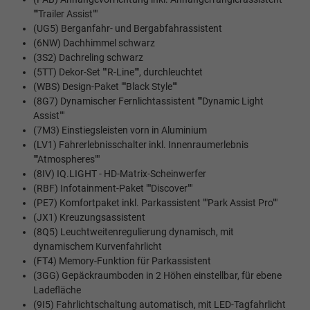
""Trailer Assist""
(UG5) Berganfahr- und Bergabfahrassistent
(6NW) Dachhimmel schwarz
(3S2) Dachreling schwarz
(5TT) Dekor-Set ""R-Line"", durchleuchtet
(WBS) Design-Paket ""Black Style""
(8G7) Dynamischer Fernlichtassistent ""Dynamic Light
Assist""
(7M3) Einstiegsleisten vorn in Aluminium
(LV1) Fahrerlebnisschalter inkl. Innenraumerlebnis
""Atmospheres""
(8IV) IQ.LIGHT - HD-Matrix-Scheinwerfer
(RBF) Infotainment-Paket ""Discover""
(PE7) Komfortpaket inkl. Parkassistent ""Park Assist Pro""
(JX1) Kreuzungsassistent
(8Q5) Leuchtweitenregulierung dynamisch, mit
dynamischem Kurvenfahrlicht
(FT4) Memory-Funktion für Parkassistent
(3GG) Gepäckraumboden in 2 Höhen einstellbar, für ebene
Ladefläche
(9I5) Fahrlichtschaltung automatisch, mit LED-Tagfahrlicht