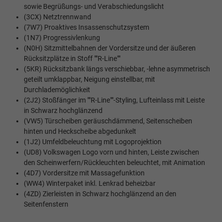
sowie Begrüßungs- und Verabschiedungslicht
(3CX) Netztrennwand
(7W7) Proaktives Insassenschutzsystem
(1N7) Progressivlenkung
(N0H) Sitzmittelbahnen der Vordersitze und der äußeren
Rücksitzplätze in Stoff ""R-Line""
(5KR) Rücksitzbank längs verschiebbar, -lehne asymmetrisch
geteilt umklappbar, Neigung einstellbar, mit
Durchlademöglichkeit
(2J2) Stoßfänger im ""R-Line""-Styling, Lufteinlass mit Leiste
in Schwarz hochglänzend
(VW5) Türscheiben geräuschdämmend, Seitenscheiben
hinten und Heckscheibe abgedunkelt
(1J2) Umfeldbeleuchtung mit Logoprojektion
(UD8) Volkswagen Logo vorn und hinten, Leiste zwischen
den Scheinwerfern/Rückleuchten beleuchtet, mit Animation
(4D7) Vordersitze mit Massagefunktion
(WW4) Winterpaket inkl. Lenkrad beheizbar
(4ZD) Zierleisten in Schwarz hochglänzend an den
Seitenfenstern