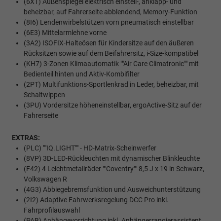
(6XT) Außenspiegel elektrisch einstell-, anklapp- und
beheizbar, auf Fahrerseite abblendend, Memory-Funktion
(8I6) Lendenwirbelstützen vorn pneumatisch einstellbar
(6E3) Mittelarmlehne vorne
(3A2) ISOFIX-Halteösen für Kindersitze auf den äußeren
Rücksitzen sowie auf dem Beifahrersitz, i-Size-kompatibel
(KH7) 3-Zonen Klimaautomatik ""Air Care Climatronic"" mit
Bedienteil hinten und Aktiv-Kombifilter
(2PT) Multifunktions-Sportlenkrad in Leder, beheizbar, mit
Schaltwippen
(3PU) Vordersitze höheneinstellbar, ergoActive-Sitz auf der
Fahrerseite
EXTRAS:
(PLC) ""IQ.LIGHT"" - HD-Matrix-Scheinwerfer
(8VP) 3D-LED-Rückleuchten mit dynamischer Blinkleuchte
(F42) 4 Leichtmetallräder ""Coventry"" 8,5 J x 19 in Schwarz,
Volkswagen R
(4G3) Abbiegebremsfunktion und Ausweichunterstützung
(2I2) Adaptive Fahrwerksregelung DCC Pro inkl.
Fahrprofilauswahl
(PAB) Anhängevorrichtung inkl. Anhängerrangierassistent