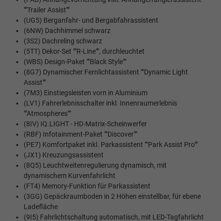
""Trailer Assist""
(UG5) Berganfahr- und Bergabfahrassistent
(6NW) Dachhimmel schwarz
(3S2) Dachreling schwarz
(5TT) Dekor-Set ""R-Line"", durchleuchtet
(WBS) Design-Paket ""Black Style""
(8G7) Dynamischer Fernlichtassistent ""Dynamic Light
Assist""
(7M3) Einstiegsleisten vorn in Aluminium
(LV1) Fahrerlebnisschalter inkl. Innenraumerlebnis
""Atmospheres""
(8IV) IQ.LIGHT - HD-Matrix-Scheinwerfer
(RBF) Infotainment-Paket ""Discover""
(PE7) Komfortpaket inkl. Parkassistent ""Park Assist Pro""
(JX1) Kreuzungsassistent
(8Q5) Leuchtweitenregulierung dynamisch, mit
dynamischem Kurvenfahrlicht
(FT4) Memory-Funktion für Parkassistent
(3GG) Gepäckraumboden in 2 Höhen einstellbar, für ebene
Ladefläche
(9I5) Fahrlichtschaltung automatisch, mit LED-Tagfahrlicht