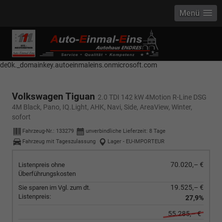
Menü
------------ Host Name : selector1._domainkey Points to address or value:
selector1-aee-de0k._domainkey.autoeinmaleins.onmicrosoft.com Host
Name : selector2._domainkey Points to address or value: selector2-aee-
de0k._domainkey.autoeinmaleins.onmicrosoft.com
Volkswagen Tiguan
2.0 TDI 142 kW 4Motion R-Line DSG
4M Black, Pano, IQ.Light, AHK, Navi, Side, AreaView, Winter,
sofort
Fahrzeug-Nr.:
133279
unverbindliche Lieferzeit:
8 Tage
Fahrzeug mit Tageszulassung
Lager - EU-IMPORTEUR
70.020,– €
Listenpreis ohne
Überführungskosten
19.525,– €
Sie sparen im Vgl. zum dt.
Listenpreis:
27,9%
55.285,– €