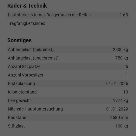
Räder & Technik
Lautstärke externes Rollgeräusch der Reifen
1 dB
Tragfähigkeitsindex
1
Sonstiges
Anhängelast (gebremst)
2300 kg
Anhängelast (ungebremst)
750 kg
Anzahl Sitzplätze
5
Anzahl Vorbesitzer
1
Erstzulassung
01.01.2026
Kilometerstand
10
Leergewicht
1774 kg
Nächste Hauptuntersuchung
01.01.2029
Radstand
2680 mm
Stützlast
100 kg