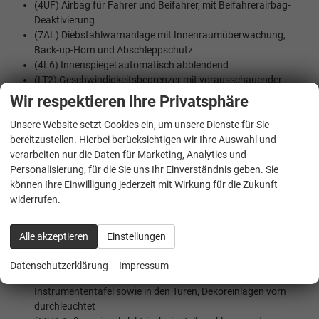
(4UF) Airbag für Fahrer und Beifahrer, mit Beifahrerairbag-
Deaktivierung
(7AL) Diebstahlwarnanlage mit Innenraumüberwachung,
Back-up-Horn und Abschleppschutz
(4L6) Innenspiegel automatisch abblendend
(LT2) Geschwindigkeitsbegrenzer mit vorausschauender
Regelung
Wir respektieren Ihre Privatsphäre
(UH2) Elektronische Parkbremse inkl. Auto-Hold-Funktion
Unsere Website setzt Cookies ein, um unsere Dienste für Sie
(6C4) Kopf- und Seitenairbags vorn und hinten, Center-
bereitzustellen. Hierbei berücksichtigen wir Ihre Auswahl und
Airbag
verarbeiten nur die Daten für Marketing, Analytics und
(8J5) Notbremsassistent ""Front Assist"" mit Fußgänger- und
Personalisierung, für die Sie uns Ihr Einverständnis geben. Sie
Radfahrererkennung
können Ihre Einwilligung jederzeit mit Wirkung für die Zukunft
(NZ4) Notruf Service
widerrufen.
(7L6) Start-Stopp Automatik
(8N6) Regensensor
(8A5) Parkassistent ""Park Assist Pro"", inkl. Einparkhilfe
Alle akzeptieren
Einstellungen
INNENAUSSTATTUNG UND KOMFORT:
Datenschutzerklärung
Impressum
(QQ9) Ambientebeleuchtung 30-farbig, in der
Instrumententafel sowie in den Türen, Dekoreinlagen vorn
durchleuchtet