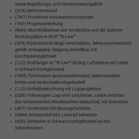
sowie Begrüßungs- und Verabschiedungslicht
(3CX) Netztrennwand
(7W7) Proaktives Insassenschutzsystem
(1N7) Progressivlenkung
(N0H) Sitzmittelbahnen der Vordersitze und der äußeren
Rücksitzplätze in Stoff ""R-Line""
(5KR) Rücksitzbank längs verschiebbar, -lehne asymmetrisch
geteilt umklappbar, Neigung einstellbar, mit
Durchlademöglichkeit
(2J2) Stoßfänger im ""R-Line""-Styling, Lufteinlass mit Leiste
in Schwarz hochglänzend
(VW5) Türscheiben geräuschdämmend, Seitenscheiben
hinten und Heckscheibe abgedunkelt
(1J2) Umfeldbeleuchtung mit Logoprojektion
(UD8) Volkswagen Logo vorn und hinten, Leiste zwischen
den Scheinwerfern/Rückleuchten beleuchtet, mit Animation
(4D7) Vordersitze mit Massagefunktion
(WW4) Winterpaket inkl. Lenkrad beheizbar
(4ZD) Zierleisten in Schwarz hochglänzend an den
Seitenfenstern