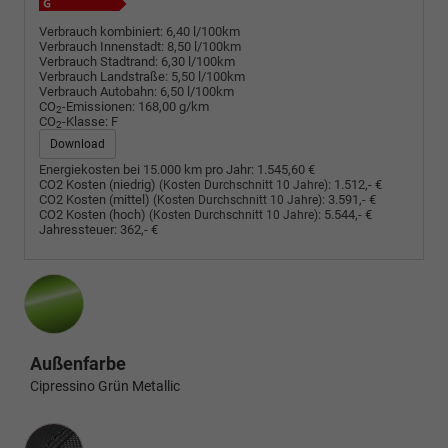
Verbrauch kombiniert:
6,40 l/100km
Verbrauch Innenstadt:
8,50 l/100km
Verbrauch Stadtrand:
6,30 l/100km
Verbrauch Landstraße:
5,50 l/100km
Verbrauch Autobahn:
6,50 l/100km
CO
-Emissionen:
168,00 g/km
2
CO
-Klasse:
F
2
Download
Energiekosten bei 15.000 km pro Jahr:
1.545,60 €
CO2 Kosten (niedrig)
:
1.512,- €
(Kosten Durchschnitt 10 Jahre)
CO2 Kosten (mittel)
:
3.591,- €
(Kosten Durchschnitt 10 Jahre)
CO2 Kosten (hoch)
:
5.544,- €
(Kosten Durchschnitt 10 Jahre)
Jahressteuer:
362,- €
Außenfarbe
Cipressino Grün Metallic
Innenausstattung