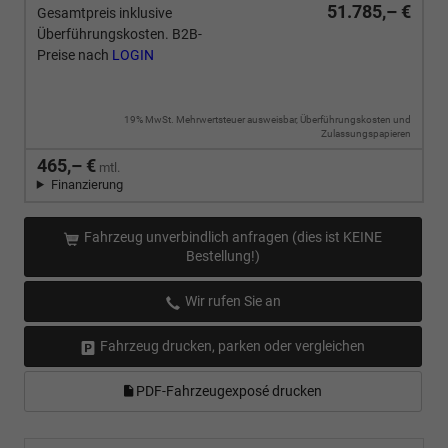
51.785,– €
Gesamtpreis inklusive
Überführungskosten. B2B-
Preise nach
LOGIN
19% MwSt. Mehrwertsteuer ausweisbar, Überführungskosten und
Zulassungspapieren
465,– €
mtl.
Finanzierung
Fahrzeug unverbindlich anfragen (dies ist KEINE
Bestellung!)
Wir rufen Sie an
Fahrzeug drucken, parken oder vergleichen
PDF-Fahrzeugexposé drucken