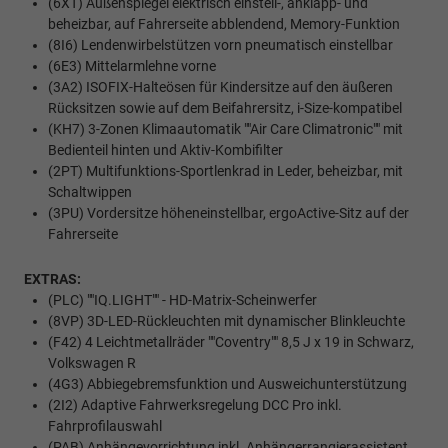
(6XT) Außenspiegel elektrisch einstell-, anklapp- und
beheizbar, auf Fahrerseite abblendend, Memory-Funktion
(8I6) Lendenwirbelstützen vorn pneumatisch einstellbar
(6E3) Mittelarmlehne vorne
(3A2) ISOFIX-Halteösen für Kindersitze auf den äußeren
Rücksitzen sowie auf dem Beifahrersitz, i-Size-kompatibel
(KH7) 3-Zonen Klimaautomatik ""Air Care Climatronic"" mit
Bedienteil hinten und Aktiv-Kombifilter
(2PT) Multifunktions-Sportlenkrad in Leder, beheizbar, mit
Schaltwippen
(3PU) Vordersitze höheneinstellbar, ergoActive-Sitz auf der
Fahrerseite
EXTRAS:
(PLC) ""IQ.LIGHT"" - HD-Matrix-Scheinwerfer
(8VP) 3D-LED-Rückleuchten mit dynamischer Blinkleuchte
(F42) 4 Leichtmetallräder ""Coventry"" 8,5 J x 19 in Schwarz,
Volkswagen R
(4G3) Abbiegebremsfunktion und Ausweichunterstützung
(2I2) Adaptive Fahrwerksregelung DCC Pro inkl.
Fahrprofilauswahl
(PAB) Anhängevorrichtung inkl. Anhängerrangierassistent