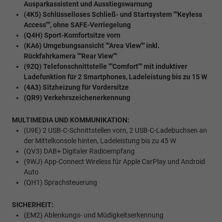
Ausparkassistent und Ausstiegswarnung
(4K5) Schlüsselloses Schließ- und Startsystem ""Keyless
Access"", ohne SAFE-Verriegelung
(Q4H) Sport-Komfortsitze vorn
(KA6) Umgebungsansicht ""Area View"" inkl.
Rückfahrkamera ""Rear View""
(9ZQ) Telefonschnittstelle ""Comfort"" mit induktiver
Ladefunktion für 2 Smartphones, Ladeleistung bis zu 15 W
(4A3) Sitzheizung für Vordersitze
(QR9) Verkehrszeichenerkennung
MULTIMEDIA UND KOMMUNIKATION:
(U9E) 2 USB-C-Schnittstellen vorn, 2 USB-C-Ladebuchsen an
der Mittelkonsole hinten, Ladeleistung bis zu 45 W
(QV3) DAB+ Digitaler Radioempfang
(9WJ) App-Connect Wireless für Apple CarPlay und Android
Auto
(QH1) Sprachsteuerung
SICHERHEIT:
(EM2) Ablenkungs- und Müdigkeitserkennung