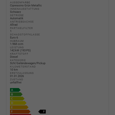
AUSSENFARBE
Cipressino Grün Metallic
INNENAUSSTATTUNG
Schwarz
GETRIEBE
Automatik
ANTRIEBSACHSE
Allrad
PARTIKELFILTER
1
SCHADSTOFFKLASSE
Euro 6
HUBRAUM
1.968 ccm
LEISTUNG
142 kW (193 PS)
KRAFTSTOFF
Diesel
KATEGORIE
SUV/Geländewagen/Pickup
KILOMETERSTAND
10 km
ERSTZULASSUNG
01.01.2026
ZUSTAND
unfallfrei