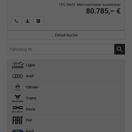
19% MwSt. Mehrwertsteuer ausweisbar
80.785,– €
Wir rufen Sie an
PDF-Fahrzeugexposé drucken
Fahrzeug drucken, parken oder vergleichen
Detail-Suche
Fahrzeug-
Nr.
Ligier
Audi
Citroën
Cupra
Dacia
Fiat
Ford