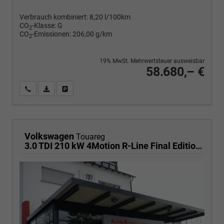
Verbrauch kombiniert:
8,20 l/100km
CO
-Klasse:
G
2
CO
-Emissionen:
206,00 g/km
2
19% MwSt. Mehrwertsteuer ausweisbar
58.680,– €
Wir rufen Sie an
PDF-Fahrzeugexposé drucken
Fahrzeug drucken, parken oder vergleichen
Volkswagen
Touareg
3.0 TDI 210 kW 4Motion R-Line Final Edition V6 Black Edition, HuD, Luft, Standheizung, Pano, Dynaudio, Leder, AHK, Navi, Side, Winter, 5 J.-Garantie