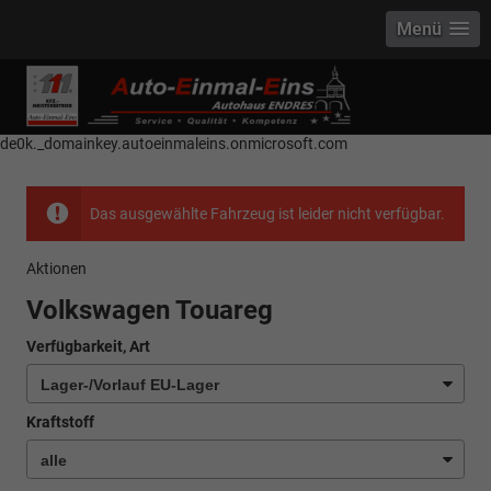
Menü
------------ Host Name : selector1._domainkey Points to address or value:
selector1-aee-de0k._domainkey.autoeinmaleins.onmicrosoft.com Host
Name : selector2._domainkey Points to address or value: selector2-aee-
de0k._domainkey.autoeinmaleins.onmicrosoft.com
Das ausgewählte Fahrzeug ist leider nicht verfügbar.
Aktionen
Volkswagen Touareg
Verfügbarkeit, Art
Kraftstoff