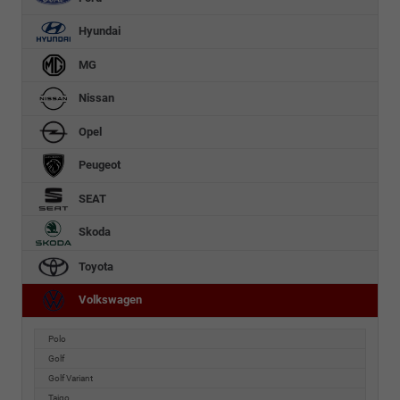
Hyundai
MG
Nissan
Opel
Peugeot
SEAT
Skoda
Toyota
Volkswagen
Polo
Golf
Golf Variant
Taigo