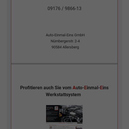
09176 / 9866-13
Auto-Einmal-Eins GmbH
Nürnbergerstr. 2-4
90584
Allersberg
Profitieren auch Sie vom
A
uto-
E
inmal-
E
ins
Werkstattsystem