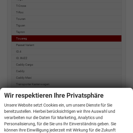
T-Cross
T-Roc
Touran
Tiguan
Tayron
Touareg
Passat Variant
ID.4
ID. BUZZ
Caddy Cargo
Caddy
Caddy Maxi
Transporter Kastenwagen
Transporter Kombi
Wir respektieren Ihre Privatsphäre
Transporter Pritsche
e-Transporter Kastenwagen
Unsere Website setzt Cookies ein, um unsere Dienste für Sie
T7 Kastenwagen
bereitzustellen. Hierbei berücksichtigen wir Ihre Auswahl und
verarbeiten nur die Daten für Marketing, Analytics und
T7 Transporter
Personalisierung, für die Sie uns Ihr Einverständnis geben. Sie
T7 Transporter Kombi
können Ihre Einwilligung jederzeit mit Wirkung für die Zukunft
T7 Caravelle