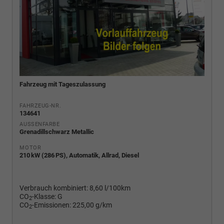
Fahrzeug mit Tageszulassung
FAHRZEUG-NR.
134641
AUSSENFARBE
Grenadillschwarz Metallic
MOTOR
210 kW (286 PS), Automatik, Allrad, Diesel
Verbrauch kombiniert:
8,60 l/100km
CO
-Klasse:
G
2
CO
-Emissionen:
225,00 g/km
2