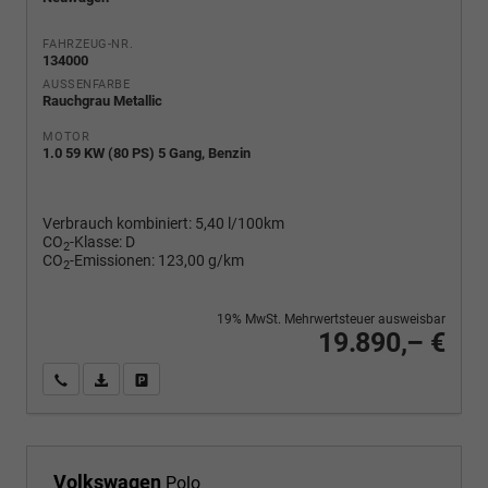
FAHRZEUG-NR.
134000
AUSSENFARBE
Rauchgrau Metallic
MOTOR
1.0 59 KW (80 PS) 5 Gang, Benzin
Verbrauch kombiniert:
5,40 l/100km
CO
-Klasse:
D
2
CO
-Emissionen:
123,00 g/km
2
19% MwSt. Mehrwertsteuer ausweisbar
19.890,– €
Wir rufen Sie an
PDF-Fahrzeugexposé drucken
Fahrzeug drucken, parken oder vergleichen
Volkswagen
Polo