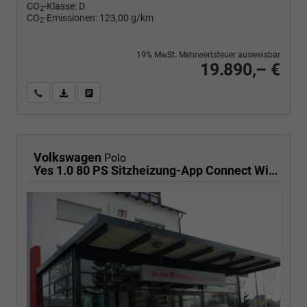
CO
-Klasse:
D
2
CO
-Emissionen:
123,00 g/km
2
19% MwSt. Mehrwertsteuer ausweisbar
19.890,– €
Wir rufen Sie an
PDF-Fahrzeugexposé drucken
Fahrzeug drucken, parken oder vergleichen
Volkswagen
Polo
Yes 1.0 80 PS Sitzheizung-App Connect Wireless-Einparkhilfe-Klima-Sofort