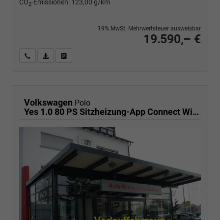
CO
-Emissionen:
123,00 g/km
2
19% MwSt. Mehrwertsteuer ausweisbar
19.590,– €
Wir rufen Sie an
PDF-Fahrzeugexposé drucken
Fahrzeug drucken, parken oder vergleichen
Volkswagen
Polo
Yes 1.0 80 PS Sitzheizung-App Connect Wireless-Einparkhilfe-Klima-Sofort