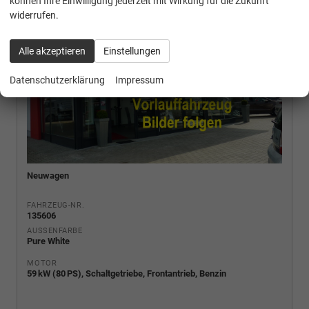
können Ihre Einwilligung jederzeit mit Wirkung für die Zukunft
widerrufen.
Alle akzeptieren
Einstellungen
Datenschutzerklärung
Impressum
Neuwagen
FAHRZEUG-NR.
135606
AUSSENFARBE
Pure White
MOTOR
59 kW (80 PS), Schaltgetriebe, Frontantrieb, Benzin