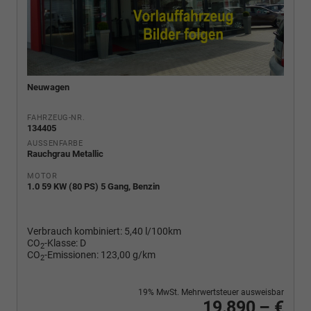
Neuwagen
FAHRZEUG-NR.
134405
AUSSENFARBE
Rauchgrau Metallic
MOTOR
1.0 59 KW (80 PS) 5 Gang, Benzin
Verbrauch kombiniert:
5,40 l/100km
CO
-Klasse:
D
2
CO
-Emissionen:
123,00 g/km
2
19% MwSt. Mehrwertsteuer ausweisbar
19.890,– €