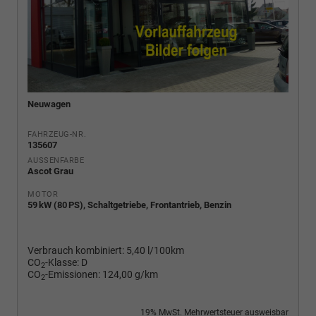
Neuwagen
FAHRZEUG-NR.
135607
AUSSENFARBE
Ascot Grau
MOTOR
59 kW (80 PS), Schaltgetriebe, Frontantrieb, Benzin
Verbrauch kombiniert:
5,40 l/100km
CO
-Klasse:
D
2
CO
-Emissionen:
124,00 g/km
2
19% MwSt. Mehrwertsteuer ausweisbar