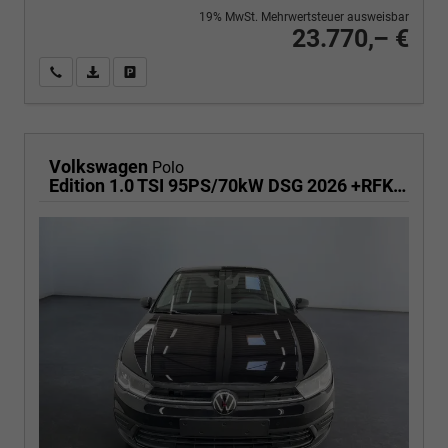
19% MwSt. Mehrwertsteuer ausweisbar
23.770,– €
Wir rufen Sie an
PDF-Fahrzeugexposé drucken
Fahrzeug drucken, parken oder vergleichen
Volkswagen
Polo
Edition 1.0 TSI 95PS/70kW DSG 2026 +RFK +Getönte Heckscheiben +TravelAssist +LED