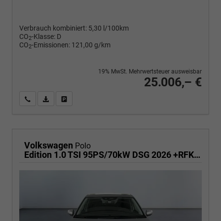
Verbrauch kombiniert:
5,30 l/100km
CO
-Klasse:
D
2
CO
-Emissionen:
121,00 g/km
2
19% MwSt. Mehrwertsteuer ausweisbar
25.006,– €
Wir rufen Sie an
PDF-Fahrzeugexposé drucken
Fahrzeug drucken, parken oder vergleichen
Volkswagen
Polo
Edition 1.0 TSI 95PS/70kW DSG 2026 +RFK +Getönte Heckscheiben +TravelAssist +LED