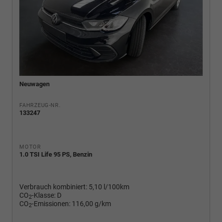
Neuwagen
FAHRZEUG-NR.
133247
MOTOR
1.0 TSI Life 95 PS, Benzin
Verbrauch kombiniert:
5,10 l/100km
CO
-Klasse:
D
2
CO
-Emissionen:
116,00 g/km
2