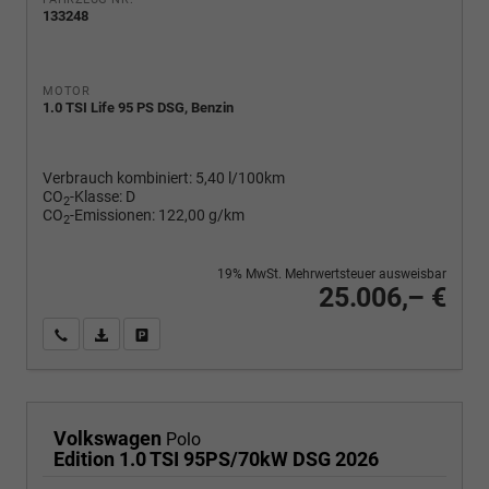
133248
MOTOR
1.0 TSI Life 95 PS DSG, Benzin
Verbrauch kombiniert:
5,40 l/100km
CO
-Klasse:
D
2
CO
-Emissionen:
122,00 g/km
2
19% MwSt. Mehrwertsteuer ausweisbar
25.006,– €
Wir rufen Sie an
PDF-Fahrzeugexposé drucken
Fahrzeug drucken, parken oder vergleichen
Volkswagen
Polo
Edition 1.0 TSI 95PS/70kW DSG 2026