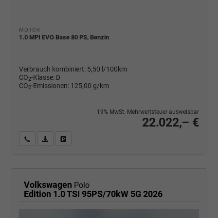
MOTOR
1.0 MPI EVO Base 80 PS, Benzin
Verbrauch kombiniert:
5,50 l/100km
CO
-Klasse:
D
2
CO
-Emissionen:
125,00 g/km
2
19% MwSt. Mehrwertsteuer ausweisbar
22.022,– €
Wir rufen Sie an
PDF-Fahrzeugexposé drucken
Fahrzeug drucken, parken oder vergleichen
Volkswagen
Polo
Edition 1.0 TSI 95PS/70kW 5G 2026