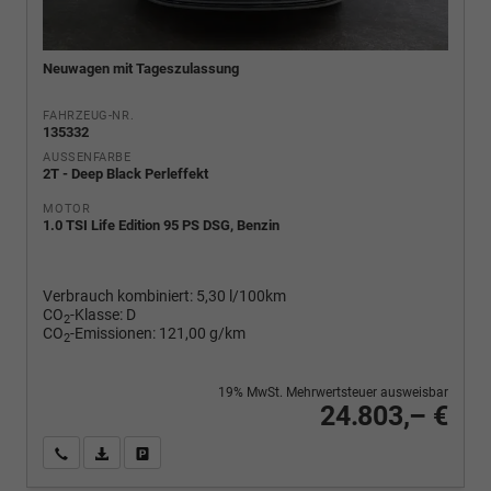
Neuwagen mit Tageszulassung
FAHRZEUG-NR.
135332
AUSSENFARBE
2T - Deep Black Perleffekt
MOTOR
1.0 TSI Life Edition 95 PS DSG, Benzin
Verbrauch kombiniert:
5,30 l/100km
CO
-Klasse:
D
2
CO
-Emissionen:
121,00 g/km
2
19% MwSt. Mehrwertsteuer ausweisbar
24.803,– €
Wir rufen Sie an
PDF-Fahrzeugexposé drucken
Fahrzeug drucken, parken oder vergleichen