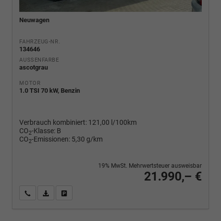
Neuwagen
FAHRZEUG-NR.
134646
AUSSENFARBE
ascotgrau
MOTOR
1.0 TSI 70 kW, Benzin
Verbrauch kombiniert:
121,00 l/100km
CO
-Klasse:
B
2
CO
-Emissionen:
5,30 g/km
2
19% MwSt. Mehrwertsteuer ausweisbar
21.990,– €
Wir rufen Sie an
PDF-Fahrzeugexposé drucken
Fahrzeug drucken, parken oder vergleichen