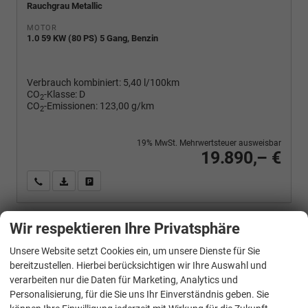
Rauchgrau Metallic
MOTOR
1.0 59 KW (80 PS) 5 Gang, Benzin
Verbrauch kombiniert:
5,40 l/100km
CO
-Klasse:
D
2
CO
-Emissionen:
123,00 g/km
2
19% MwSt. Mehrwertsteuer ausweisbar
19.890,– €
Wir rufen Sie an
PDF-Fahrzeugexposé drucken
Fahrzeug drucken, parken oder vergleichen
Wir respektieren Ihre Privatsphäre
Volkswagen
Polo
Unsere Website setzt Cookies ein, um unsere Dienste für Sie
Basis 1.0 MPI Life, Park, Winterpaket, App-Connect, sofort
bereitzustellen. Hierbei berücksichtigen wir Ihre Auswahl und
verarbeiten nur die Daten für Marketing, Analytics und
Personalisierung, für die Sie uns Ihr Einverständnis geben. Sie