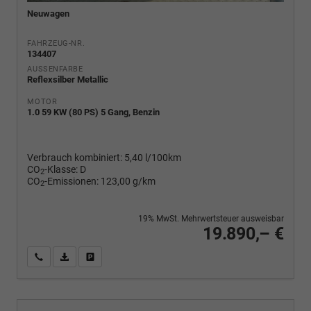
Neuwagen
FAHRZEUG-NR.
134407
AUSSENFARBE
Reflexsilber Metallic
MOTOR
1.0 59 KW (80 PS) 5 Gang, Benzin
Verbrauch kombiniert:
5,40 l/100km
CO
-Klasse:
D
2
CO
-Emissionen:
123,00 g/km
2
19% MwSt. Mehrwertsteuer ausweisbar
19.890,– €
Wir rufen Sie an
PDF-Fahrzeugexposé drucken
Fahrzeug drucken, parken oder vergleichen