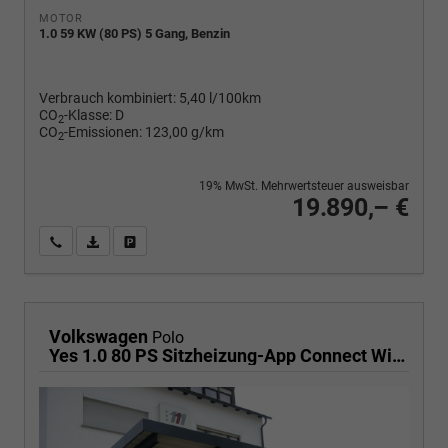
MOTOR
1.0 59 KW (80 PS) 5 Gang, Benzin
Verbrauch kombiniert:
5,40 l/100km
CO
-Klasse:
D
2
CO
-Emissionen:
123,00 g/km
2
19% MwSt. Mehrwertsteuer ausweisbar
19.890,– €
Wir rufen Sie an
PDF-Fahrzeugexposé drucken
Fahrzeug drucken, parken oder vergleichen
Volkswagen
Polo
Yes 1.0 80 PS Sitzheizung-App Connect Wireless-Einparkhilfe-Klima-Sofort