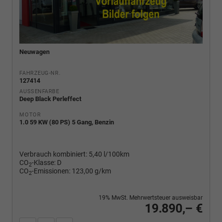
Neuwagen
FAHRZEUG-NR.
127414
AUSSENFARBE
Deep Black Perleffect
MOTOR
1.0 59 KW (80 PS) 5 Gang, Benzin
Verbrauch kombiniert:
5,40 l/100km
CO
-Klasse:
D
2
CO
-Emissionen:
123,00 g/km
2
19% MwSt. Mehrwertsteuer ausweisbar
19.890,– €