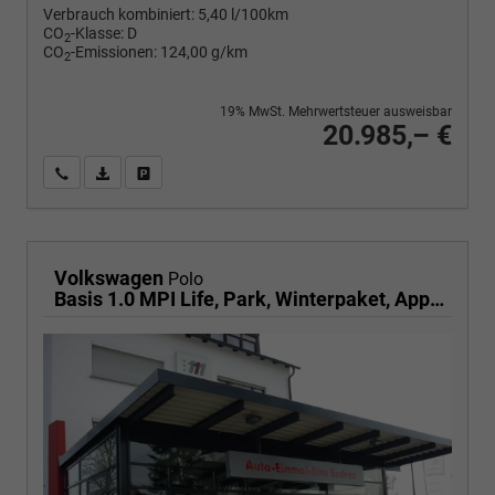
Verbrauch kombiniert:
5,40 l/100km
CO
-Klasse:
D
2
CO
-Emissionen:
124,00 g/km
2
19% MwSt. Mehrwertsteuer ausweisbar
20.985,– €
Wir rufen Sie an
PDF-Fahrzeugexposé drucken
Fahrzeug drucken, parken oder vergleichen
Volkswagen
Polo
Basis 1.0 MPI Life, Park, Winterpaket, App-Connect, sofort