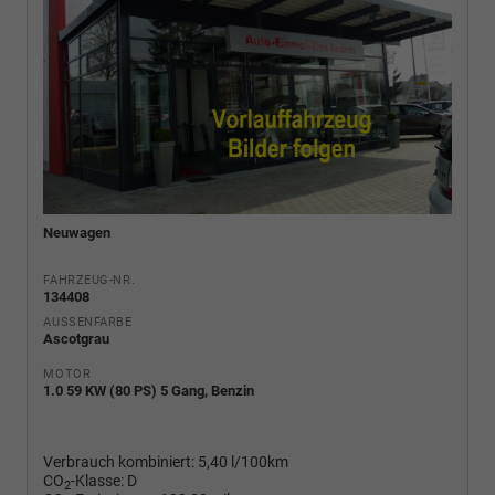
Neuwagen
FAHRZEUG-NR.
134408
AUSSENFARBE
Ascotgrau
MOTOR
1.0 59 KW (80 PS) 5 Gang, Benzin
Verbrauch kombiniert:
5,40 l/100km
CO
-Klasse:
D
2