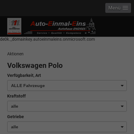
Menü
------------ Host Name : selector1._domainkey Points to address or value:
selector1-aee-de0k._domainkey.autoeinmaleins.onmicrosoft.com Host
Name : selector2._domainkey Points to address or value: selector2-aee-
de0k._domainkey.autoeinmaleins.onmicrosoft.com
Aktionen
Volkswagen Polo
Verfügbarkeit, Art
Kraftstoff
Getriebe