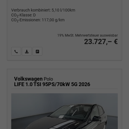
Verbrauch kombiniert:
5,10 l/100km
CO
-Klasse:
D
2
CO
-Emissionen:
117,00 g/km
2
19% MwSt. Mehrwertsteuer ausweisbar
23.727,– €
Wir rufen Sie an
PDF-Fahrzeugexposé drucken
Fahrzeug drucken, parken oder vergleichen
Volkswagen
Polo
LIFE 1.0 TSI 95PS/70kW 5G 2026