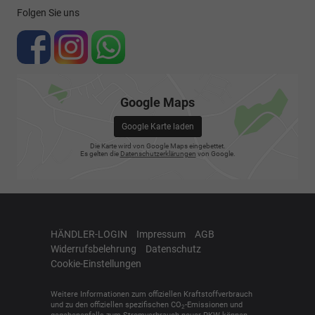
Folgen Sie uns
Google Maps
Google Karte laden
Die Karte wird von Google Maps eingebettet.
Es gelten die
Datenschutzerklärungen
von Google.
HÄNDLER-LOGIN
Impressum
AGB
Widerrufsbelehrung
Datenschutz
Cookie-Einstellungen
Weitere Informationen zum offiziellen Kraftstoffverbrauch
und zu den offiziellen spezifischen CO
-Emissionen und
2