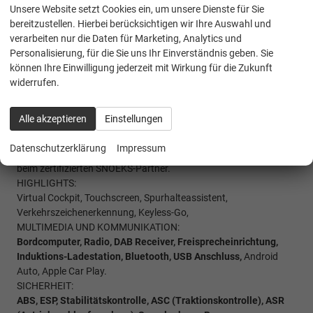
Frontscheibenenteisung & Erwärmung / Lüftung des
Unsere Website setzt Cookies ein, um unsere Dienste für Sie
Fahrerhauses mit Fernbedienung,
LED Hauptscheinwerfer mit
bereitzustellen. Hierbei berücksichtigen wir Ihre Auswahl und
LED-Tagfahrlicht, Werksanschlussgarantie auf 5 Jahre / max.
verarbeiten nur die Daten für Marketing, Analytics und
250.000 Km.
Personalisierung, für die Sie uns Ihr Einverständnis geben. Sie
SNOEKS Mixto-Innenausbau: hochwertige 7
-Sitzer-Lösung
mit
können Ihre Einwilligung jederzeit mit Wirkung für die Zukunft
komfortabler Vierersitzerbank im Fond, integriertem
widerrufen.
Passagierraumfenster und stabiler Trennwand zwischen
Fahrgast- und Laderaum. verstellbare Kopfstützen, 3-Punkt-
Alle akzeptieren
Einstellungen
Sicherheitsgurte, praktischen Stauraum unter der Sitzbank,
rutschfeste Bodenplatte, vollständige Innenverkleidung im
Datenschutzerklärung
Impressum
Fahrgastraum, Fahrgastraumbeleuchtung, 2 Jahre Garantie
beim zertifizierten SNOEKS-Partner.
HIGHLIGHTS:
Virtual Cockpit, Touchscreen, Spurhalteassistent,
Verkehrszeichenerkennung, Keyless-Go,
MULTIMEDIA UND KOMMUNIKATION:
Bordcomputer, Radio, DAB Receiver, Freisprecheinrichtung,
Induktions-Ladestation, Bluetooth, USB Anschluss,
Android
Auto, Apple Car Play.
SICHERHEIT:
ABS, ESP, Stabilitätskontrolle, ASC (Traktionskontrolle), ASR