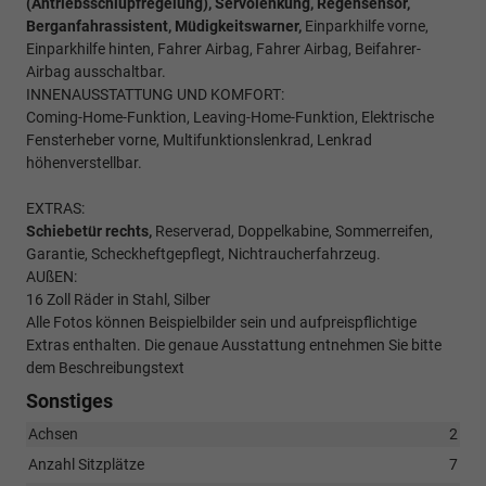
(Antriebsschlupfregelung), Servolenkung, Regensensor,
Berganfahrassistent, Müdigkeitswarner,
Einparkhilfe vorne,
Einparkhilfe hinten, Fahrer Airbag, Fahrer Airbag, Beifahrer-
Airbag ausschaltbar.
INNENAUSSTATTUNG UND KOMFORT:
Coming-Home-Funktion, Leaving-Home-Funktion, Elektrische
Fensterheber vorne, Multifunktionslenkrad, Lenkrad
höhenverstellbar.
EXTRAS:
Schiebetür rechts,
Reserverad, Doppelkabine, Sommerreifen,
Garantie, Scheckheftgepflegt, Nichtraucherfahrzeug.
AUßEN:
16 Zoll Räder in Stahl, Silber
Alle Fotos können Beispielbilder sein und aufpreispflichtige
Extras enthalten. Die genaue Ausstattung entnehmen Sie bitte
dem Beschreibungstext
Sonstiges
Achsen
2
Anzahl Sitzplätze
7