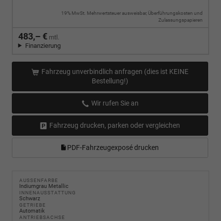
19% MwSt. Mehrwertsteuer ausweisbar, Überführungskosten und
Zulassungspapieren
483,– €
mtl.
Finanzierung
Fahrzeug unverbindlich anfragen (dies ist KEINE
Bestellung!)
Wir rufen Sie an
Fahrzeug drucken, parken oder vergleichen
PDF-Fahrzeugexposé drucken
AUSSENFARBE
Indiumgrau Metallic
INNENAUSSTATTUNG
Schwarz
GETRIEBE
Automatik
ANTRIEBSACHSE