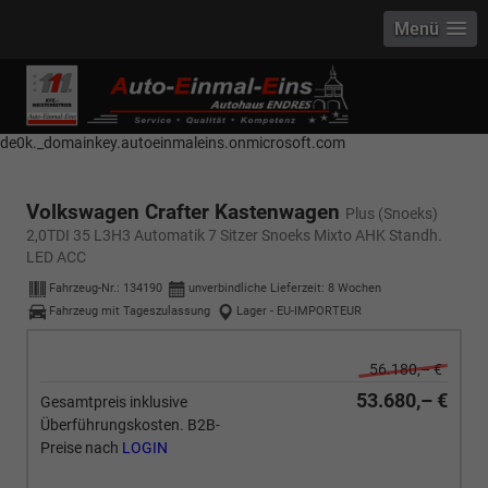
Menü
------------ Host Name : selector1._domainkey Points to address or value:
selector1-aee-de0k._domainkey.autoeinmaleins.onmicrosoft.com Host
Name : selector2._domainkey Points to address or value: selector2-aee-
de0k._domainkey.autoeinmaleins.onmicrosoft.com
Volkswagen Crafter Kastenwagen
Plus (Snoeks)
2,0TDI 35 L3H3 Automatik 7 Sitzer Snoeks Mixto AHK Standh.
LED ACC
Fahrzeug-Nr.:
134190
unverbindliche Lieferzeit:
8 Wochen
Fahrzeug mit Tageszulassung
Lager - EU-IMPORTEUR
56.180,– €
53.680,– €
Gesamtpreis inklusive
Überführungskosten. B2B-
Preise nach
LOGIN