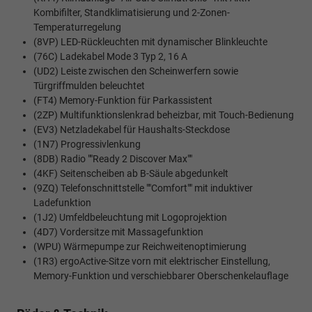
Kombifilter, Standklimatisierung und 2-Zonen-
Temperaturregelung
(8VP) LED-Rückleuchten mit dynamischer Blinkleuchte
(76C) Ladekabel Mode 3 Typ 2, 16 A
(UD2) Leiste zwischen den Scheinwerfern sowie
Türgriffmulden beleuchtet
(FT4) Memory-Funktion für Parkassistent
(2ZP) Multifunktionslenkrad beheizbar, mit Touch-Bedienung
(EV3) Netzladekabel für Haushalts-Steckdose
(1N7) Progressivlenkung
(8DB) Radio ""Ready 2 Discover Max""
(4KF) Seitenscheiben ab B-Säule abgedunkelt
(9ZQ) Telefonschnittstelle ""Comfort"" mit induktiver
Ladefunktion
(1J2) Umfeldbeleuchtung mit Logoprojektion
(4D7) Vordersitze mit Massagefunktion
(WPU) Wärmepumpe zur Reichweitenoptimierung
(1R3) ergoActive-Sitze vorn mit elektrischer Einstellung,
Memory-Funktion und verschiebbarer Oberschenkelauflage