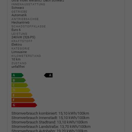
Ultra Violet Metallic/ Dach Schwarz
INNENAUSSTATTUNG
Schwarz
GETRIEBE
Automatik
ANTRIEBSACHSE
Heckantrieb
SCHADSTOFFKLASSE
Euro 6
LEISTUNG
240 kW (326 PS)
KRAFTSTOFF
Elektro
KATEGORIE
Limousine
KILOMETERSTAND
10 km
ZUSTAND
unfallfrei
Stromverbrauch kombiniert:
15,10 kWh/100km
Stromverbrauch Innenstadt:
15,10 kWh/100km
Stromverbrauch Stadtrand:
13,10 kWh/100km
Stromverbrauch Landstraße:
13,70 kWh/100km
Stromverbrauch Autobahn:
19,20 kWh/100km