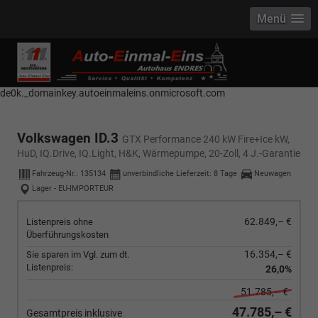
Menü
------------ Host Name : selector1._domainkey Points to address or value:
selector1-aee-de0k._domainkey.autoeinmaleins.onmicrosoft.com Host
Name : selector2._domainkey Points to address or value: selector2-aee-
de0k._domainkey.autoeinmaleins.onmicrosoft.com
Volkswagen ID.3
GTX Performance 240 kW Fire+Ice kW,
HuD, IQ.Drive, IQ.Light, H&K, Wärmepumpe, 20-Zoll, 4 J.-Garantie
Fahrzeug-Nr.:
135134
unverbindliche Lieferzeit:
8 Tage
Neuwagen
Lager - EU-IMPORTEUR
62.849,– €
Listenpreis ohne
Überführungskosten
16.354,– €
Sie sparen im Vgl. zum dt.
Listenpreis:
26,0%
51.785,– €
47.785,– €
Gesamtpreis inklusive