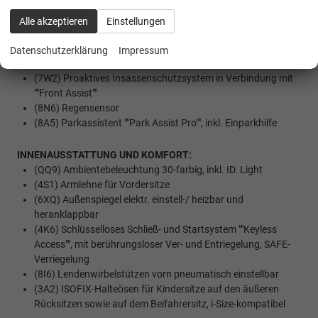
(NZ4) Notruf Service
(LT2) Geschwindigkeitsbegrenzer mit vorausschauender
Alle akzeptieren
Einstellungen
Regelung
(6C2) Seitenairbag vorn, mit Kopfairbag und
Datenschutzerklärung
Impressum
Interaktionsairbag vorn
(7W2) Proaktives Insassenschutzsystem in Verbindung mit
""Front Assist""
(8N6) Regensensor
(8A5) Parkassistent ""Park Assist Pro"", inkl. Einparkhilfe
INNENAUSSTATTUNG UND KOMFORT:
(QQ9) Ambientebeleuchtung 30-farbig, inkl. ID. Light
(4S1) Armlehne für Vordersitze
(6XQ) Außenspiegel elektr. einstell-/ heizbar und
heranklappbar
(4K6) Schlüsselloses Schließ- und Startsystem ""Keyless
Access"", mit berührungsloser Ver- und Entriegelung, SAFE-
Verriegelung
(8I6) Lendenwirbelstützen vorn pneumatisch einstellbar
(3A2) ISOFIX-Halteösen für Kindersitze auf den äußeren
Rücksitzen sowie auf dem Beifahrersitz, i-Size-kompatibel