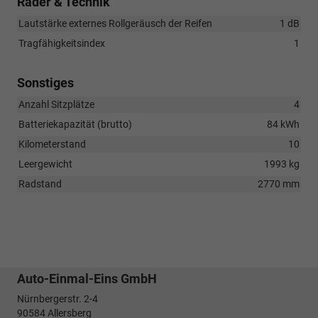
Räder & Technik
Lautstärke externes Rollgeräusch der Reifen
1 dB
Tragfähigkeitsindex
1
Sonstiges
Anzahl Sitzplätze
4
Batteriekapazität (brutto)
84 kWh
Kilometerstand
10
Leergewicht
1993 kg
Radstand
2770 mm
Auto-Einmal-Eins GmbH
Nürnbergerstr. 2-4
90584
Allersberg