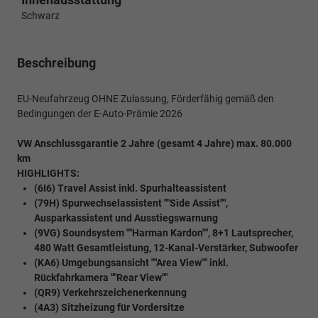
Schwarz
Beschreibung
EU-Neufahrzeug OHNE Zulassung, Förderfähig gemäß den
Bedingungen der E-Auto-Prämie 2026
VW Anschlussgarantie 2 Jahre (gesamt 4 Jahre) max. 80.000
km
HIGHLIGHTS:
(6I6) Travel Assist inkl. Spurhalteassistent
(79H) Spurwechselassistent ""Side Assist"",
Ausparkassistent und Ausstiegswarnung
(9VG) Soundsystem ""Harman Kardon"", 8+1 Lautsprecher,
480 Watt Gesamtleistung, 12-Kanal-Verstärker, Subwoofer
(KA6) Umgebungsansicht ""Area View"" inkl.
Rückfahrkamera ""Rear View""
(QR9) Verkehrszeichenerkennung
(4A3) Sitzheizung für Vordersitze