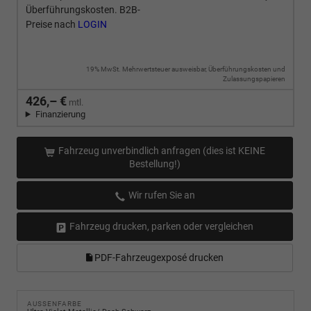
Überführungskosten. B2B-
Preise nach
LOGIN
19% MwSt. Mehrwertsteuer ausweisbar, Überführungskosten und
Zulassungspapieren
426,– €
mtl.
Finanzierung
Fahrzeug unverbindlich anfragen (dies ist KEINE
Bestellung!)
Wir rufen Sie an
Fahrzeug drucken, parken oder vergleichen
PDF-Fahrzeugexposé drucken
AUSSENFARBE