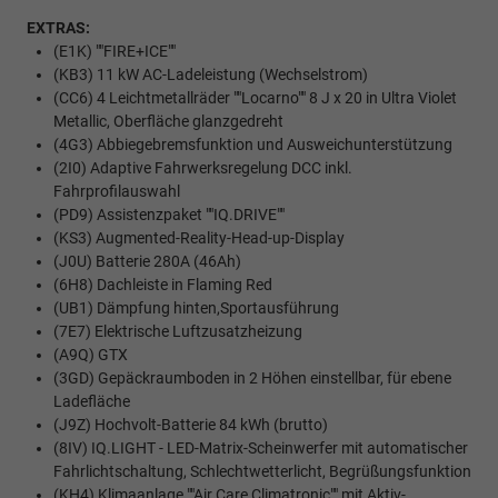
EXTRAS:
(E1K) ""FIRE+ICE""
(KB3) 11 kW AC-Ladeleistung (Wechselstrom)
(CC6) 4 Leichtmetallräder ""Locarno"" 8 J x 20 in Ultra Violet
Metallic, Oberfläche glanzgedreht
(4G3) Abbiegebremsfunktion und Ausweichunterstützung
(2I0) Adaptive Fahrwerksregelung DCC inkl.
Fahrprofilauswahl
(PD9) Assistenzpaket ""IQ.DRIVE""
(KS3) Augmented-Reality-Head-up-Display
(J0U) Batterie 280A (46Ah)
(6H8) Dachleiste in Flaming Red
(UB1) Dämpfung hinten,Sportausführung
(7E7) Elektrische Luftzusatzheizung
(A9Q) GTX
(3GD) Gepäckraumboden in 2 Höhen einstellbar, für ebene
Ladefläche
(J9Z) Hochvolt-Batterie 84 kWh (brutto)
(8IV) IQ.LIGHT - LED-Matrix-Scheinwerfer mit automatischer
Fahrlichtschaltung, Schlechtwetterlicht, Begrüßungsfunktion
(KH4) Klimaanlage ""Air Care Climatronic"" mit Aktiv-