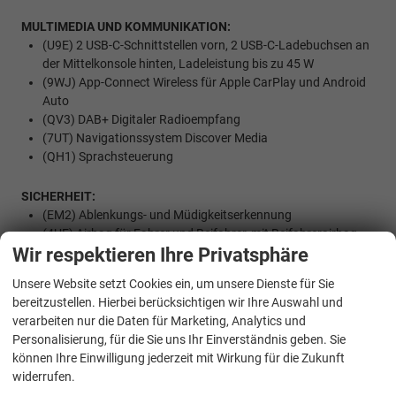
MULTIMEDIA UND KOMMUNIKATION:
(U9E) 2 USB-C-Schnittstellen vorn, 2 USB-C-Ladebuchsen an
der Mittelkonsole hinten, Ladeleistung bis zu 45 W
(9WJ) App-Connect Wireless für Apple CarPlay und Android
Auto
(QV3) DAB+ Digitaler Radioempfang
(7UT) Navigationssystem Discover Media
(QH1) Sprachsteuerung
SICHERHEIT:
(EM2) Ablenkungs- und Müdigkeitserkennung
(4UF) Airbag für Fahrer und Beifahrer, mit Beifahrerairbag-
Wir respektieren Ihre Privatsphäre
Deaktivierung
(8G4) Dynamischer Fernlichtassistent ""Dynamic Light
Unsere Website setzt Cookies ein, um unsere Dienste für Sie
Assist""
bereitzustellen. Hierbei berücksichtigen wir Ihre Auswahl und
(7AL) Diebstahlwarnanlage mit Innenraumüberwachung,
verarbeiten nur die Daten für Marketing, Analytics und
Back-up-Horn und Abschleppschutz
Personalisierung, für die Sie uns Ihr Einverständnis geben. Sie
(4L6) Innenspiegel automatisch abblendend
können Ihre Einwilligung jederzeit mit Wirkung für die Zukunft
(8J3) Notbremsassistent ""Front Assist"" mit Fußgänger- und
widerrufen.
Radfahrererkennung