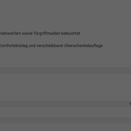
n
heinwerfern sowie Türgriffmulden beleuchtet
y, Komforteinstieg und verschiebbarer Oberschenkelauflage