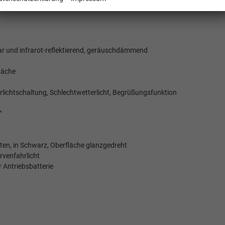
ar und infrarot-reflektierend, geräuschdämmend
läche
rlichtschaltung, Schlechtwetterlicht, Begrüßungsfunktion
"
inten, in Schwarz, Oberfläche glanzgedreht
venfahrlicht
 Antriebsbatterie