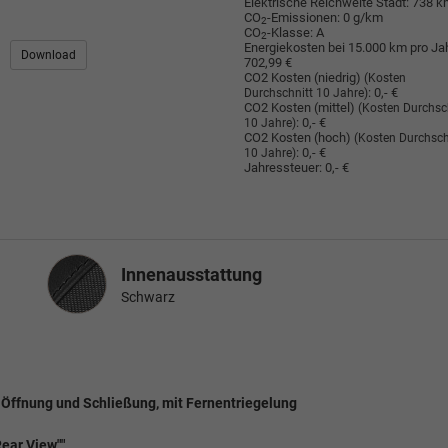
Elektrische Reichweite Stadt:
738 k
CO
-Emissionen:
0 g/km
2
CO
-Klasse:
A
2
Energiekosten bei 15.000 km pro Jah
Download
702,99 €
CO2 Kosten (niedrig)
(Kosten
:
0,- €
Durchschnitt 10 Jahre)
CO2 Kosten (mittel)
(Kosten Durchsc
:
0,- €
10 Jahre)
CO2 Kosten (hoch)
(Kosten Durchsch
:
0,- €
10 Jahre)
Jahressteuer:
0,- €
Innenausstattung
Innenausstattung
Schwarz
r Öffnung und Schließung, mit Fernentriegelung
ear View""