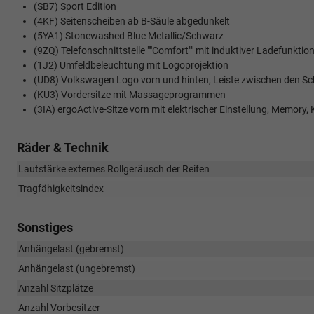
(SB7) Sport Edition
(4KF) Seitenscheiben ab B-Säule abgedunkelt
(5YA1) Stonewashed Blue Metallic/Schwarz
(9ZQ) Telefonschnittstelle ""Comfort"" mit induktiver Ladefunktio
(1J2) Umfeldbeleuchtung mit Logoprojektion
(UD8) Volkswagen Logo vorn und hinten, Leiste zwischen den Sc
(KU3) Vordersitze mit Massageprogrammen
(3IA) ergoActive-Sitze vorn mit elektrischer Einstellung, Memor
Räder & Technik
Lautstärke externes Rollgeräusch der Reifen
Tragfähigkeitsindex
Sonstiges
Anhängelast (gebremst)
Anhängelast (ungebremst)
Anzahl Sitzplätze
Anzahl Vorbesitzer