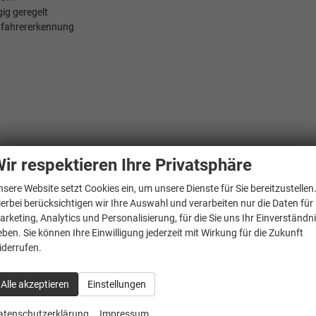
ig geregelt
adfahrererkennung
ir respektieren Ihre Privatsphäre
en sowie auf dem Beifahrersitz, i-Size-kompatibel
eil hinten und Aktiv-Kombifilter
nsere Website setzt Cookies ein, um unsere Dienste für Sie bereitzustellen
Mikrovlies ""ArtVelours Eco"", Sitzwangen in Artex
ierbei berücksichtigen wir Ihre Auswahl und verarbeiten nur die Daten für
arketing, Analytics und Personalisierung, für die Sie uns Ihr Einverständn
eben. Sie können Ihre Einwilligung jederzeit mit Wirkung für die Zukunft
iderrufen.
Alle akzeptieren
Einstellungen
atenschutzerklärung
Impressum