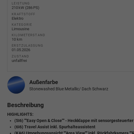
LEISTUNG
210 kW (286 PS)
KRAFTSTOFF
Elektro
KATEGORIE
Limousine
KILOMETERSTAND
10 km
ERSTZULASSUNG
01.05.2026
ZUSTAND
unfallfrei
Außenfarbe
Stonewashed Blue Metallic/ Dach Schwarz
Beschreibung
HIGHLIGHTS:
(5I6) ""Easy Open & Close"" - Heckklappe mit sensorgesteuerte
(6I6) Travel Assist inkl. Spurhalteassistent
(KA6) Umgebungsansicht ""Area View"" inkl. Rückfahrkamera ""R