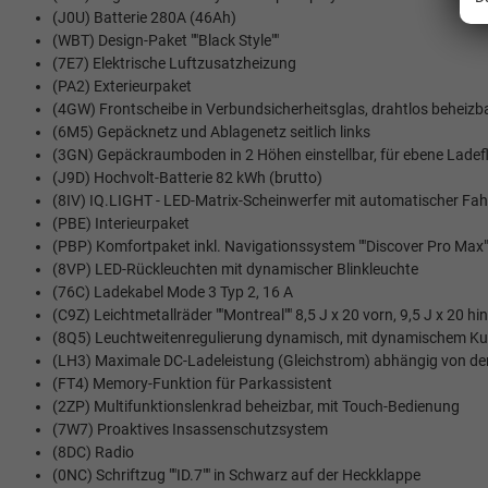
(J0U) Batterie 280A (46Ah)
(WBT) Design-Paket ""Black Style""
(7E7) Elektrische Luftzusatzheizung
(PA2) Exterieurpaket
(4GW) Frontscheibe in Verbundsicherheitsglas, drahtlos beheizb
(6M5) Gepäcknetz und Ablagenetz seitlich links
(3GN) Gepäckraumboden in 2 Höhen einstellbar, für ebene Ladef
(J9D) Hochvolt-Batterie 82 kWh (brutto)
(8IV) IQ.LIGHT - LED-Matrix-Scheinwerfer mit automatischer Fah
(PBE) Interieurpaket
(PBP) Komfortpaket inkl. Navigationssystem ""Discover Pro Max"
(8VP) LED-Rückleuchten mit dynamischer Blinkleuchte
(76C) Ladekabel Mode 3 Typ 2, 16 A
(C9Z) Leichtmetallräder ""Montreal"" 8,5 J x 20 vorn, 9,5 J x 20 h
(8Q5) Leuchtweitenregulierung dynamisch, mit dynamischem Kur
(LH3) Maximale DC-Ladeleistung (Gleichstrom) abhängig von der
(FT4) Memory-Funktion für Parkassistent
(2ZP) Multifunktionslenkrad beheizbar, mit Touch-Bedienung
(7W7) Proaktives Insassenschutzsystem
(8DC) Radio
(0NC) Schriftzug ""ID.7"" in Schwarz auf der Heckklappe