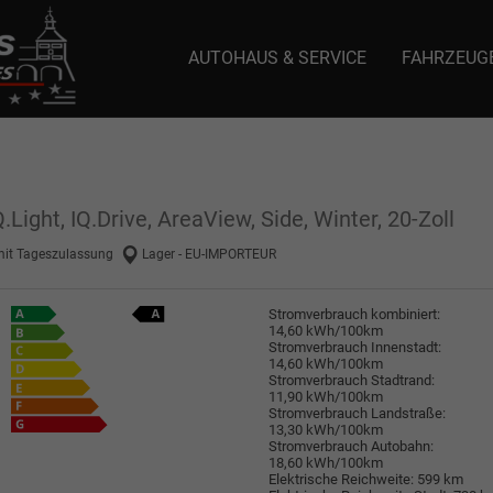
AUTOHAUS & SERVICE
FAHRZEUG
e: selector1-aee-de0k._domainkey.autoeinmaleins.onmicrosoft.com Host Nam
Light, IQ.Drive, AreaView, Side, Winter, 20-Zoll
mit Tageszulassung
Lager - EU-IMPORTEUR
Stromverbrauch kombiniert:
14,60 kWh/100km
Stromverbrauch Innenstadt:
14,60 kWh/100km
Stromverbrauch Stadtrand:
11,90 kWh/100km
Stromverbrauch Landstraße:
13,30 kWh/100km
Stromverbrauch Autobahn:
18,60 kWh/100km
Elektrische Reichweite:
599 km