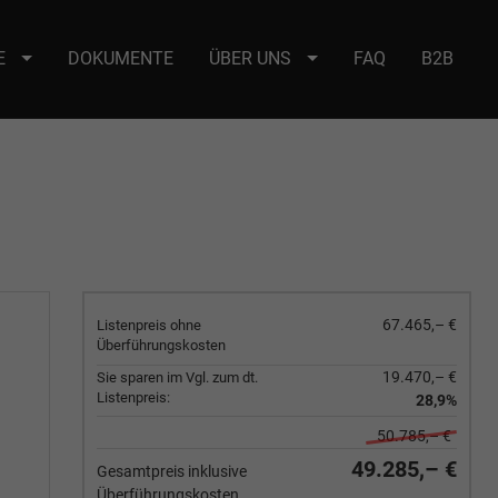
E
DOKUMENTE
ÜBER UNS
FAQ
B2B
e : selector2._domainkey Points to address or value: selector2-aee-
67.465,– €
Listenpreis ohne
Überführungskosten
19.470,– €
Sie sparen im Vgl. zum dt.
Listenpreis:
28,9%
50.785,– €
49.285,– €
Gesamtpreis inklusive
Überführungskosten.