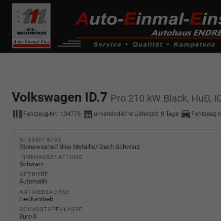
------------ Host Name : selector1._domainkey Points to address or valu
de0k._domainkey.autoeinmaleins.onmicrosoft.com
Volkswagen ID.7
Pro 210 kW Black, HuD, IQ.
Fahrzeug-Nr.:
134776
unverbindliche Lieferzeit:
8 Tage
Fahrzeug 
AUSSENFARBE
Stonewashed Blue Metallic/ Dach Schwarz
INNENAUSSTATTUNG
Schwarz
GETRIEBE
Automatik
ANTRIEBSACHSE
Heckantrieb
SCHADSTOFFKLASSE
Euro 6