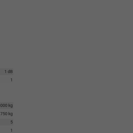
1 dB
1
1000 kg
750 kg
5
1