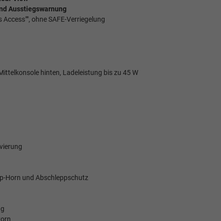
 und Ausstiegswarnung
s Access"", ohne SAFE-Verriegelung
ittelkonsole hinten, Ladeleistung bis zu 45 W
ivierung
p-Horn und Abschleppschutz
ng
vorn