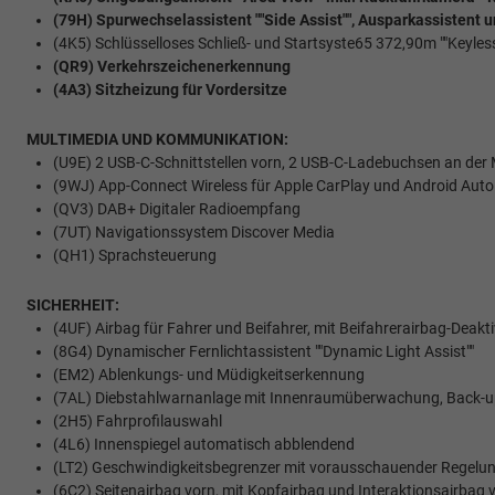
(79H) Spurwechselassistent ""Side Assist"", Ausparkassistent
(4K5) Schlüsselloses Schließ- und Startsyste65 372,90m ""Keyles
(QR9) Verkehrszeichenerkennung
(4A3) Sitzheizung für Vordersitze
MULTIMEDIA UND KOMMUNIKATION:
(U9E) 2 USB-C-Schnittstellen vorn, 2 USB-C-Ladebuchsen an der M
(9WJ) App-Connect Wireless für Apple CarPlay und Android Auto
(QV3) DAB+ Digitaler Radioempfang
(7UT) Navigationssystem Discover Media
(QH1) Sprachsteuerung
SICHERHEIT:
(4UF) Airbag für Fahrer und Beifahrer, mit Beifahrerairbag-Deakt
(8G4) Dynamischer Fernlichtassistent ""Dynamic Light Assist""
(EM2) Ablenkungs- und Müdigkeitserkennung
(7AL) Diebstahlwarnanlage mit Innenraumüberwachung, Back-u
(2H5) Fahrprofilauswahl
(4L6) Innenspiegel automatisch abblendend
(LT2) Geschwindigkeitsbegrenzer mit vorausschauender Regelu
(6C2) Seitenairbag vorn, mit Kopfairbag und Interaktionsairbag 