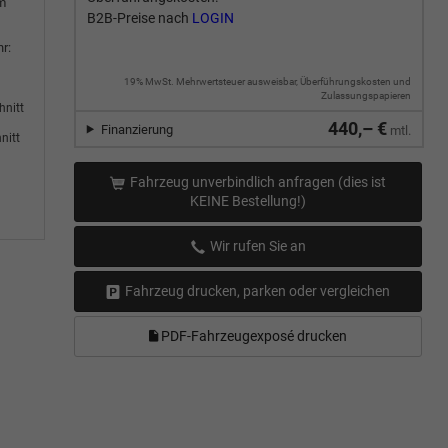
m
B2B-Preise nach
LOGIN
r:
19% MwSt. Mehrwertsteuer ausweisbar, Überführungskosten und
Zulassungspapieren
hnitt
440,– €
Finanzierung
mtl.
nitt
Fahrzeug unverbindlich anfragen (dies ist
KEINE Bestellung!)
Wir rufen Sie an
Fahrzeug drucken, parken oder vergleichen
PDF-Fahrzeugexposé drucken