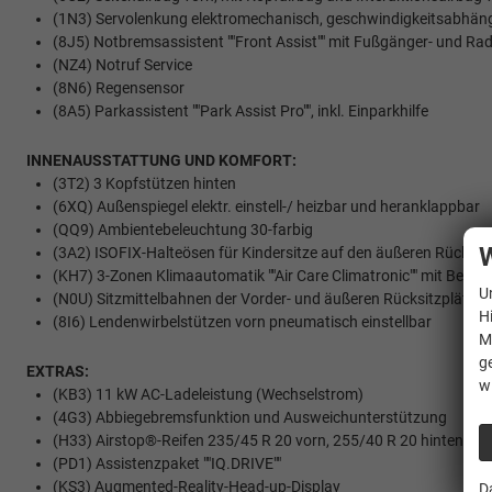
(1N3) Servolenkung elektromechanisch, geschwindigkeitsabhäng
(8J5) Notbremsassistent ""Front Assist"" mit Fußgänger- und R
(NZ4) Notruf Service
(8N6) Regensensor
(8A5) Parkassistent ""Park Assist Pro"", inkl. Einparkhilfe
INNENAUSSTATTUNG UND KOMFORT:
(3T2) 3 Kopfstützen hinten
(6XQ) Außenspiegel elektr. einstell-/ heizbar und heranklappbar
(QQ9) Ambientebeleuchtung 30-farbig
W
(3A2) ISOFIX-Halteösen für Kindersitze auf den äußeren Rücksitz
(KH7) 3-Zonen Klimaautomatik ""Air Care Climatronic"" mit Bedient
U
(N0U) Sitzmittelbahnen der Vorder- und äußeren Rücksitzplätze in 
H
(8I6) Lendenwirbelstützen vorn pneumatisch einstellbar
M
g
EXTRAS:
w
(KB3) 11 kW AC-Ladeleistung (Wechselstrom)
(4G3) Abbiegebremsfunktion und Ausweichunterstützung
(H33) Airstop®-Reifen 235/45 R 20 vorn, 255/40 R 20 hinten
(PD1) Assistenzpaket ""IQ.DRIVE""
(KS3) Augmented-Reality-Head-up-Display
D