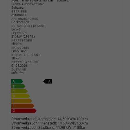
Aquamarinblau Metallic/ Dach Schwarz
INNENAUSSTATTUNG
Schwarz
GETRIEBE
Automatik
ANTRIEBSACHSE
Heckantrieb
SCHADSTOFFKLASSE
Euro 6
LEISTUNG
210 kW (286 PS)
KRAFTSTOFF
Elektro
KATEGORIE
Limousine
KILOMETERSTAND
10 km
ERSTZULASSUNG
01.05.2026
ZUSTAND
unfallfrei
Stromverbrauch kombiniert:
14,60 kWh/100km
Stromverbrauch Innenstadt:
14,60 kWh/100km
Stromverbrauch Stadtrand:
11,90 kWh/100km