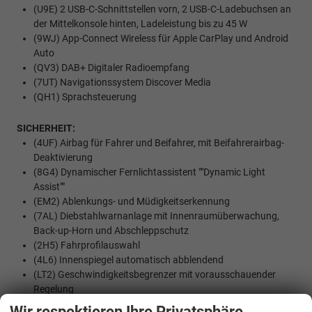
(U9E) 2 USB-C-Schnittstellen vorn, 2 USB-C-Ladebuchsen an
der Mittelkonsole hinten, Ladeleistung bis zu 45 W
(9WJ) App-Connect Wireless für Apple CarPlay und Android
Auto
(QV3) DAB+ Digitaler Radioempfang
(7UT) Navigationssystem Discover Media
(QH1) Sprachsteuerung
SICHERHEIT:
(4UF) Airbag für Fahrer und Beifahrer, mit Beifahrerairbag-
Deaktivierung
(8G4) Dynamischer Fernlichtassistent ""Dynamic Light
Assist""
(EM2) Ablenkungs- und Müdigkeitserkennung
(7AL) Diebstahlwarnanlage mit Innenraumüberwachung,
Back-up-Horn und Abschleppschutz
(2H5) Fahrprofilauswahl
(4L6) Innenspiegel automatisch abblendend
(LT2) Geschwindigkeitsbegrenzer mit vorausschauender
Regelung
(6C2) Seitenairbag vorn, mit Kopfairbag und
Wir respektieren Ihre Privatsphäre