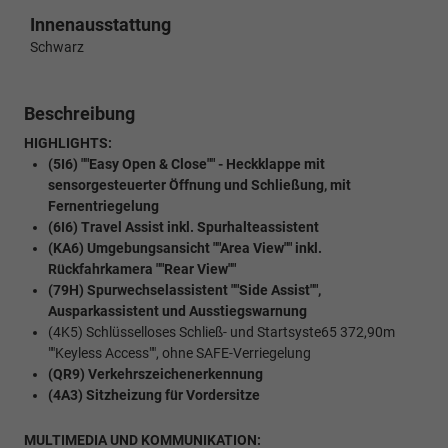
Innenausstattung
Schwarz
Beschreibung
HIGHLIGHTS:
(5I6) ""Easy Open & Close"" - Heckklappe mit
sensorgesteuerter Öffnung und Schließung, mit
Fernentriegelung
(6I6) Travel Assist inkl. Spurhalteassistent
(KA6) Umgebungsansicht ""Area View"" inkl.
Rückfahrkamera ""Rear View""
(79H) Spurwechselassistent ""Side Assist"",
Ausparkassistent und Ausstiegswarnung
(4K5) Schlüsselloses Schließ- und Startsyste65 372,90m
""Keyless Access"", ohne SAFE-Verriegelung
(QR9) Verkehrszeichenerkennung
(4A3) Sitzheizung für Vordersitze
MULTIMEDIA UND KOMMUNIKATION: