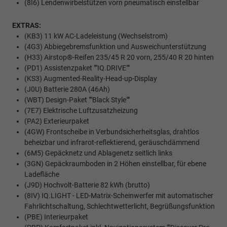
(8I6) Lendenwirbelstützen vorn pneumatisch einstellbar
EXTRAS:
(KB3) 11 kW AC-Ladeleistung (Wechselstrom)
(4G3) Abbiegebremsfunktion und Ausweichunterstützung
(H33) Airstop®-Reifen 235/45 R 20 vorn, 255/40 R 20 hinten
(PD1) Assistenzpaket ""IQ.DRIVE""
(KS3) Augmented-Reality-Head-up-Display
(J0U) Batterie 280A (46Ah)
(WBT) Design-Paket ""Black Style""
(7E7) Elektrische Luftzusatzheizung
(PA2) Exterieurpaket
(4GW) Frontscheibe in Verbundsicherheitsglas, drahtlos
beheizbar und infrarot-reflektierend, geräuschdämmend
(6M5) Gepäcknetz und Ablagenetz seitlich links
(3GN) Gepäckraumboden in 2 Höhen einstellbar, für ebene
Ladefläche
(J9D) Hochvolt-Batterie 82 kWh (brutto)
(8IV) IQ.LIGHT - LED-Matrix-Scheinwerfer mit automatischer
Fahrlichtschaltung, Schlechtwetterlicht, Begrüßungsfunktion
(PBE) Interieurpaket