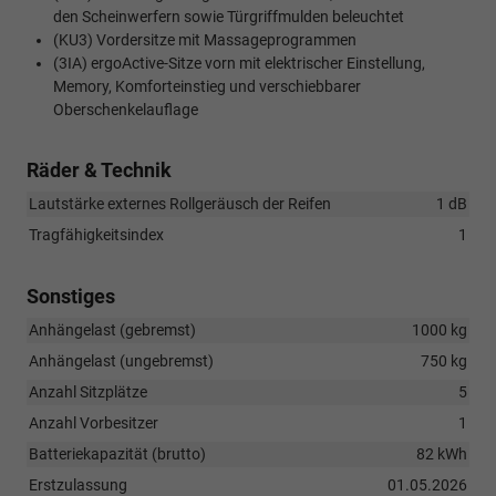
den Scheinwerfern sowie Türgriffmulden beleuchtet
(KU3) Vordersitze mit Massageprogrammen
(3IA) ergoActive-Sitze vorn mit elektrischer Einstellung,
Memory, Komforteinstieg und verschiebbarer
Oberschenkelauflage
Räder & Technik
Lautstärke externes Rollgeräusch der Reifen
1 dB
Tragfähigkeitsindex
1
Sonstiges
Anhängelast (gebremst)
1000 kg
Anhängelast (ungebremst)
750 kg
Anzahl Sitzplätze
5
Anzahl Vorbesitzer
1
Batteriekapazität (brutto)
82 kWh
Erstzulassung
01.05.2026