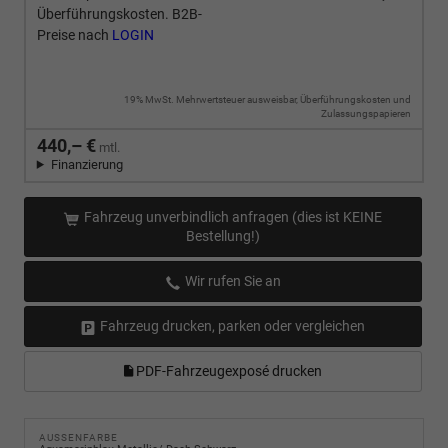
Überführungskosten. B2B-
Preise nach
LOGIN
19% MwSt. Mehrwertsteuer ausweisbar, Überführungskosten und
Zulassungspapieren
440,– €
mtl.
Finanzierung
Fahrzeug unverbindlich anfragen (dies ist KEINE
Bestellung!)
Wir rufen Sie an
Fahrzeug drucken, parken oder vergleichen
PDF-Fahrzeugexposé drucken
AUSSENFARBE