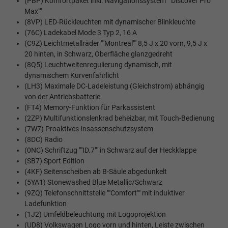
(PBP) Komfortpaket inkl. Navigationssystem ""Discover Pro
Max""
(8VP) LED-Rückleuchten mit dynamischer Blinkleuchte
(76C) Ladekabel Mode 3 Typ 2, 16 A
(C9Z) Leichtmetallräder ""Montreal"" 8,5 J x 20 vorn, 9,5 J x
20 hinten, in Schwarz, Oberfläche glanzgedreht
(8Q5) Leuchtweitenregulierung dynamisch, mit
dynamischem Kurvenfahrlicht
(LH3) Maximale DC-Ladeleistung (Gleichstrom) abhängig
von der Antriebsbatterie
(FT4) Memory-Funktion für Parkassistent
(2ZP) Multifunktionslenkrad beheizbar, mit Touch-Bedienung
(7W7) Proaktives Insassenschutzsystem
(8DC) Radio
(0NC) Schriftzug ""ID.7"" in Schwarz auf der Heckklappe
(SB7) Sport Edition
(4KF) Seitenscheiben ab B-Säule abgedunkelt
(5YA1) Stonewashed Blue Metallic/Schwarz
(9ZQ) Telefonschnittstelle ""Comfort"" mit induktiver
Ladefunktion
(1J2) Umfeldbeleuchtung mit Logoprojektion
(UD8) Volkswagen Logo vorn und hinten, Leiste zwischen