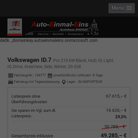
Menü
------------ Host Name : selector1._domainkey Points to address or value:
selector1-aee-de0k._domainkey.autoeinmaleins.onmicrosoft.com Host
Name : selector2._domainkey Points to address or value: selector2-aee-
de0k._domainkey.autoeinmaleins.onmicrosoft.com
Volkswagen ID.7
Pro 210 kW Black, HuD, IQ.Light,
IQ.Drive, AreaView, Side, Winter, 20-Zoll
Fahrzeug-Nr.:
134777
unverbindliche Lieferzeit:
8 Tage
Fahrzeug mit Tageszulassung
Lager - EU-IMPORTEUR
67.615,– €
Listenpreis ohne
Überführungskosten
19.620,– €
Sie sparen im Vgl. zum dt.
Listenpreis:
29,0%
50.785,– €
49.285,– €
Gesamtpreis inklusive