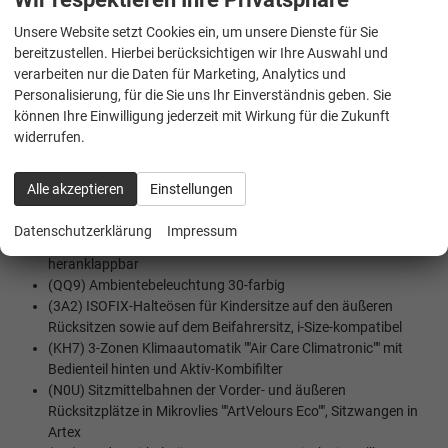
Interaktionsairbag vorn
(1N3) Servolenkung elektromechanisch,
Unsere Website setzt Cookies ein, um unsere Dienste für Sie
geschwindigkeitsabhängig geregelt
bereitzustellen. Hierbei berücksichtigen wir Ihre Auswahl und
(8J5) Notbremsassistent ""Front Assist"" mit Fußgänger- und
verarbeiten nur die Daten für Marketing, Analytics und
Radfahrererkennung
Personalisierung, für die Sie uns Ihr Einverständnis geben. Sie
(NZ4) Notruf Service
können Ihre Einwilligung jederzeit mit Wirkung für die Zukunft
(8N6) Regensensor
widerrufen.
(8A5) Parkassistent ""Park Assist Pro"", inkl. Einparkhilfe
Alle akzeptieren
Einstellungen
INNENAUSSTATTUNG UND KOMFORT:
(3T2) 3 Kopfstützen hinten
Datenschutzerklärung
Impressum
(6XQ) Außenspiegel elektr. einstell-/ heizbar und
heranklappbar
(QQ9) Ambientebeleuchtung 30-farbig
(3A2) ISOFIX-Halteösen für Kindersitze auf den äußeren
Rücksitzen sowie auf dem Beifahrersitz, i-Size-kompatibel
(KH7) 3-Zonen Klimaautomatik ""Air Care Climatronic"" mit
Bedienteil hinten und Aktiv-Kombifilter
(N0U) Sitzmittelbahnen der Vorder- und äußeren
Rücksitzplätze in Mikrovlies ""ArtVelours Eco"", Sitzwangen in
Artex