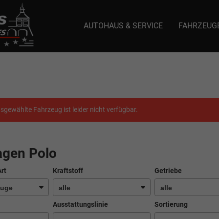
AUTOHAUS & SERVICE
FAHRZEUG
e: selector1-aee-de0k._domainkey.autoeinmaleins.onmicrosoft.com Host Nam
sgewählte Fahrzeug ist leider nicht verfügbar.
agen Polo
Art
Kraftstoff
Getriebe
Ausstattungslinie
Sortierung