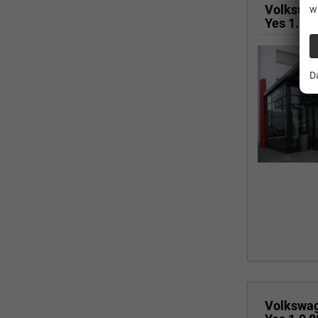
Volkswa
w
D
Volkswa