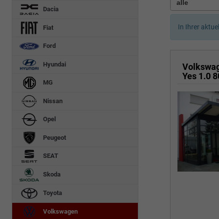
Dacia
In Ihrer aktue
Fiat
Ford
Hyundai
Volkswa
MG
Nissan
Opel
Peugeot
SEAT
Skoda
Toyota
Volkswagen