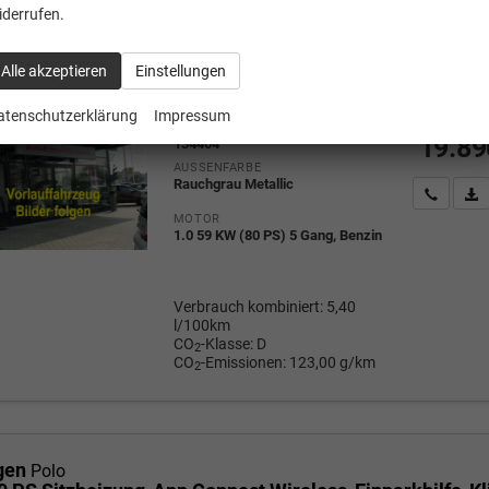
gen
iderrufen.
Polo
Alle akzeptieren
Einstellungen
Neuwagen
1
Mehrw
atenschutzerklärung
Impressum
a
FAHRZEUG-NR.
19.89
134404
AUSSENFARBE
Rauchgrau Metallic
Wir rufe
P
MOTOR
1.0 59 KW (80 PS) 5 Gang, Benzin
Verbrauch kombiniert:
5,40
l/100km
CO
-Klasse:
D
2
CO
-Emissionen:
123,00 g/km
2
gen
Polo