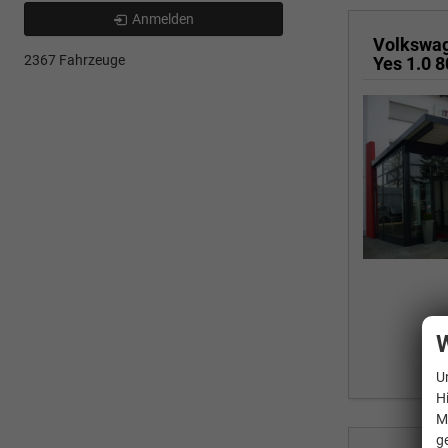
Anmelden
Volkswa
2367 Fahrzeuge
W
U
H
M
g