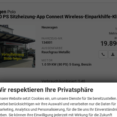
gen
Polo
Neuwagen
1
Mehrw
a
FAHRZEUG-NR.
19.89
134001
AUSSENFARBE
Rauchgrau Metallic
Wir rufe
P
MOTOR
1.0 59 KW (80 PS) 5 Gang, Benzin
Verbrauch kombiniert:
5,40
l/100km
ir respektieren Ihre Privatsphäre
CO
-Klasse:
D
2
CO
-Emissionen:
123,00 g/km
2
nsere Website setzt Cookies ein, um unsere Dienste für Sie bereitzustellen
ierbei berücksichtigen wir Ihre Auswahl und verarbeiten nur die Daten für
arketing, Analytics und Personalisierung, für die Sie uns Ihr Einverständn
eben. Sie können Ihre Einwilligung jederzeit mit Wirkung für die Zukunft