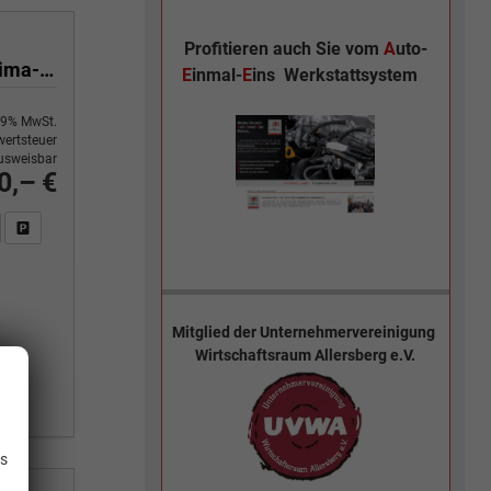
Profitieren auch Sie vom
A
uto-
Yes 1.0 80 PS Sitzheizung-App Connect Wireless-Einparkhilfe-Klima-Sofort
E
inmal-
E
ins
Werkstattsystem
9% MwSt.
ertsteuer
usweisbar
0,– €
n Sie an
DF-Fahrzeugexposé drucken
Fahrzeug drucken, parken oder vergleichen
Mitglied der
Unternehmervereinigung
Wirtschaftsraum Allersberg e.V.
.
is