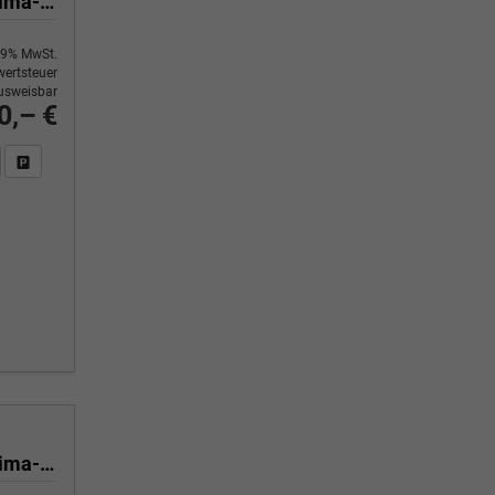
Yes 1.0 80 PS Sitzheizung-App Connect Wireless-Einparkhilfe-Klima-Sofort
9% MwSt.
ertsteuer
usweisbar
0,– €
n Sie an
DF-Fahrzeugexposé drucken
Fahrzeug drucken, parken oder vergleichen
Yes 1.0 80 PS Sitzheizung-App Connect Wireless-Einparkhilfe-Klima-Sofort