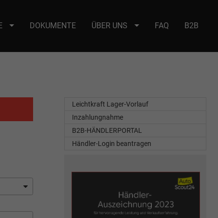
E
DOKUMENTE
ÜBER UNS
FAQ
B2B
e : selector2._domainkey Points to address or value: selector2-aee-
Leichtkraft Lager-Vorlauf
Inzahlungnahme
B2B-HÄNDLERPORTAL
Händler-Login beantragen