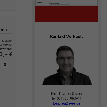
Yes 1.0 80 PS Sitzheizung-App Connect Wireless-Einparkhilfe-Klima-Sofort
Kontakt Verkauf:
9% MwSt.
ertsteuer
usweisbar
0,– €
n Sie an
DF-Fahrzeugexposé drucken
Fahrzeug drucken, parken oder vergleichen
Herr Thomas Endres
Tel: 09176 / 9866-11
t.endres@a-e-e.de