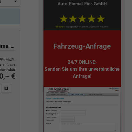
Fahrzeug-Anfrage
Yes 1.0 80 PS Sitzheizung-App Connect Wireless-Einparkhilfe-Klima-Sofort
9% MwSt.
24/7 ONLINE:
ertsteuer
Senden Sie uns Ihre unverbindliche
usweisbar
0,– €
Anfrage!
n Sie an
DF-Fahrzeugexposé drucken
Fahrzeug drucken, parken oder vergleichen