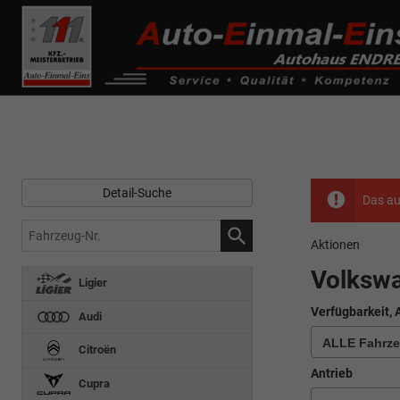
------------ Host Name : selector1._domainkey Points to address or valu
de0k._domainkey.autoeinmaleins.onmicrosoft.com
Detail-Suche
Das au
Fahrzeug-
Aktionen
Nr.
Volksw
Ligier
Verfügbarkeit, 
Audi
Citroën
Antrieb
Cupra