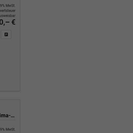
9% MwSt.
ertsteuer
usweisbar
0,– €
n Sie an
DF-Fahrzeugexposé drucken
Fahrzeug drucken, parken oder vergleichen
Yes 1.0 80 PS Sitzheizung-App Connect Wireless-Einparkhilfe-Klima-Sofort
9% MwSt.