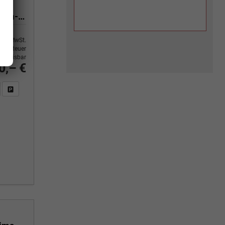
Yes 1.0 80 PS Sitzheizung-App Connect Wireless-Einparkhilfe-Klima-Sofort
9% MwSt.
ertsteuer
usweisbar
0,– €
n Sie an
DF-Fahrzeugexposé drucken
Fahrzeug drucken, parken oder vergleichen