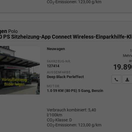
CO
-Emissionen:
123,00 g/km
2
gen
Polo
Neuwagen
1
Mehrw
a
FAHRZEUG-NR.
19.89
127414
AUSSENFARBE
Deep Black Perleffect
Wir rufe
P
MOTOR
1.0 59 KW (80 PS) 5 Gang, Benzin
Verbrauch kombiniert:
5,40
l/100km
CO
-Klasse:
D
2
CO
-Emissionen:
123,00 g/km
2