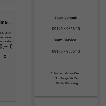
Team-Verkauf:
Yes 1.0 80 PS Sitzheizung-App Connect Wireless-Einparkhilfe-Klima-Sofort
09176 / 9866-10
9% MwSt.
ertsteuer
Team Service:
usweisbar
0,– €
09176 / 9866-13
n Sie an
DF-Fahrzeugexposé drucken
Fahrzeug drucken, parken oder vergleichen
Auto-Einmal-Eins GmbH
Nürnbergerstr. 2-4
90584
Allersberg