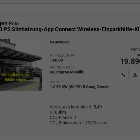
gen
Polo
Neuwagen
1
Mehrw
a
FAHRZEUG-NR.
19.89
134000
AUSSENFARBE
Rauchgrau Metallic
Wir rufe
P
MOTOR
1.0 59 KW (80 PS) 5 Gang, Benzin
Verbrauch kombiniert:
5,40
l/100km
CO
-Klasse:
D
2
CO
-Emissionen:
123,00 g/km
2