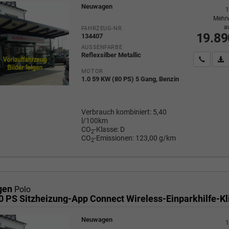
Neuwagen
1
Mehrw
a
FAHRZEUG-NR.
19.89
134407
AUSSENFARBE
Reflexsilber Metallic
Wir rufe
P
MOTOR
1.0 59 KW (80 PS) 5 Gang, Benzin
Verbrauch kombiniert:
5,40
l/100km
CO
-Klasse:
D
2
CO
-Emissionen:
123,00 g/km
2
gen
Polo
Neuwagen
1