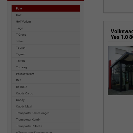
Polo
Golf
Golf Variant
Taigo
Volkswa
T-Cross
T-Roc
Touran
Tiguan
Tayron
Touareg
Passat Variant
ID.4
ID. BUZZ
Caddy Cargo
Caddy
Caddy Maxi
Transporter Kastenwagen
Transporter Kombi
Transporter Pritsche
e-Transporter Kastenwagen