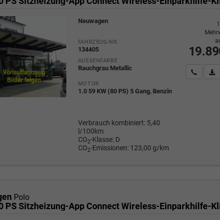
Neuwagen
1
Mehrw
a
FAHRZEUG-NR.
19.89
134405
AUSSENFARBE
Rauchgrau Metallic
Wir rufe
P
MOTOR
1.0 59 KW (80 PS) 5 Gang, Benzin
Verbrauch kombiniert:
5,40
l/100km
CO
-Klasse:
D
2
CO
-Emissionen:
123,00 g/km
2
gen
Polo