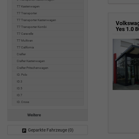
T7 Kastenwagen
T7 Transporter
T7 Transporter Kastenwagen
Volkswa
T7 Transporter Kombi
T7 Caravelle
T7 Multivan
T7 California
Crafter
Crafter Kastenwagen
Crafter Pritschenwagen
ID. Polo
ID.3
ID.5
ID.7
ID. Cross
Weitere
Geparkte Fahrzeuge (
0
)