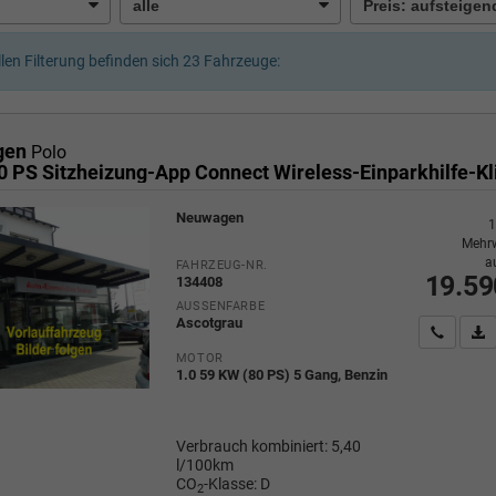
llen Filterung befinden sich
23
Fahrzeuge:
gen
Polo
Neuwagen
1
Mehrw
a
FAHRZEUG-NR.
19.59
134408
AUSSENFARBE
Ascotgrau
Wir rufe
P
MOTOR
1.0 59 KW (80 PS) 5 Gang, Benzin
Verbrauch kombiniert:
5,40
l/100km
CO
-Klasse:
D
2