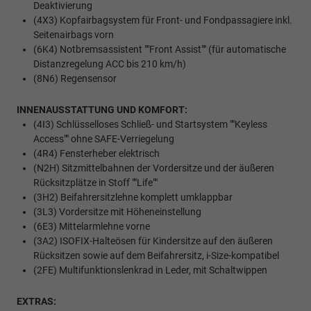
Deaktivierung
(4X3) Kopfairbagsystem für Front- und Fondpassagiere inkl.
Seitenairbags vorn
(6K4) Notbremsassistent ""Front Assist"" (für automatische
Distanzregelung ACC bis 210 km/h)
(8N6) Regensensor
INNENAUSSTATTUNG UND KOMFORT:
(4I3) Schlüsselloses Schließ- und Startsystem ""Keyless
Access"" ohne SAFE-Verriegelung
(4R4) Fensterheber elektrisch
(N2H) Sitzmittelbahnen der Vordersitze und der äußeren
Rücksitzplätze in Stoff ""Life""
(3H2) Beifahrersitzlehne komplett umklappbar
(3L3) Vordersitze mit Höheneinstellung
(6E3) Mittelarmlehne vorne
(3A2) ISOFIX-Halteösen für Kindersitze auf den äußeren
Rücksitzen sowie auf dem Beifahrersitz, i-Size-kompatibel
(2FE) Multifunktionslenkrad in Leder, mit Schaltwippen
EXTRAS: