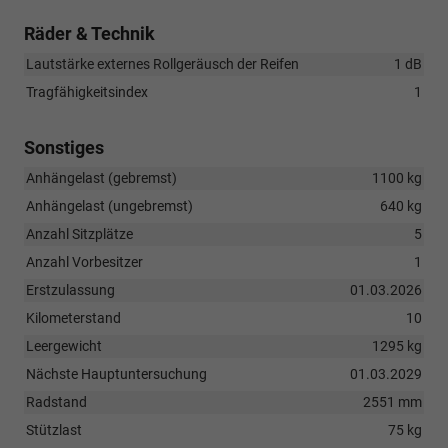
Räder & Technik
Lautstärke externes Rollgeräusch der Reifen
1 dB
Tragfähigkeitsindex
1
Sonstiges
Anhängelast (gebremst)
1100 kg
Anhängelast (ungebremst)
640 kg
Anzahl Sitzplätze
5
Anzahl Vorbesitzer
1
Erstzulassung
01.03.2026
Kilometerstand
10
Leergewicht
1295 kg
Nächste Hauptuntersuchung
01.03.2029
Radstand
2551 mm
Stützlast
75 kg