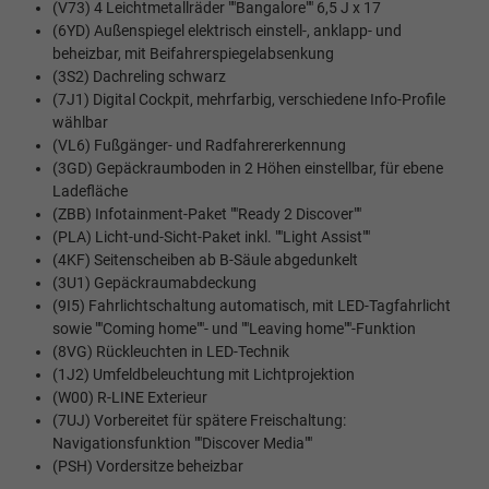
(V73) 4 Leichtmetallräder ""Bangalore"" 6,5 J x 17
(6YD) Außenspiegel elektrisch einstell-, anklapp- und
beheizbar, mit Beifahrerspiegelabsenkung
(3S2) Dachreling schwarz
(7J1) Digital Cockpit, mehrfarbig, verschiedene Info-Profile
wählbar
(VL6) Fußgänger- und Radfahrererkennung
(3GD) Gepäckraumboden in 2 Höhen einstellbar, für ebene
Ladefläche
(ZBB) Infotainment-Paket ""Ready 2 Discover""
(PLA) Licht-und-Sicht-Paket inkl. ""Light Assist""
(4KF) Seitenscheiben ab B-Säule abgedunkelt
(3U1) Gepäckraumabdeckung
(9I5) Fahrlichtschaltung automatisch, mit LED-Tagfahrlicht
sowie ""Coming home""- und ""Leaving home""-Funktion
(8VG) Rückleuchten in LED-Technik
(1J2) Umfeldbeleuchtung mit Lichtprojektion
(W00) R-LINE Exterieur
(7UJ) Vorbereitet für spätere Freischaltung:
Navigationsfunktion ""Discover Media""
(PSH) Vordersitze beheizbar