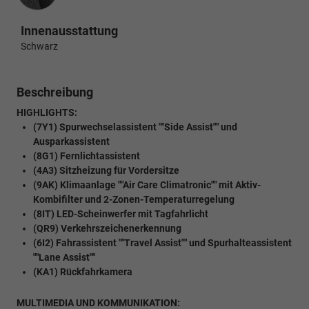
Innenausstattung
Schwarz
Beschreibung
HIGHLIGHTS:
(7Y1) Spurwechselassistent ""Side Assist"" und
Ausparkassistent
(8G1) Fernlichtassistent
(4A3) Sitzheizung für Vordersitze
(9AK) Klimaanlage ""Air Care Climatronic"" mit Aktiv-
Kombifilter und 2-Zonen-Temperaturregelung
(8IT) LED-Scheinwerfer mit Tagfahrlicht
(QR9) Verkehrszeichenerkennung
(6I2) Fahrassistent ""Travel Assist"" und Spurhalteassistent
""Lane Assist""
(KA1) Rückfahrkamera
MULTIMEDIA UND KOMMUNIKATION: