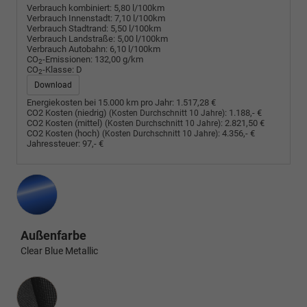
Verbrauch kombiniert:
5,80 l/100km
Verbrauch Innenstadt:
7,10 l/100km
Verbrauch Stadtrand:
5,50 l/100km
Verbrauch Landstraße:
5,00 l/100km
Verbrauch Autobahn:
6,10 l/100km
CO
-Emissionen:
132,00 g/km
2
CO
-Klasse:
D
2
Download
Energiekosten bei 15.000 km pro Jahr:
1.517,28 €
CO2 Kosten (niedrig)
:
1.188,- €
(Kosten Durchschnitt 10 Jahre)
CO2 Kosten (mittel)
:
2.821,50 €
(Kosten Durchschnitt 10 Jahre)
CO2 Kosten (hoch)
:
4.356,- €
(Kosten Durchschnitt 10 Jahre)
Jahressteuer:
97,- €
Außenfarbe
Clear Blue Metallic
Innenausstattung