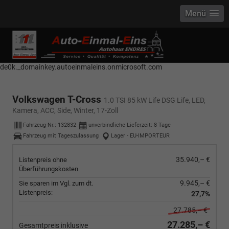
Menü
------------ Host Name : selector1._domainkey Points to address or value:
selector1-aee-de0k._domainkey.autoeinmaleins.onmicrosoft.com Host
Name : selector2._domainkey Points to address or value: selector2-aee-
de0k._domainkey.autoeinmaleins.onmicrosoft.com
Volkswagen T-Cross
1.0 TSI 85 kW Life DSG Life, LED,
Kamera, ACC, Side, Winter, 17-Zoll
Fahrzeug-Nr.:
132832
unverbindliche Lieferzeit:
8 Tage
Fahrzeug mit Tageszulassung
Lager - EU-IMPORTEUR
35.940,– €
Listenpreis ohne
Überführungskosten
9.945,– €
Sie sparen im Vgl. zum dt.
Listenpreis:
27,7%
27.785,– €
27.285,– €
Gesamtpreis inklusive