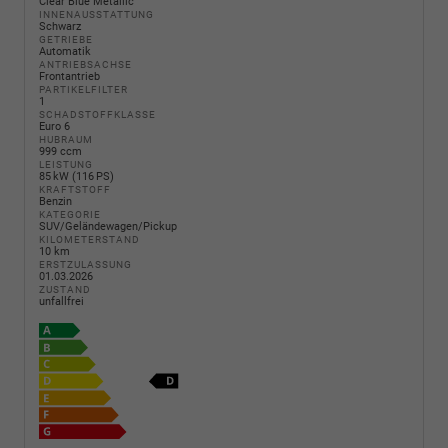
Clear Blue Metallic
INNENAUSSTATTUNG
Schwarz
GETRIEBE
Automatik
ANTRIEBSACHSE
Frontantrieb
PARTIKELFILTER
1
SCHADSTOFFKLASSE
Euro 6
HUBRAUM
999 ccm
LEISTUNG
85 kW (116 PS)
KRAFTSTOFF
Benzin
KATEGORIE
SUV/Geländewagen/Pickup
KILOMETERSTAND
10 km
ERSTZULASSUNG
01.03.2026
ZUSTAND
unfallfrei