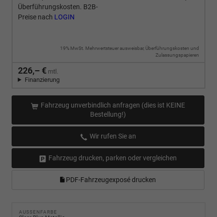
Überführungskosten. B2B-
Preise nach
LOGIN
19% MwSt. Mehrwertsteuer ausweisbar, Überführungskosten und
Zulassungspapieren
226,– €
mtl.
Finanzierung
Fahrzeug unverbindlich anfragen (dies ist KEINE
Bestellung!)
Wir rufen Sie an
Fahrzeug drucken, parken oder vergleichen
PDF-Fahrzeugexposé drucken
AUSSENFARBE