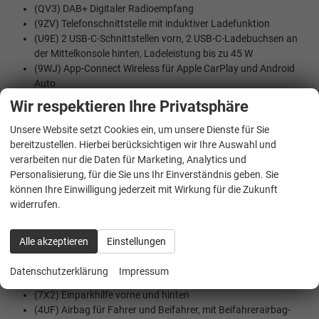
(QV3) DAB+ Digitaler Radioempfang
(9ZV) Telefonschnittstelle mit induktiver Ladefunktion
(U9E) 2 USB-C-Schnittstellen vorn, 2 USB-C-Ladebuchsen an
der Mittelkonsole hinten, Ladeleistung bis zu 45 W
(9WJ) App-Connect Wireless für Apple CarPlay und Android
Auto
Wir respektieren Ihre Privatsphäre
SICHERHEIT:
Unsere Website setzt Cookies ein, um unsere Dienste für Sie
(1AS) Elektronisches Stabilisierungsprogramm mit
bereitzustellen. Hierbei berücksichtigen wir Ihre Auswahl und
Gegenlenkunterstützung, ABS, ASR, EDS, MSR und
verarbeiten nur die Daten für Marketing, Analytics und
Gespannstabilisierung
Personalisierung, für die Sie uns Ihr Einverständnis geben. Sie
(7L6) Start-Stopp Automatik
können Ihre Einwilligung jederzeit mit Wirkung für die Zukunft
(4L6) Innenspiegel automatisch abblendend
widerrufen.
(UG1) Berganfahrassistent
(7W2) Proaktives Insassenschutzsystem in Verbindung mit
""Front Assist""
Alle akzeptieren
Einstellungen
(EM2) Ablenkungs- und Müdigkeitserkennung
(8T8) Automatische Distanzregelung ACC ""stop & go"", mit
Datenschutzerklärung
Impressum
Geschwindigkeitsbegrenzer
(7X2) Einparkhilfe vorne und hinten
(4UF) Airbag für Fahrer und Beifahrer, mit Beifahrerairbag-