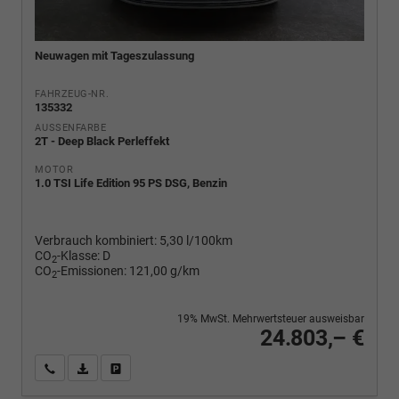
Neuwagen mit Tageszulassung
FAHRZEUG-NR.
135332
AUSSENFARBE
2T - Deep Black Perleffekt
MOTOR
1.0 TSI Life Edition 95 PS DSG, Benzin
Verbrauch kombiniert:
5,30 l/100km
CO
-Klasse:
D
2
CO
-Emissionen:
121,00 g/km
2
19% MwSt. Mehrwertsteuer ausweisbar
24.803,– €
Wir rufen Sie an
PDF-Fahrzeugexposé drucken
Fahrzeug drucken, parken oder vergleichen