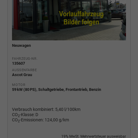
Neuwagen
FAHRZEUG-NR.
135607
AUSSENFARBE
Ascot Grau
MOTOR
59 kW (80 PS), Schaltgetriebe, Frontantrieb, Benzin
Verbrauch kombiniert:
5,40 l/100km
CO
-Klasse:
D
2
CO
-Emissionen:
124,00 g/km
2
19% MwSt. Mehrwertsteuer ausweisbar