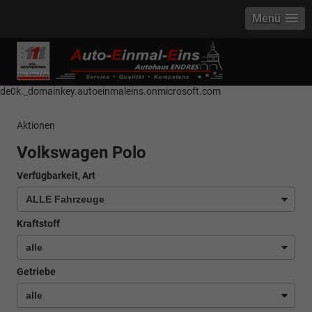
Menü
------------ Host Name : selector1._domainkey Points to address or value:
selector1-aee-de0k._domainkey.autoeinmaleins.onmicrosoft.com Host
Name : selector2._domainkey Points to address or value: selector2-aee-
de0k._domainkey.autoeinmaleins.onmicrosoft.com
Aktionen
Volkswagen Polo
Verfügbarkeit, Art
Kraftstoff
Getriebe