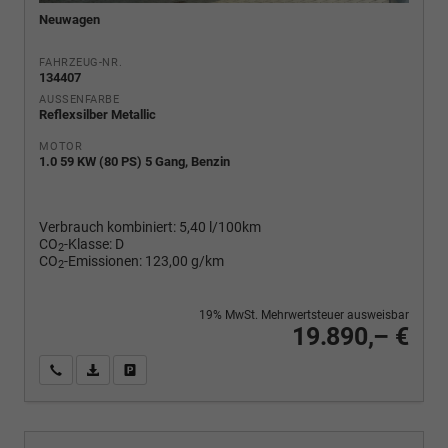
Neuwagen
FAHRZEUG-NR.
134407
AUSSENFARBE
Reflexsilber Metallic
MOTOR
1.0 59 KW (80 PS) 5 Gang, Benzin
Verbrauch kombiniert:
5,40 l/100km
CO
-Klasse:
D
2
CO
-Emissionen:
123,00 g/km
2
19% MwSt. Mehrwertsteuer ausweisbar
19.890,– €
Wir rufen Sie an
PDF-Fahrzeugexposé drucken
Fahrzeug drucken, parken oder vergleichen