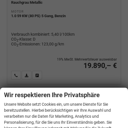
Rauchgrau Metallic
MOTOR
1.0 59 KW (80 PS) 5 Gang, Benzin
Verbrauch kombiniert:
5,40 l/100km
CO
-Klasse:
D
2
CO
-Emissionen:
123,00 g/km
2
19% MwSt. Mehrwertsteuer ausweisbar
19.890,– €
Wir rufen Sie an
PDF-Fahrzeugexposé drucken
Fahrzeug drucken, parken oder vergleichen
Wir respektieren Ihre Privatsphäre
Volkswagen
Polo
Unsere Website setzt Cookies ein, um unsere Dienste für Sie
Basis 1.0 MPI Life, Park, Winterpaket, App-Connect, sofort
bereitzustellen. Hierbei berücksichtigen wir Ihre Auswahl und
verarbeiten nur die Daten für Marketing, Analytics und
Personalisierung, für die Sie uns Ihr Einverständnis geben. Sie