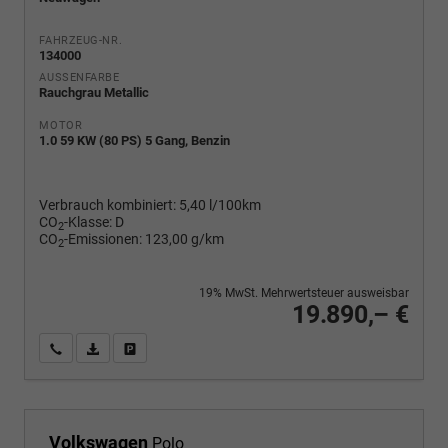
FAHRZEUG-NR.
134000
AUSSENFARBE
Rauchgrau Metallic
MOTOR
1.0 59 KW (80 PS) 5 Gang, Benzin
Verbrauch kombiniert:
5,40 l/100km
CO
-Klasse:
D
2
CO
-Emissionen:
123,00 g/km
2
19% MwSt. Mehrwertsteuer ausweisbar
19.890,– €
Wir rufen Sie an
PDF-Fahrzeugexposé drucken
Fahrzeug drucken, parken oder vergleichen
Volkswagen
Polo