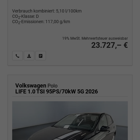
Verbrauch kombiniert:
5,10 l/100km
CO
-Klasse:
D
2
CO
-Emissionen:
117,00 g/km
2
19% MwSt. Mehrwertsteuer ausweisbar
23.727,– €
Wir rufen Sie an
PDF-Fahrzeugexposé drucken
Fahrzeug drucken, parken oder vergleichen
Volkswagen
Polo
LIFE 1.0 TSI 95PS/70kW 5G 2026