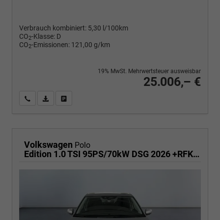
Verbrauch kombiniert:
5,30 l/100km
CO
-Klasse:
D
2
CO
-Emissionen:
121,00 g/km
2
19% MwSt. Mehrwertsteuer ausweisbar
25.006,– €
Wir rufen Sie an
PDF-Fahrzeugexposé drucken
Fahrzeug drucken, parken oder vergleichen
Volkswagen
Polo
Edition 1.0 TSI 95PS/70kW DSG 2026 +RFK +Getönte Heckscheiben +TravelAssist +LED