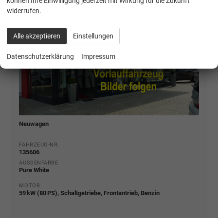
können Ihre Einwilligung jederzeit mit Wirkung für die Zukunft
widerrufen.
Alle akzeptieren
Einstellungen
Datenschutzerklärung
Impressum
Neuwagen
FAHRZEUG-NR.
135606
AUSSENFARBE
Pure White
MOTOR
59 kW (80 PS), Schaltgetriebe, Frontantrieb, Benzin