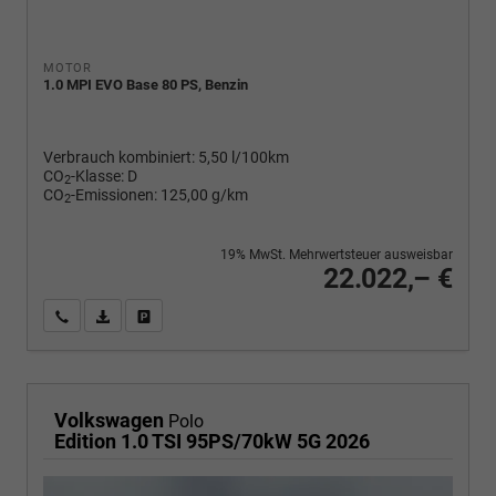
MOTOR
1.0 MPI EVO Base 80 PS, Benzin
Verbrauch kombiniert:
5,50 l/100km
CO
-Klasse:
D
2
CO
-Emissionen:
125,00 g/km
2
19% MwSt. Mehrwertsteuer ausweisbar
22.022,– €
Wir rufen Sie an
PDF-Fahrzeugexposé drucken
Fahrzeug drucken, parken oder vergleichen
Volkswagen
Polo
Edition 1.0 TSI 95PS/70kW 5G 2026