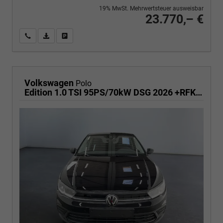
19% MwSt. Mehrwertsteuer ausweisbar
23.770,– €
Wir rufen Sie an
PDF-Fahrzeugexposé drucken
Fahrzeug drucken, parken oder vergleichen
Volkswagen
Polo
Edition 1.0 TSI 95PS/70kW DSG 2026 +RFK +Getönte Heckscheiben +TravelAssist +LED