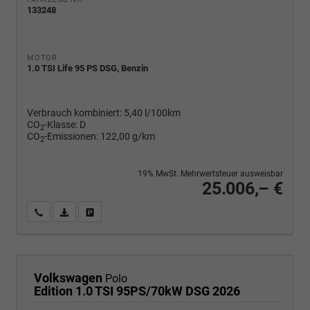
133248
MOTOR
1.0 TSI Life 95 PS DSG, Benzin
Verbrauch kombiniert:
5,40 l/100km
CO
-Klasse:
D
2
CO
-Emissionen:
122,00 g/km
2
19% MwSt. Mehrwertsteuer ausweisbar
25.006,– €
Wir rufen Sie an
PDF-Fahrzeugexposé drucken
Fahrzeug drucken, parken oder vergleichen
Volkswagen
Polo
Edition 1.0 TSI 95PS/70kW DSG 2026