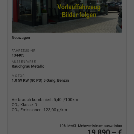
Neuwagen
FAHRZEUG-NR.
134405
AUSSENFARBE
Rauchgrau Metallic
MOTOR
1.0 59 KW (80 PS) 5 Gang, Benzin
Verbrauch kombiniert:
5,40 l/100km
CO
-Klasse:
D
2
CO
-Emissionen:
123,00 g/km
2
19% MwSt. Mehrwertsteuer ausweisbar
19.890,– €