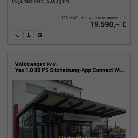
CO
-Emissionen:
123,00 g/km
2
19% MwSt. Mehrwertsteuer ausweisbar
19.590,– €
Wir rufen Sie an
PDF-Fahrzeugexposé drucken
Fahrzeug drucken, parken oder vergleichen
Volkswagen
Polo
Yes 1.0 80 PS Sitzheizung-App Connect Wireless-Einparkhilfe-Klima-Sofort