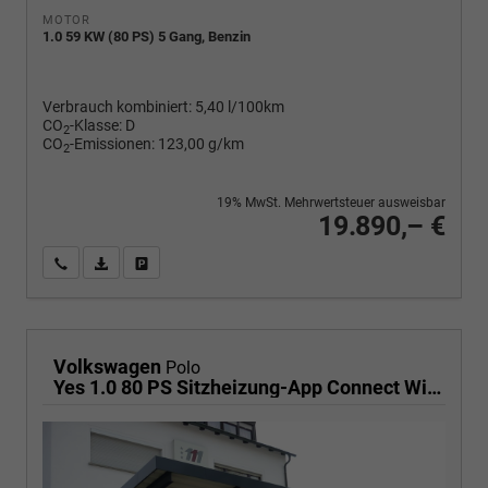
MOTOR
1.0 59 KW (80 PS) 5 Gang, Benzin
Verbrauch kombiniert:
5,40 l/100km
CO
-Klasse:
D
2
CO
-Emissionen:
123,00 g/km
2
19% MwSt. Mehrwertsteuer ausweisbar
19.890,– €
Wir rufen Sie an
PDF-Fahrzeugexposé drucken
Fahrzeug drucken, parken oder vergleichen
Volkswagen
Polo
Yes 1.0 80 PS Sitzheizung-App Connect Wireless-Einparkhilfe-Klima-Sofort