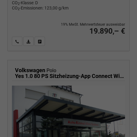
CO
-Klasse:
D
2
CO
-Emissionen:
123,00 g/km
2
19% MwSt. Mehrwertsteuer ausweisbar
19.890,– €
Wir rufen Sie an
PDF-Fahrzeugexposé drucken
Fahrzeug drucken, parken oder vergleichen
Volkswagen
Polo
Yes 1.0 80 PS Sitzheizung-App Connect Wireless-Einparkhilfe-Klima-Sofort