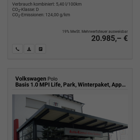
Verbrauch kombiniert:
5,40 l/100km
CO
-Klasse:
D
2
CO
-Emissionen:
124,00 g/km
2
19% MwSt. Mehrwertsteuer ausweisbar
20.985,– €
Wir rufen Sie an
PDF-Fahrzeugexposé drucken
Fahrzeug drucken, parken oder vergleichen
Volkswagen
Polo
Basis 1.0 MPI Life, Park, Winterpaket, App-Connect, sofort