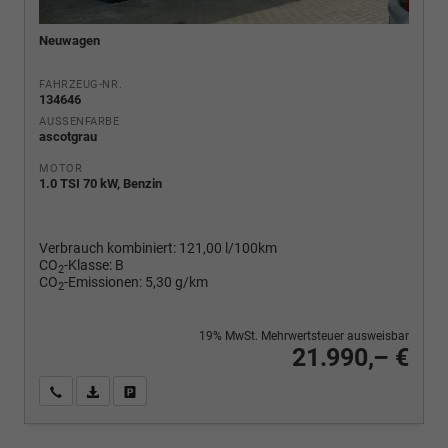
Neuwagen
FAHRZEUG-NR.
134646
AUSSENFARBE
ascotgrau
MOTOR
1.0 TSI 70 kW, Benzin
Verbrauch kombiniert:
121,00 l/100km
CO
-Klasse:
B
2
CO
-Emissionen:
5,30 g/km
2
19% MwSt. Mehrwertsteuer ausweisbar
21.990,– €
Wir rufen Sie an
PDF-Fahrzeugexposé drucken
Fahrzeug drucken, parken oder vergleichen