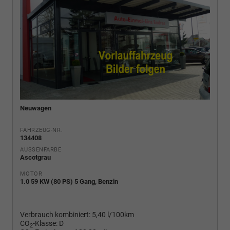
Neuwagen
FAHRZEUG-NR.
134408
AUSSENFARBE
Ascotgrau
MOTOR
1.0 59 KW (80 PS) 5 Gang, Benzin
Verbrauch kombiniert:
5,40 l/100km
CO
-Klasse:
D
2