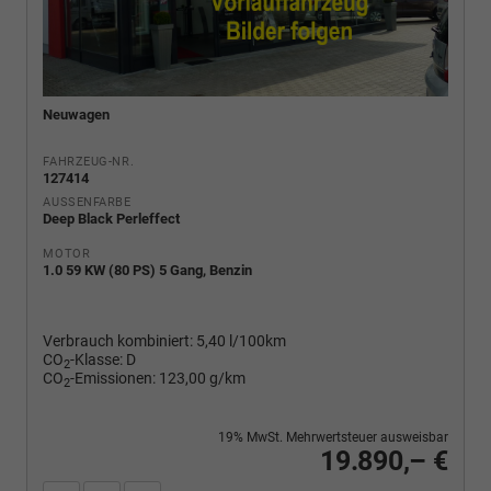
Neuwagen
FAHRZEUG-NR.
127414
AUSSENFARBE
Deep Black Perleffect
MOTOR
1.0 59 KW (80 PS) 5 Gang, Benzin
Verbrauch kombiniert:
5,40 l/100km
CO
-Klasse:
D
2
CO
-Emissionen:
123,00 g/km
2
19% MwSt. Mehrwertsteuer ausweisbar
19.890,– €