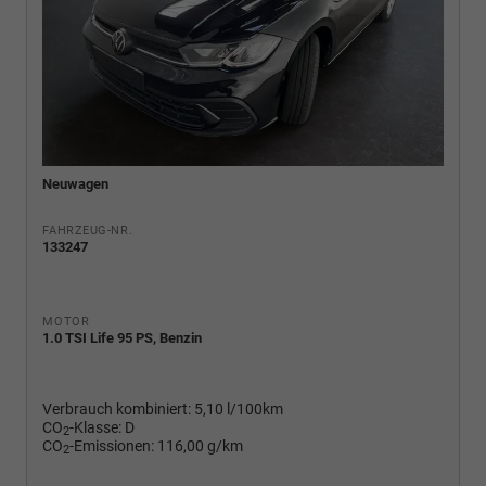
Neuwagen
FAHRZEUG-NR.
133247
MOTOR
1.0 TSI Life 95 PS, Benzin
Verbrauch kombiniert:
5,10 l/100km
CO
-Klasse:
D
2
CO
-Emissionen:
116,00 g/km
2